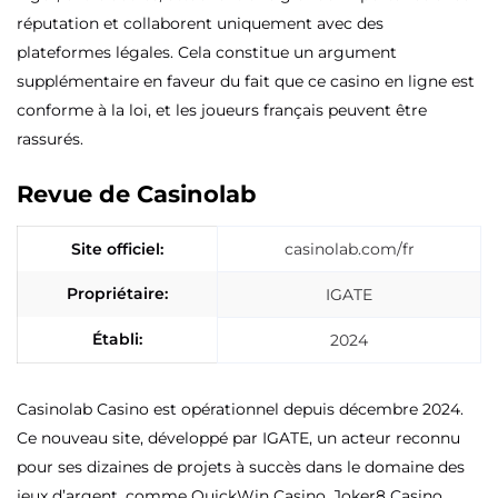
réputation et collaborent uniquement avec des
plateformes légales. Cela constitue un argument
supplémentaire en faveur du fait que ce casino en ligne est
conforme à la loi, et les joueurs français peuvent être
rassurés.
Revue de Casinolab
Site officiel:
casinolab.com/fr
Propriétaire:
IGATE
Établi:
2024
Casinolab Casino est opérationnel depuis décembre 2024.
Ce nouveau site, développé par IGATE, un acteur reconnu
pour ses dizaines de projets à succès dans le domaine des
jeux d’argent, comme QuickWin Casino, Joker8 Casino,