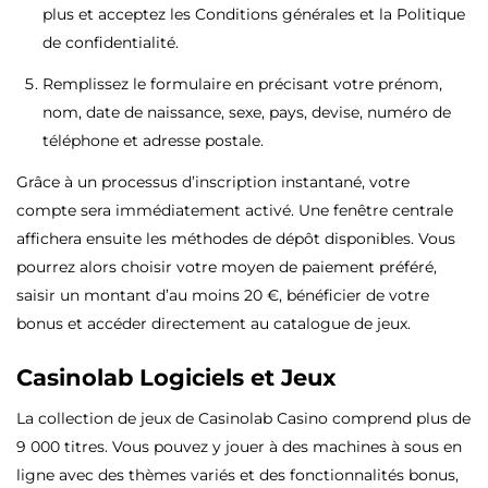
plus et acceptez les Conditions générales et la Politique
de confidentialité.
Remplissez le formulaire en précisant votre prénom,
nom, date de naissance, sexe, pays, devise, numéro de
téléphone et adresse postale.
Grâce à un processus d’inscription instantané, votre
compte sera immédiatement activé. Une fenêtre centrale
affichera ensuite les méthodes de dépôt disponibles. Vous
pourrez alors choisir votre moyen de paiement préféré,
saisir un montant d’au moins 20 €, bénéficier de votre
bonus et accéder directement au catalogue de jeux.
Casinolab Logiciels et Jeux
La collection de jeux de Casinolab Casino comprend plus de
9 000 titres. Vous pouvez y jouer à des machines à sous en
ligne avec des thèmes variés et des fonctionnalités bonus,