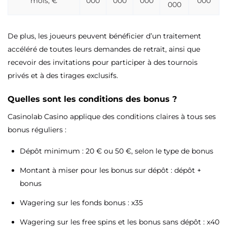
mois, €
000
000
000
000
000
De plus, les joueurs peuvent bénéficier d’un traitement
accéléré de toutes leurs demandes de retrait, ainsi que
recevoir des invitations pour participer à des tournois
privés et à des tirages exclusifs.
Quelles sont les conditions des bonus ?
Casinolab Casino applique des conditions claires à tous ses
bonus réguliers :
Dépôt minimum : 20 € ou 50 €, selon le type de bonus
Montant à miser pour les bonus sur dépôt : dépôt +
bonus
Wagering sur les fonds bonus : x35
Wagering sur les free spins et les bonus sans dépôt : x40