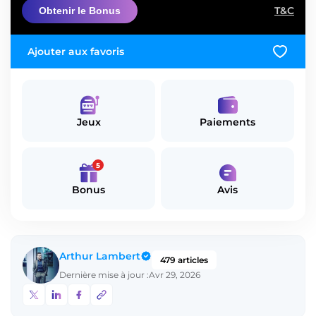
T&C
Obtenir le Bonus
Ajouter aux favoris
Jeux
Paiements
5
Bonus
Avis
Arthur Lambert
479 articles
Dernière mise à jour :
Avr 29, 2026