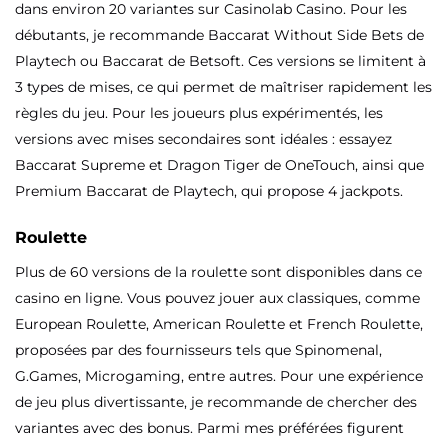
dans environ 20 variantes sur Casinolab Casino. Pour les
débutants, je recommande Baccarat Without Side Bets de
Playtech ou Baccarat de Betsoft. Ces versions se limitent à
3 types de mises, ce qui permet de maîtriser rapidement les
règles du jeu. Pour les joueurs plus expérimentés, les
versions avec mises secondaires sont idéales : essayez
Baccarat Supreme et Dragon Tiger de OneTouch, ainsi que
Premium Baccarat de Playtech, qui propose 4 jackpots.
Roulette
Plus de 60 versions de la roulette sont disponibles dans ce
casino en ligne. Vous pouvez jouer aux classiques, comme
European Roulette, American Roulette et French Roulette,
proposées par des fournisseurs tels que Spinomenal,
G.Games, Microgaming, entre autres. Pour une expérience
de jeu plus divertissante, je recommande de chercher des
variantes avec des bonus. Parmi mes préférées figurent