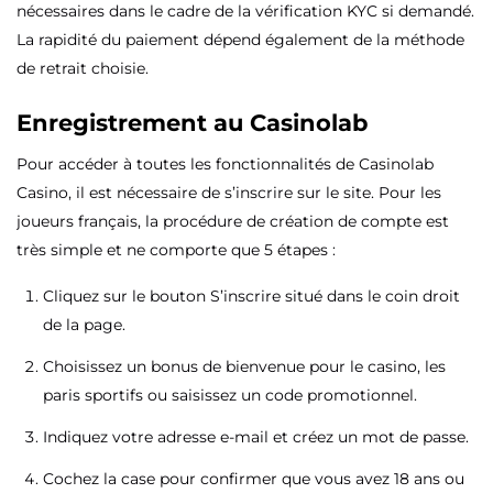
nécessaires dans le cadre de la vérification KYC si demandé.
La rapidité du paiement dépend également de la méthode
de retrait choisie.
Enregistrement au Casinolab
Pour accéder à toutes les fonctionnalités de Casinolab
Casino, il est nécessaire de s’inscrire sur le site. Pour les
joueurs français, la procédure de création de compte est
très simple et ne comporte que 5 étapes :
Cliquez sur le bouton S’inscrire situé dans le coin droit
de la page.
Choisissez un bonus de bienvenue pour le casino, les
paris sportifs ou saisissez un code promotionnel.
Indiquez votre adresse e-mail et créez un mot de passe.
Cochez la case pour confirmer que vous avez 18 ans ou