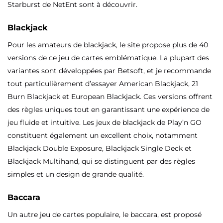
Starburst de NetEnt sont à découvrir.
Blackjack
Pour les amateurs de blackjack, le site propose plus de 40
versions de ce jeu de cartes emblématique. La plupart des
variantes sont développées par Betsoft, et je recommande
tout particulièrement d’essayer American Blackjack, 21
Burn Blackjack et European Blackjack. Ces versions offrent
des règles uniques tout en garantissant une expérience de
jeu fluide et intuitive. Les jeux de blackjack de Play’n GO
constituent également un excellent choix, notamment
Blackjack Double Exposure, Blackjack Single Deck et
Blackjack Multihand, qui se distinguent par des règles
simples et un design de grande qualité.
Baccara
Un autre jeu de cartes populaire, le baccara, est proposé