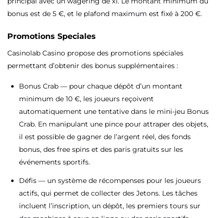
principal avec un wagering de x1. Le montant minimum du
bonus est de 5 €, et le plafond maximum est fixé à 200 €.
Promotions Speciales
Casinolab Casino propose des promotions spéciales
permettant d’obtenir des bonus supplémentaires :
Bonus Crab — pour chaque dépôt d’un montant
minimum de 10 €, les joueurs reçoivent
automatiquement une tentative dans le mini-jeu Bonus
Crab. En manipulant une pince pour attraper des objets,
il est possible de gagner de l’argent réel, des fonds
bonus, des free spins et des paris gratuits sur les
événements sportifs.
Défis — un système de récompenses pour les joueurs
actifs, qui permet de collecter des Jetons. Les tâches
incluent l’inscription, un dépôt, les premiers tours sur