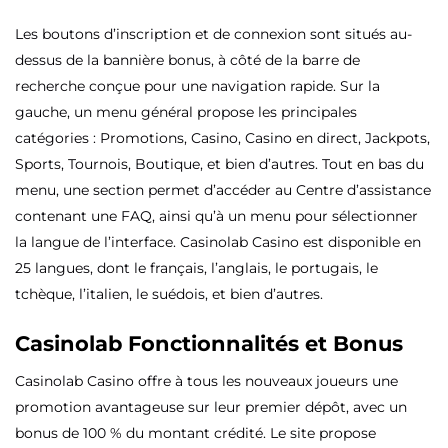
Les boutons d’inscription et de connexion sont situés au-
dessus de la bannière bonus, à côté de la barre de
recherche conçue pour une navigation rapide. Sur la
gauche, un menu général propose les principales
catégories : Promotions, Casino, Casino en direct, Jackpots,
Sports, Tournois, Boutique, et bien d’autres. Tout en bas du
menu, une section permet d’accéder au Centre d’assistance
contenant une FAQ, ainsi qu’à un menu pour sélectionner
la langue de l’interface. Casinolab Casino est disponible en
25 langues, dont le français, l’anglais, le portugais, le
tchèque, l’italien, le suédois, et bien d’autres.
Casinolab Fonctionnalités et Bonus
Casinolab Casino offre à tous les nouveaux joueurs une
promotion avantageuse sur leur premier dépôt, avec un
bonus de 100 % du montant crédité. Le site propose