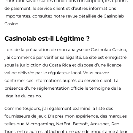
Pour tout savoir sur les conditions d’inscription, les options
de paiement, le service client et d’autres informations
importantes, consultez notre revue détaillée de Casinolab
Casino.
Casinolab est-il Légitime ?
Lors de la préparation de mon analyse de Casinolab Casino,
j’ai commencé par vérifier sa légalité. Le site est enregistré
sous la juridiction du Costa Rica et dispose d’une licence
valide délivrée par le régulateur local. Vous pouvez
confirmer ces informations auprès du service client. La
présence d’une réglementation officielle témoigne de la
légalité du casino.
Comme toujours, j’ai également examiné la liste des
fournisseurs de jeux. D’après mon expérience, des marques
telles que Microgaming, NetEnt, Betsoft, Amusnet, Red
Tiger, entre autres, attachent une grande importance à leur