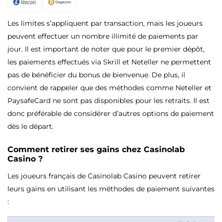
Les limites s’appliquent par transaction, mais les joueurs
peuvent effectuer un nombre illimité de paiements par
jour. Il est important de noter que pour le premier dépôt,
les paiements effectués via Skrill et Neteller ne permettent
pas de bénéficier du bonus de bienvenue. De plus, il
convient de rappeler que des méthodes comme Neteller et
PaysafeCard ne sont pas disponibles pour les retraits. Il est
donc préférable de considérer d’autres options de paiement
dès le départ.
Comment retirer ses gains chez Casinolab
Casino ?
Les joueurs français de Casinolab Casino peuvent retirer
leurs gains en utilisant les méthodes de paiement suivantes
: