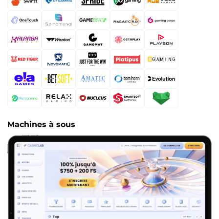
Machines à sous