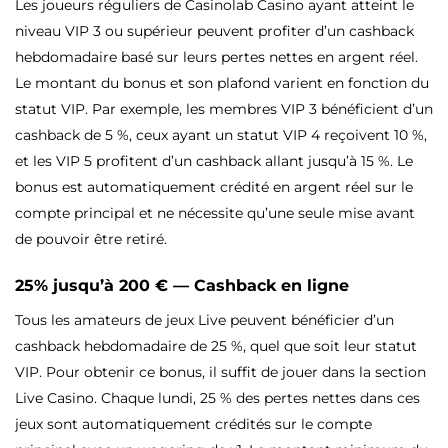
Les joueurs réguliers de Casinolab Casino ayant atteint le
niveau VIP 3 ou supérieur peuvent profiter d’un cashback
hebdomadaire basé sur leurs pertes nettes en argent réel.
Le montant du bonus et son plafond varient en fonction du
statut VIP. Par exemple, les membres VIP 3 bénéficient d’un
cashback de 5 %, ceux ayant un statut VIP 4 reçoivent 10 %,
et les VIP 5 profitent d’un cashback allant jusqu’à 15 %. Le
bonus est automatiquement crédité en argent réel sur le
compte principal et ne nécessite qu’une seule mise avant
de pouvoir être retiré.
25% jusqu’à 200 € — Cashback en ligne
Tous les amateurs de jeux Live peuvent bénéficier d’un
cashback hebdomadaire de 25 %, quel que soit leur statut
VIP. Pour obtenir ce bonus, il suffit de jouer dans la section
Live Casino. Chaque lundi, 25 % des pertes nettes dans ces
jeux sont automatiquement crédités sur le compte