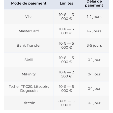
Délai de
Mode de paiement
Limites
paiement
10 € — 3
Visa
1-2 jours
000 €
10 € — 3
MasterCard
1-2 jours
000 €
10 € — 5
Bank Transfer
3-5 jours
000 €
10 € — 5
Skrill
0-1 jour
000 €
10 € — 2
MiFinity
0-1 jour
500 €
Tether TRC20, Litecoin,
10 € — 5
0-1 jour
Dogecoin
000 €
80 € — 5
Bitcoin
0-1 jour
000 €