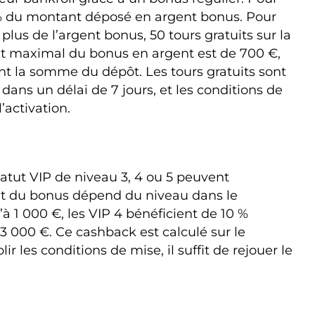
0 % du montant déposé en argent bonus. Pour
plus de l’argent bonus, 50 tours gratuits sur la
t maximal du bonus en argent est de 700 €,
ant la somme du dépôt. Les tours gratuits sont
dans un délai de 7 jours, et les conditions de
’activation.
tatut VIP de niveau 3, 4 ou 5 peuvent
t du bonus dépend du niveau dans le
’à 1 000 €, les VIP 4 bénéficient de 10 %
 3 000 €. Ce cashback est calculé sur le
 les conditions de mise, il suffit de rejouer le