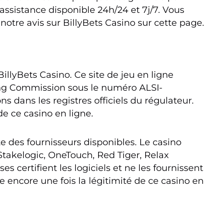
ssistance disponible 24h/24 et 7j/7. Vous
notre avis sur BillyBets Casino sur cette page.
BillyBets Casino. Ce site de jeu en ligne
ing Commission sous le numéro ALSI-
 dans les registres officiels du régulateur.
de ce casino en ligne.
ste des fournisseurs disponibles. Le casino
takelogic, OneTouch, Red Tiger, Relax
 certifient les logiciels et ne les fournissent
e encore une fois la légitimité de ce casino en