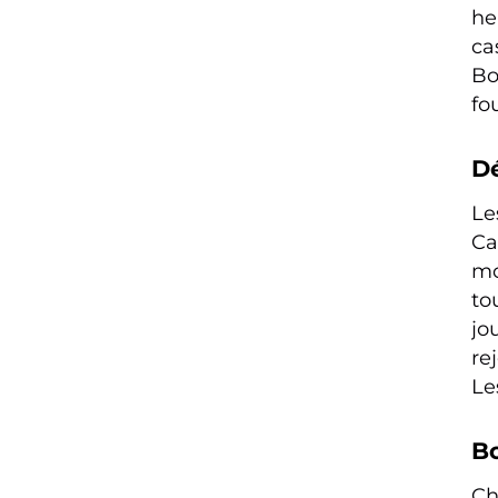
he
ca
Bo
fo
Dé
Le
Ca
mo
to
jo
re
Le
B
Ch