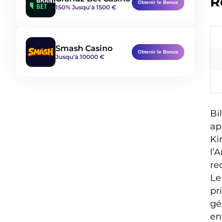
R
Obtenir le Bonus
150% Jusqu'à 1500 €
Smash Casino
Obtenir le Bonus
Jusqu’à 10000 €
Bi
ap
Ki
l’
re
Le
pr
gé
en