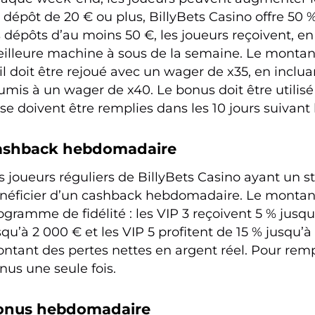
 dépôt de 20 € ou plus, BillyBets Casino offre 5
s dépôts d’au moins 50 €, les joueurs reçoivent, en 
illeure machine à sous de la semaine. Le montan
 il doit être rejoué avec un wager de x35, en inclu
umis à un wager de x40. Le bonus doit être utilisé 
se doivent être remplies dans les 10 jours suivant l
ashback hebdomadaire
s joueurs réguliers de BillyBets Casino ayant un s
néficier d’un cashback hebdomadaire. Le montan
ogramme de fidélité : les VIP 3 reçoivent 5 % jusqu
squ’à 2 000 € et les VIP 5 profitent de 15 % jusqu’à
ntant des pertes nettes en argent réel. Pour remplir
nus une seule fois.
onus hebdomadaire