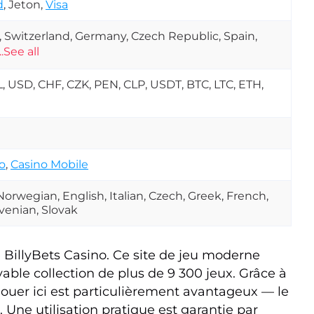
d
, Jeton,
Visa
a, Switzerland, Germany, Czech Republic, Spain,
...See all
 USD, CHF, CZK, PEN, CLP, USDT, BTC, LTC, ETH,
o
,
Casino Mobile
Norwegian, English, Italian, Czech, Greek, French,
venian, Slovak
e BillyBets Casino. Ce site de jeu moderne
able collection de plus de 9 300 jeux. Grâce à
jouer ici est particulièrement avantageux — le
 Une utilisation pratique est garantie par