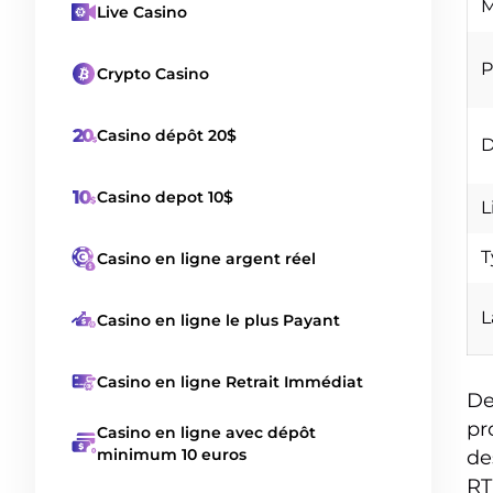
M
Live Casino
P
Crypto Casino
Casino dépôt 20$
D
Casino depot 10$
L
T
Casino en ligne argent réel
L
Casino en ligne le plus Payant
Casino en ligne Retrait Immédiat
De
pr
Casino en ligne avec dépôt
minimum 10 euros
de
RT