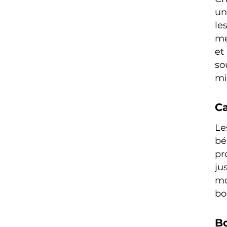
un
le
me
et
so
mi
C
Le
bé
pr
ju
mo
bo
B