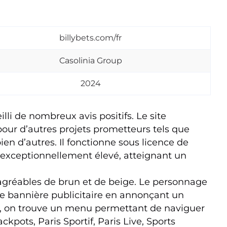
billybets.com/fr
Casolinia Group
2024
illi de nombreux avis positifs. Le site
pour d’autres projets prometteurs tels que
en d’autres. Il fonctionne sous licence de
exceptionnellement élevé, atteignant un
 agréables de brun et de beige. Le personnage
 une bannière publicitaire en annonçant un
, on trouve un menu permettant de naviguer
ckpots, Paris Sportif, Paris Live, Sports