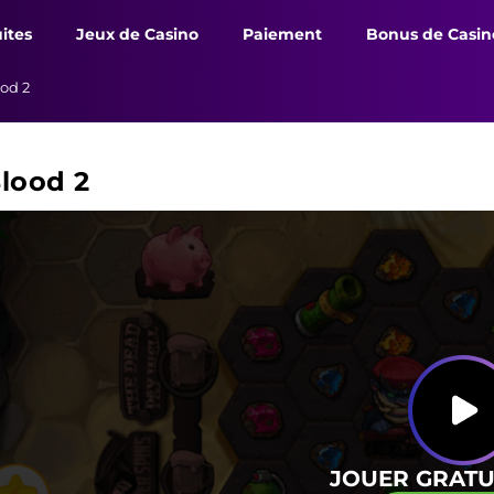
ites
Jeux de Casino
Paiement
Bonus de Casin
ood 2
Blood 2
JOUER GRATU