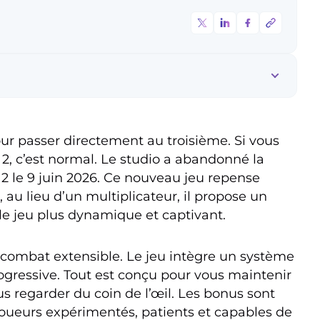
our passer directement au troisième. Si vous
, c’est normal. Le studio a abandonné la
 2 le 9 juin 2026. Ce nouveau jeu repense
u lieu d’un multiplicateur, il propose un
le jeu plus dynamique et captivant.
 combat extensible. Le jeu intègre un système
rogressive. Tout est conçu pour vous maintenir
s regarder du coin de l’œil. Les bonus sont
 joueurs expérimentés, patients et capables de