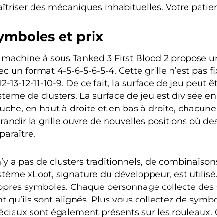
îtriser des mécaniques inhabituelles. Votre pati
ymboles et prix
 machine à sous Tanked 3 First Blood 2 propose une
ec un format 4-5-6-5-6-5-4. Cette grille n’est pas fix
-12-13-12-11-10-9. De ce fait, la surface de jeu peut 
stème de clusters. La surface de jeu est divisée en
uche, en haut à droite et en bas à droite, chacune 
randir la grille ouvre de nouvelles positions où 
paraître.
 n’y a pas de clusters traditionnels, de combinais
stème xLoot, signature du développeur, est utilis
opres symboles. Chaque personnage collecte des s
nt qu’ils sont alignés. Plus vous collectez de symb
éciaux sont également présents sur les rouleaux.