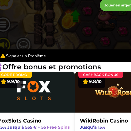
Jouer en argen
Signaler un Problème
Offre bonus et promotions
CODE PROMO
CASHBACK BONUS
9.9
9.8
/10
/10
FoxSlots Casino
WildRobin Casino
55% Jusqu'à 555 € + 55 Free Spins
Jusqu’à 15%