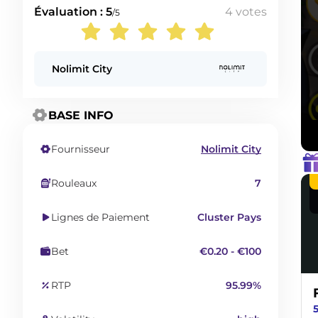
Évaluation : 5
4
votes
/5
Nolimit City
BASE INFO
Fournisseur
Nolimit City
Rouleaux
7
Lignes de Paiement
Cluster Pays
Bet
€0.20 - €100
RTP
95.99%