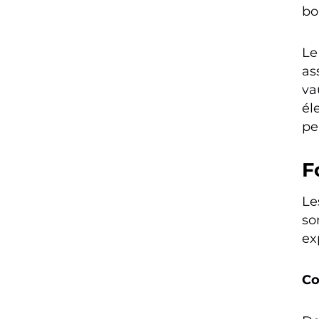
bo
Le
as
va
él
pe
F
Le
so
ex
Co