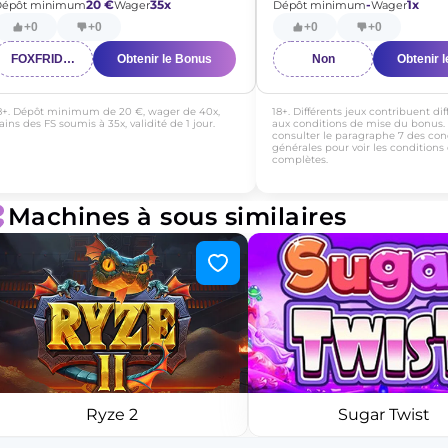
20 €
35x
-
1x
Dépôt minimum
Wager
Dépôt minimum
Wager
+0
+0
+0
+0
FOXFRIDAY
Obtenir le Bonus
Non
Obtenir 
8+. Dépôt minimum de 20 €, wager de 40x,
18+. Différents jeux contribuent d
ains des FS soumis à 35x, validité de 1 jour.
aux conditions de mise du bonus. 
consulter le paragraphe 7 des con
générales pour voir les condition
complètes.
Machines à sous similaires
Ryze 2
Sugar Twist