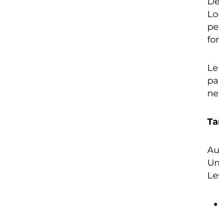
De
Lo
pe
fo
Le
pa
ne
Ta
Au
Un
Le