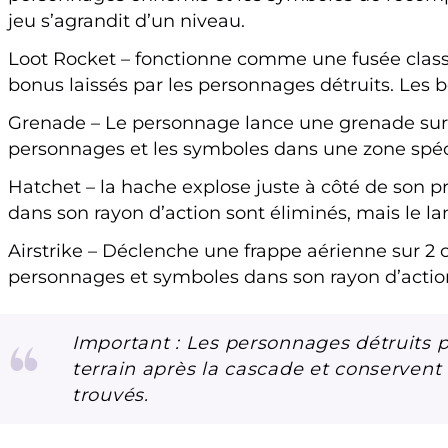
jeu s’agrandit d’un niveau.
Loot Rocket – fonctionne comme une fusée class
bonus laissés par les personnages détruits. Les
Grenade – Le personnage lance une grenade sur un
personnages et les symboles dans une zone spéci
Hatchet – la hache explose juste à côté de son p
dans son rayon d’action sont éliminés, mais le lan
Airstrike – Déclenche une frappe aérienne sur 2 o
personnages et symboles dans son rayon d’action
Important : Les personnages détruits p
terrain après la cascade et conserven
trouvés.