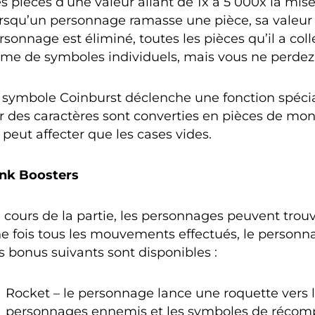
s pièces d’une valeur allant de 1x à 5 000x la mise
rsqu’un personnage ramasse une pièce, sa valeur
rsonnage est éliminé, toutes les pièces qu’il a col
rme de symboles individuels, mais vous ne perdez
 symbole Coinburst déclenche une fonction spéci
r des caractères sont converties en pièces de mon
 peut affecter que les cases vides.
nk Boosters
 cours de la partie, les personnages peuvent trouv
e fois tous les mouvements effectués, le person
s bonus suivants sont disponibles :
Rocket – le personnage lance une roquette vers l’
personnages ennemis et les symboles de récompe