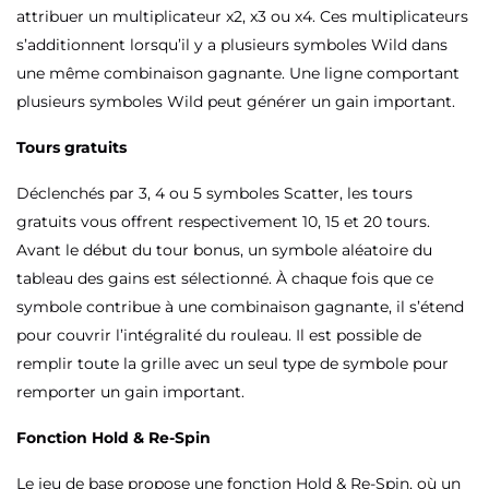
attribuer un multiplicateur x2, x3 ou x4. Ces multiplicateurs
s’additionnent lorsqu’il y a plusieurs symboles Wild dans
une même combinaison gagnante. Une ligne comportant
plusieurs symboles Wild peut générer un gain important.
Tours gratuits
Déclenchés par 3, 4 ou 5 symboles Scatter, les tours
gratuits vous offrent respectivement 10, 15 et 20 tours.
Avant le début du tour bonus, un symbole aléatoire du
tableau des gains est sélectionné. À chaque fois que ce
symbole contribue à une combinaison gagnante, il s’étend
pour couvrir l’intégralité du rouleau. Il est possible de
remplir toute la grille avec un seul type de symbole pour
remporter un gain important.
Fonction Hold & Re-Spin
Le jeu de base propose une fonction Hold & Re-Spin, où un