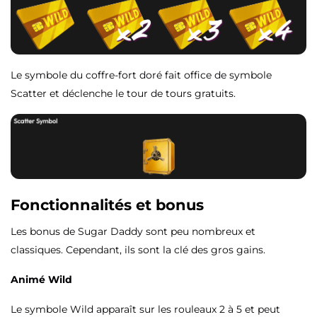
Le symbole du coffre-fort doré fait office de symbole
Scatter et déclenche le tour de tours gratuits.
Fonctionnalités et bonus
Les bonus de Sugar Daddy sont peu nombreux et
classiques. Cependant, ils sont la clé des gros gains.
Animé Wild
Le symbole Wild apparaît sur les rouleaux 2 à 5 et peut