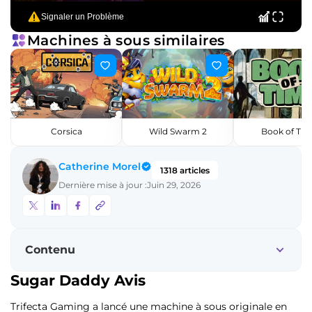
Signaler un Problème
Machines à sous similaires
Corsica
Wild Swarm 2
Book of Ti
Catherine Morel
1318 articles
Dernière mise à jour :
Juin 29, 2026
Contenu
Sugar Daddy Avis
Trifecta Gaming a lancé une machine à sous originale en