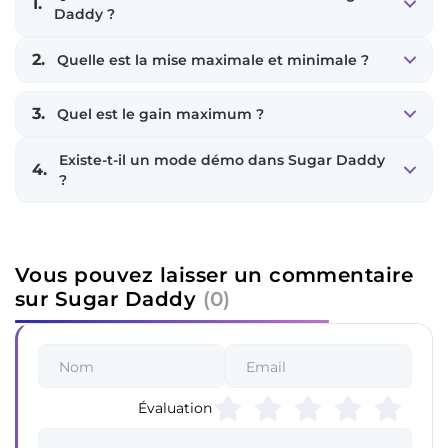
1.
Daddy ?
2.
Quelle est la mise maximale et minimale ?
3.
Quel est le gain maximum ?
Existe-t-il un mode démo dans Sugar Daddy
4.
?
Vous pouvez laisser un commentaire
sur Sugar Daddy
(0)
Évaluation