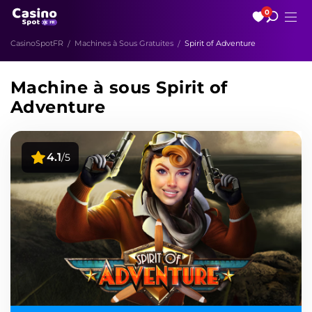
0
CasinoSpotFR
Machines à Sous Gratuites
Spirit of Adventure
Machine à sous Spirit of
Adventure
4.1
/5