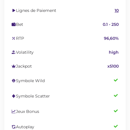
Lignes de Paiement
10
Bet
0.1 - 250
RTP
96,60%
Volatility
high
Jackpot
x5100
Symbole Wild
Symbole Scatter
Jeux Bonus
Autoplay