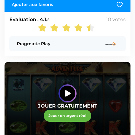
Ajouter aux favoris
Évaluation : 4.1
10
votes
/5
Pragmatic Play
JOUER GRATUITEMENT
Jouer en argent réel