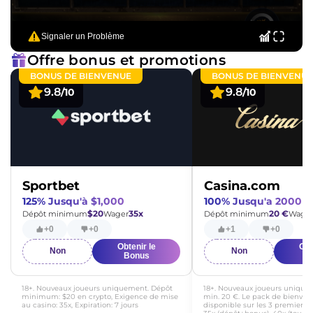
Signaler un Problème
Offre bonus et promotions
BONUS DE BIENVENUE
BONUS DE BIENVENUE
9.8
9.8
/10
/10
Sportbet
Casina.com
125% Jusqu'à $1,000
100% Jusqu'a 2000 €
$20
35x
20 €
Dépôt minimum
Wager
Dépôt minimum
Wage
+0
+0
+1
+0
Obtenir le
Obt
Non
Non
Bonus
B
18+. Nouveaux joueurs uniquement. Dépôt
18+. Nouveaux joueurs unique
minimum: $20 en crypto, Exigence de mise
min. 20 €. Le pack de bienven
au casino: 35x, Expiration: 7 jours
disponible sur les 3 premiers 