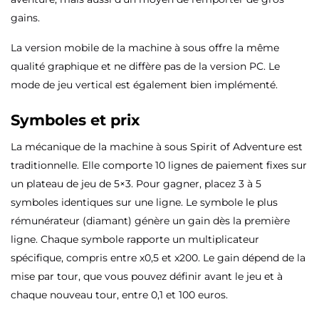
gains.
La version mobile de la machine à sous offre la même
qualité graphique et ne diffère pas de la version PC. Le
mode de jeu vertical est également bien implémenté.
Symboles et prix
La mécanique de la machine à sous Spirit of Adventure est
traditionnelle. Elle comporte 10 lignes de paiement fixes sur
un plateau de jeu de 5×3. Pour gagner, placez 3 à 5
symboles identiques sur une ligne. Le symbole le plus
rémunérateur (diamant) génère un gain dès la première
ligne. Chaque symbole rapporte un multiplicateur
spécifique, compris entre x0,5 et x200. Le gain dépend de la
mise par tour, que vous pouvez définir avant le jeu et à
chaque nouveau tour, entre 0,1 et 100 euros.