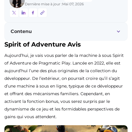
Dernière mise à jour :
Mai 07, 2026
Contenu
Spirit of Adventure Avis
Aujourd’hui, je vais vous parler de la machine à sous Spirit
of Adventure de Pragmatic Play. Lancée en 2022, elle est
aujourd’hui l’une des plus originales de la collection du
développeur. De l’extérieur, on pourrait croire qu’il s’agit
d’une machine à sous en ligne, typique de ce développeur
et offrant des mécanismes familiers. Cependant, en
activant la fonction bonus, vous serez surpris par le
dynamisme de ce jeu et les formidables perspectives de
gains qui vous attendent.