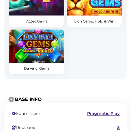
Aztec Gems
Lion Gems: Hold & Win
Da Vinci Gems
BASE INFO
Fournisseur
Pragmatic Play
Rouleaux
5