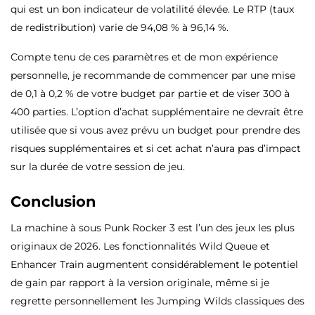
qui est un bon indicateur de volatilité élevée. Le RTP (taux
de redistribution) varie de 94,08 % à 96,14 %.
Compte tenu de ces paramètres et de mon expérience
personnelle, je recommande de commencer par une mise
de 0,1 à 0,2 % de votre budget par partie et de viser 300 à
400 parties. L’option d’achat supplémentaire ne devrait être
utilisée que si vous avez prévu un budget pour prendre des
risques supplémentaires et si cet achat n’aura pas d’impact
sur la durée de votre session de jeu.
Conclusion
La machine à sous Punk Rocker 3 est l’un des jeux les plus
originaux de 2026. Les fonctionnalités Wild Queue et
Enhancer Train augmentent considérablement le potentiel
de gain par rapport à la version originale, même si je
regrette personnellement les Jumping Wilds classiques des