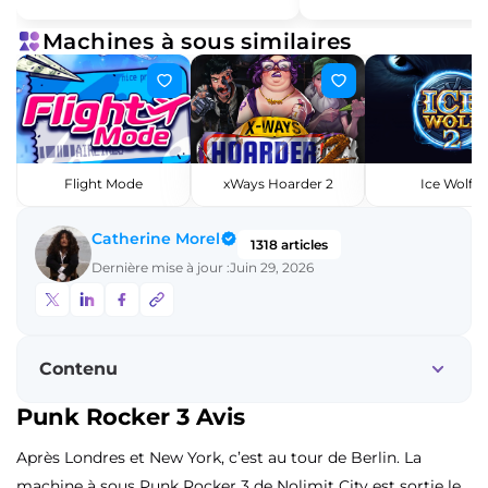
Machines à sous similaires
Flight Mode
xWays Hoarder 2
Ice Wolf 2
Catherine Morel
1318 articles
Dernière mise à jour :
Juin 29, 2026
Contenu
Punk Rocker 3 Avis
Après Londres et New York, c’est au tour de Berlin. La
machine à sous Punk Rocker 3 de Nolimit City est sortie le