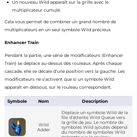
Un nouveau Wild apparaît sur la grille avec le
multiplicateur cumulé.
Cela vous permet de combiner un grand nombre de
multiplicateurs en un seul symbole Wild précieux.
Enhancer Train
Pendant la partie, une série de modificateurs (Enhancer
Train) se déplace au-dessus des rouleaux. Après chaque
cascade, elle se décale d’une position vers la gauche. Les
modificateurs ne s’activent que si un symbole Wild
apparaît en dessous, sur le rouleau correspondant.
Symbole
Nom
Description
Déplace un symbole Wild de la
file d’attente Wild Queue vers
la grille de jeu. Le nombre de
Wild
symboles Wild ajoutés dépend
Adder
du nombre de symboles Wild
présents sur le rouleau