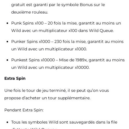
gratuit est garanti par le symbole Bonus sur le
deuxième rouleau.
Punk Spins x100 – 20 fois la mise, garantit au moins un
Wild avec un multiplicateur x100 dans Wild Queue.
Punker Spins x1000 – 230 fois la mise, garantit au moins
un Wild avec un multiplicateur x1000.
Punkest Spins x10000 – Mise de 1989x, garantit au moins
un Wild avec un multiplicateur x10000.
Extra Spin
Une fois le tour de jeu terminé, il se peut qu’on vous
propose d’acheter un tour supplémentaire.
Pendant Extra Spin:
Tous les symboles Wild sont sauvegardés dans la file