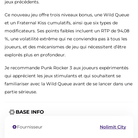
jeux précédents.
Ce nouveau jeu offre trois niveaux bonus, une Wild Queue
et un Fraternal Kiss cumulatifs, ainsi que six types de
modificateurs. Ses points faibles incluent un RTP de 94,08
%, une volatilité extrême qui ne conviendra pas à tous les
joueurs, et des mécanismes de jeu qui nécessitent d’être
explorés plus en profondeur.
Je recommande Punk Rocker 3 aux joueurs expérimentés
qui apprécient les jeux stimulants et qui souhaitent se
familiariser avec la Wild Queue avant de se lancer dans une
partie sérieuse.
BASE INFO
Fournisseur
Nolimit City