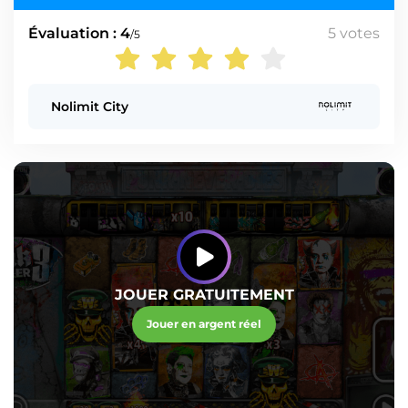
Évaluation : 4
5
votes
/5
Nolimit City
JOUER GRATUITEMENT
Jouer en argent réel