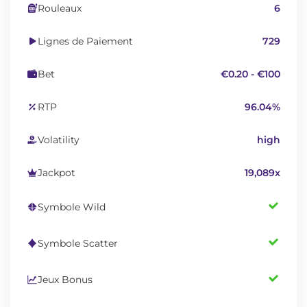
Rouleaux
6
Lignes de Paiement
729
Bet
€0.20 - €100
RTP
96.04%
Volatility
high
Jackpot
19,089x
Symbole Wild
Symbole Scatter
Jeux Bonus