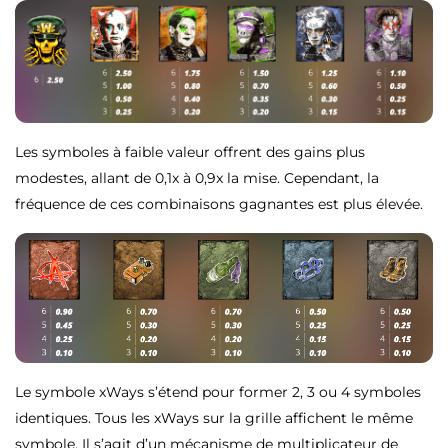
Les symboles à faible valeur offrent des gains plus
modestes, allant de 0,1x à 0,9x la mise. Cependant, la
fréquence de ces combinaisons gagnantes est plus élevée.
Le symbole xWays s’étend pour former 2, 3 ou 4 symboles
identiques. Tous les xWays sur la grille affichent le même
symbole. Il s’agit d’un mécanisme de multiplicateur de