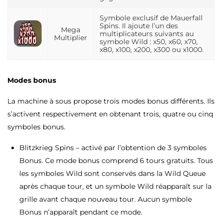
Symbole exclusif de Mauerfall
Spins. Il ajoute l’un des
Mega
multiplicateurs suivants au
Multiplier
symbole Wild : x50, x60, x70,
x80, x100, x200, x300 ou x1000.
Modes bonus
La machine à sous propose trois modes bonus différents. Ils
s’activent respectivement en obtenant trois, quatre ou cinq
symboles bonus.
Blitzkrieg Spins – activé par l’obtention de 3 symboles
Bonus. Ce mode bonus comprend 6 tours gratuits. Tous
les symboles Wild sont conservés dans la Wild Queue
après chaque tour, et un symbole Wild réapparaît sur la
grille avant chaque nouveau tour. Aucun symbole
Bonus n’apparaît pendant ce mode.