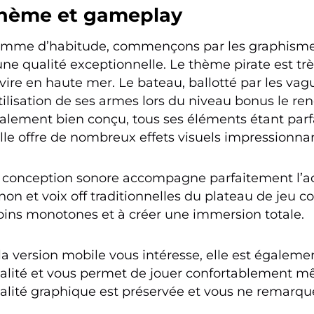
hème et gameplay
mme d’habitude, commençons par les graphismes,
une qualité exceptionnelle. Le thème pirate est tr
vire en haute mer. Le bateau, ballotté par les vagu
utilisation de ses armes lors du niveau bonus le re
alement bien conçu, tous ses éléments étant parf
ille offre de nombreux effets visuels impressionna
 conception sonore accompagne parfaitement l’act
non et voix off traditionnelles du plateau de jeu c
ins monotones et à créer une immersion totale.
 la version mobile vous intéresse, elle est égaleme
alité et vous permet de jouer confortablement m
alité graphique est préservée et vous ne remarque