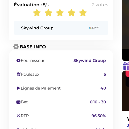
Évaluation : 5
2
votes
/5
Skywind Group
BASE INFO
Fournisseur
Skywind Group
Rouleaux
5
Lignes de Paiement
40
Bet
0.10 - 30
RTP
96.50%