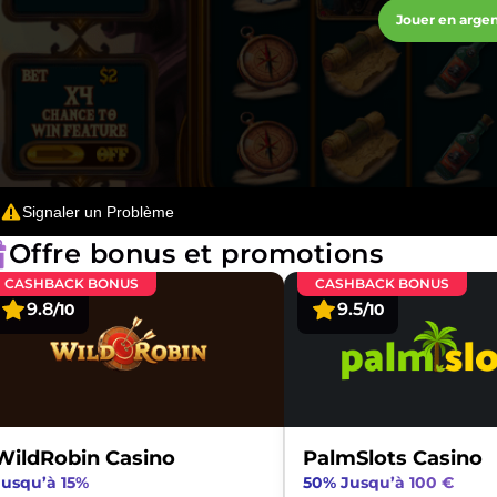
Jouer en argen
Signaler un Problème
Offre bonus et promotions
CASHBACK BONUS
CASHBACK BONUS
9.8
9.5
/10
/10
WildRobin Casino
PalmSlots Casino
Jusqu’à 15%
50% Jusqu’à 100 €