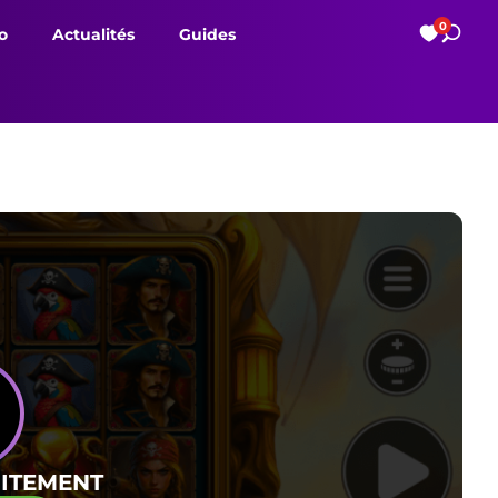
0
o
Actualités
Guides
ITEMENT