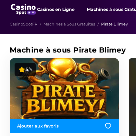
Casinos en Ligne
Machines à sous Gratu
CasinoSpotFR
Machines à Sous Gratuites
Pirate Blimey
Machine à sous Pirate Blimey
5
/5
Ajouter aux favoris