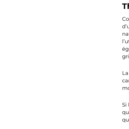
T
Co
d’
na
l’
ég
gr
La
ca
mo
Si
qu
qu