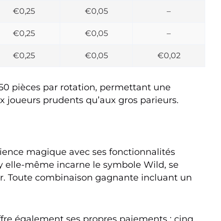
€0,25
€0,05
–
€0,25
€0,05
–
€0,25
€0,05
€0,02
 50 pièces par rotation, permettant une
ux joueurs prudents qu’aux gros parieurs.
ence magique avec ses fonctionnalités
 elle-même incarne le symbole Wild, se
ter. Toute combinaison gagnante incluant un
fre également ses propres paiements : cinq