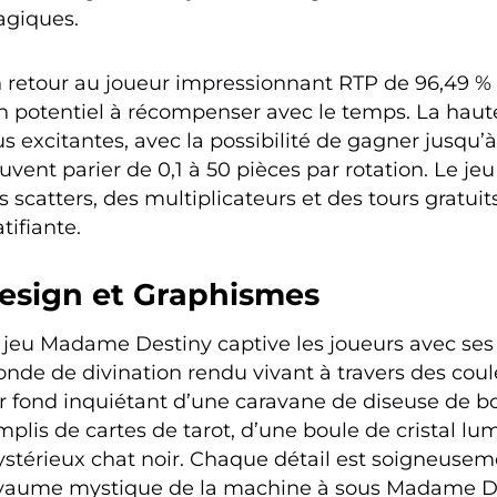
giques.
 retour au joueur impressionnant RTP de 96,49 % es
n potentiel à récompenser avec le temps. La haute 
us excitantes, avec la possibilité de gagner jusqu’à 
uvent parier de 0,1 à 50 pièces par rotation. Le 
s scatters, des multiplicateurs et des tours gratui
atifiante.
esign et Graphismes
 jeu Madame Destiny captive les joueurs avec ses
nde de divination rendu vivant à travers des cou
r fond inquiétant d’une caravane de diseuse de bo
mplis de cartes de tarot, d’une boule de cristal lu
stérieux chat noir. Chaque détail est soigneusemen
yaume mystique de la machine à sous Madame De