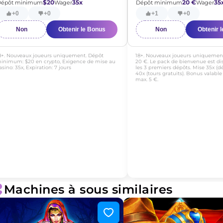
$20
35x
20 €
35
Dépôt minimum
Wager
Dépôt minimum
Wager
+0
+0
+1
+0
Non
Obtenir le Bonus
Non
Obtenir 
8+. Nouveaux joueurs uniquement. Dépôt
18+. Nouveaux joueurs uniquement
inimum: $20 en crypto, Exigence de mise au
20 €. Le pack de bienvenue est di
asino: 35x, Expiration: 7 jours
les 3 premiers dépôts. Mise 35x (d
40x (tours gratuits). Bonus valable
max. 5 €.
Machines à sous similaires