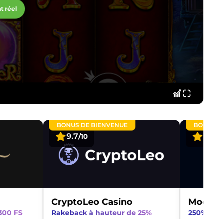
t réel
BONUS DE BIENVENUE
BONUS 
9.7
9.7
/10
/
CryptoLeo Casino
MoonW
300 FS
Rakeback à hauteur de 25%
250% Jus