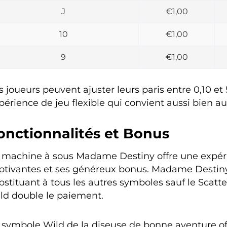
J
€1,00
10
€1,00
9
€1,00
s joueurs peuvent ajuster leurs paris entre 0,10 et
périence de jeu flexible qui convient aussi bien a
onctionnalités et Bonus
 machine à sous Madame Destiny offre une expéri
ptivantes et ses généreux bonus. Madame Destiny
bstituant à tous les autres symboles sauf le Scat
ld double le paiement.
 symbole Wild de la diseuse de bonne aventure of