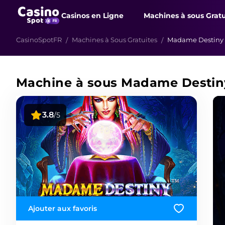
Casinos en Ligne
Machines à sous Gratu
CasinoSpotFR
Machines à Sous Gratuites
Madame Destiny
Machine à sous Madame Destin
3.8
/5
Ajouter aux favoris