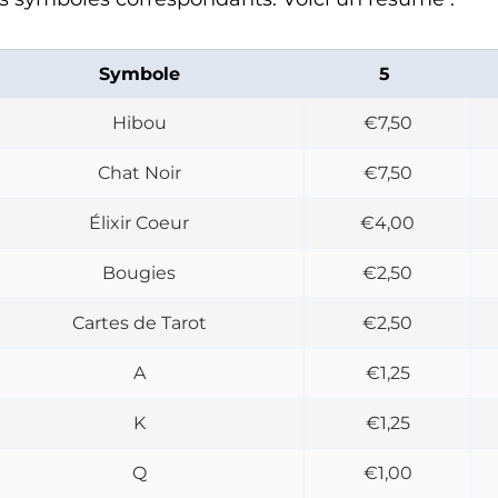
Symbole
5
Hibou
€7,50
Chat Noir
€7,50
Élixir Coeur
€4,00
Bougies
€2,50
Cartes de Tarot
€2,50
A
€1,25
K
€1,25
Q
€1,00