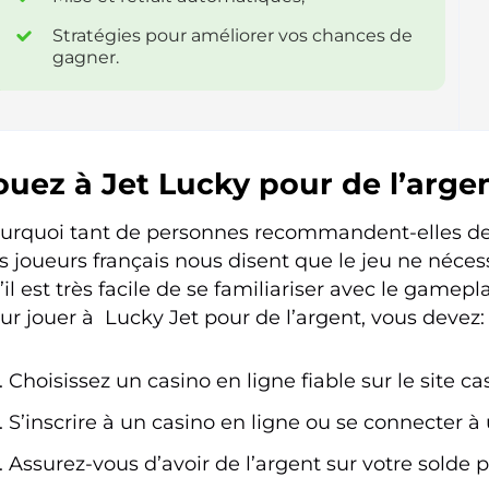
Stratégies pour améliorer vos chances de
gagner.
ouez à Jet Lucky pour de l’arge
urquoi tant de personnes recommandent-elles de j
s joueurs français nous disent que le jeu ne néce
’il est très facile de se familiariser avec le gamepla
ur jouer à Lucky Jet pour de l’argent, vous devez:
Choisissez un casino en ligne fiable sur le site ca
S’inscrire à un casino en ligne ou se connecter à
Assurez-vous d’avoir de l’argent sur votre solde 