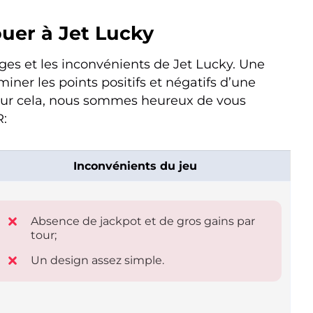
uer à Jet Lucky
ges et les inconvénients de Jet Lucky. Une
ner les points positifs et négatifs d’une
pour cela, nous sommes heureux de vous
R:
Inconvénients du jeu
Absence de jackpot et de gros gains par
tour;
Un design assez simple.