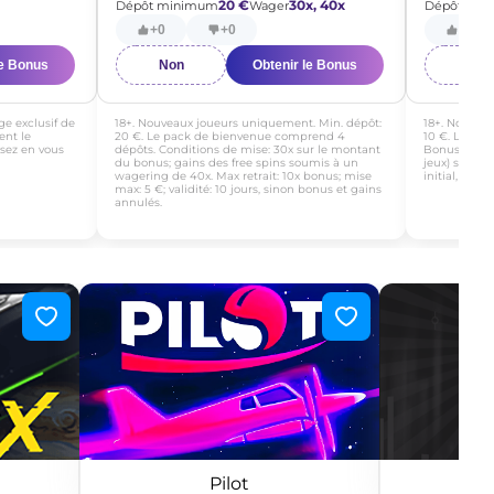
20 €
30x, 40x
Dépôt minimum
Wager
Dépôt mi
+0
+0
+0
le Bonus
Non
Obtenir le Bonus
Non
e exclusif de
18+. Nouveaux joueurs uniquement. Min. dépôt:
18+. Nouvea
ent le
20 €. Le pack de bienvenue comprend 4
10 €. Le pa
sez en vous
dépôts. Conditions de mise: 30x sur le montant
Bonus à miser
du bonus; gains des free spins soumis à un
jeux) sous 15
wagering de 40x. Max retrait: 10x bonus; mise
initial, gain
max: 5 €; validité: 10 jours, sinon bonus et gains
annulés.
Pilot