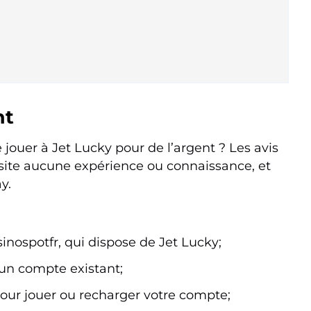
nt
ouer à Jet Lucky pour de l’argent ? Les avis
ssite aucune expérience ou connaissance, et
y.
sinospotfr, qui dispose de Jet Lucky;
 un compte existant;
pour jouer ou recharger votre compte;