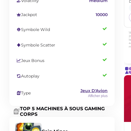
Volatility
medium
Jackpot
10000
Symbole Wild
1
2
l
4
Symbole Scatter
m
Jeux Bonus
Autoplay
Jeux D'Avion
Type
Afficher plus
TOP 5 MACHINES À SOUS GAMING
CORPS