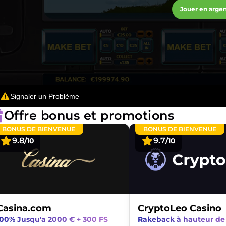
Jouer en argen
Signaler un Problème
Offre bonus et promotions
BONUS DE BIENVENUE
BONUS DE BIENVENUE
9.8
9.7
/10
/10
Casina.com
CryptoLeo Casino
100% Jusqu'a 2000 € + 300 FS
Rakeback à hauteur de