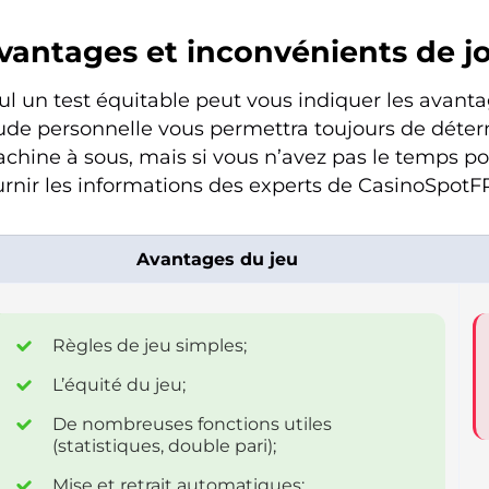
vantages et inconvénients de jo
ul un test équitable peut vous indiquer les avanta
ude personnelle vous permettra toujours de détermi
chine à sous, mais si vous n’avez pas le temps 
urnir les informations des experts de CasinoSpotF
Avantages du jeu
Règles de jeu simples;
L’équité du jeu;
De nombreuses fonctions utiles
(statistiques, double pari);
Mise et retrait automatiques;