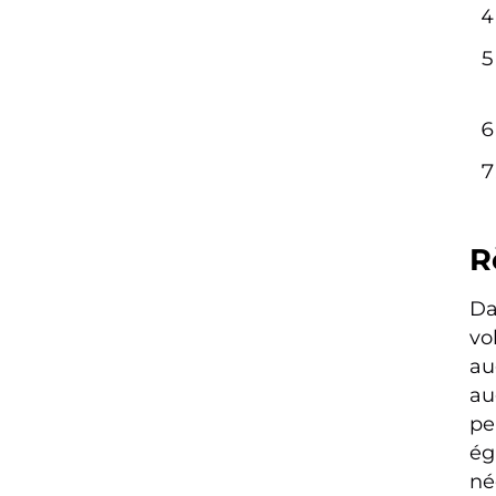
R
Da
vo
au
au
pe
ég
né