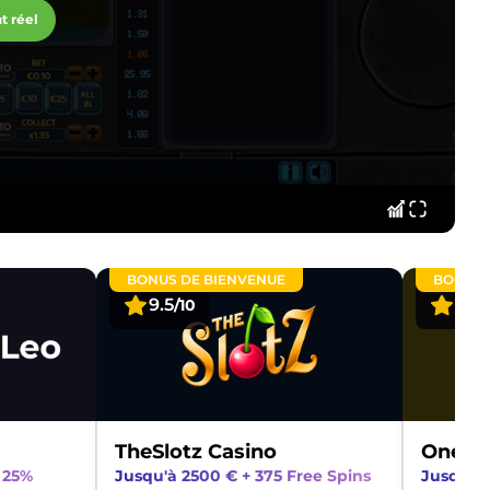
t réel
BONUS DE BIENVENUE
BONUS 
9.5
9.5
/10
/
TheSlotz Casino
OneCli
 25%
Jusqu'à 2500 € + 375 Free Spins
Jusqu'à 