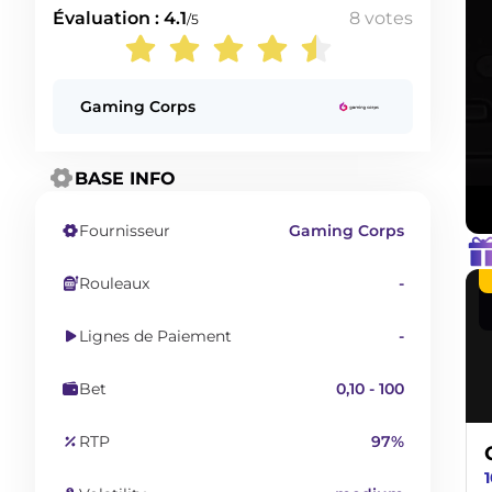
Évaluation : 4.1
8
votes
/5
Gaming Corps
BASE INFO
Fournisseur
Gaming Corps
Rouleaux
-
Lignes de Paiement
-
Bet
0,10 - 100
RTP
97%