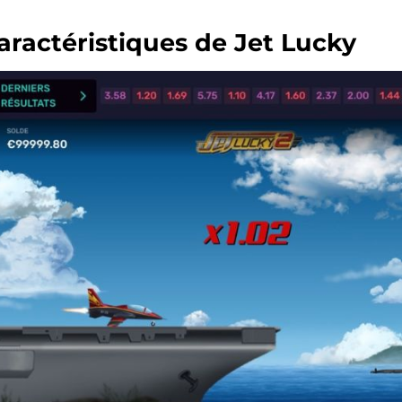
aractéristiques de Jet Lucky