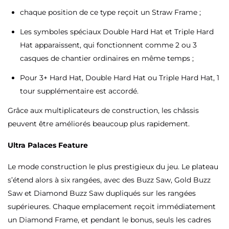
chaque position de ce type reçoit un Straw Frame ;
Les symboles spéciaux Double Hard Hat et Triple Hard
Hat apparaissent, qui fonctionnent comme 2 ou 3
casques de chantier ordinaires en même temps ;
Pour 3+ Hard Hat, Double Hard Hat ou Triple Hard Hat, 1
tour supplémentaire est accordé.
Grâce aux multiplicateurs de construction, les châssis
peuvent être améliorés beaucoup plus rapidement.
Ultra Palaces Feature
Le mode construction le plus prestigieux du jeu. Le plateau
s’étend alors à six rangées, avec des Buzz Saw, Gold Buzz
Saw et Diamond Buzz Saw dupliqués sur les rangées
supérieures. Chaque emplacement reçoit immédiatement
un Diamond Frame, et pendant le bonus, seuls les cadres