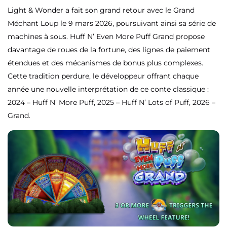
Light & Wonder a fait son grand retour avec le Grand
Méchant Loup le 9 mars 2026, poursuivant ainsi sa série de
machines à sous. Huff N’ Even More Puff Grand propose
davantage de roues de la fortune, des lignes de paiement
étendues et des mécanismes de bonus plus complexes.
Cette tradition perdure, le développeur offrant chaque
année une nouvelle interprétation de ce conte classique :
2024 – Huff N’ More Puff, 2025 – Huff N’ Lots of Puff, 2026 –
Grand.