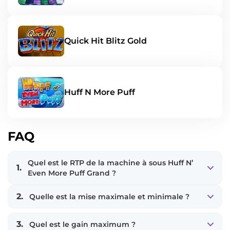
Quick Hit Blitz Gold
Huff N More Puff
FAQ
Quel est le RTP de la machine à sous Huff N’
1.
Even More Puff Grand ?
2.
Quelle est la mise maximale et minimale ?
3.
Quel est le gain maximum ?