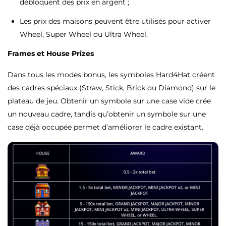
débloquent des prix en argent ;
Les prix des maisons peuvent être utilisés pour activer
Wheel, Super Wheel ou Ultra Wheel.
Frames et House Prizes
Dans tous les modes bonus, les symboles Hard4Hat créent
des cadres spéciaux (Straw, Stick, Brick ou Diamond) sur le
plateau de jeu. Obtenir un symbole sur une case vide crée
un nouveau cadre, tandis qu’obtenir un symbole sur une
case déjà occupée permet d’améliorer le cadre existant.