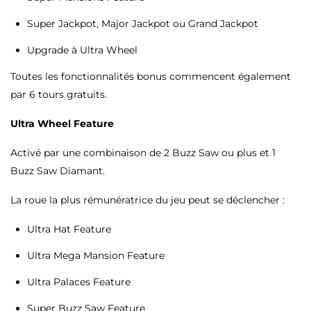
Super Jackpot, Major Jackpot ou Grand Jackpot
Upgrade à Ultra Wheel
Toutes les fonctionnalités bonus commencent également
par 6 tours gratuits.
Ultra Wheel Feature
Activé par une combinaison de 2 Buzz Saw ou plus et 1
Buzz Saw Diamant.
La roue la plus rémunératrice du jeu peut se déclencher :
Ultra Hat Feature
Ultra Mega Mansion Feature
Ultra Palaces Feature
Super Buzz Saw Feature