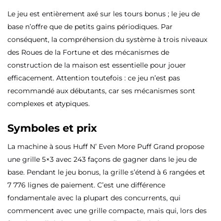
Le jeu est entièrement axé sur les tours bonus ; le jeu de
base n’offre que de petits gains périodiques. Par
conséquent, la compréhension du système à trois niveaux
des Roues de la Fortune et des mécanismes de
construction de la maison est essentielle pour jouer
efficacement. Attention toutefois : ce jeu n’est pas
recommandé aux débutants, car ses mécanismes sont
complexes et atypiques.
Symboles et prix
La machine à sous Huff N’ Even More Puff Grand propose
une grille 5×3 avec 243 façons de gagner dans le jeu de
base. Pendant le jeu bonus, la grille s’étend à 6 rangées et
7 776 lignes de paiement. C’est une différence
fondamentale avec la plupart des concurrents, qui
commencent avec une grille compacte, mais qui, lors des