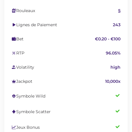
Rouleaux
5
Lignes de Paiement
243
Bet
€0.20 - €100
RTP
96.05%
Volatility
high
Jackpot
10,000x
Symbole Wild
Symbole Scatter
Jeux Bonus