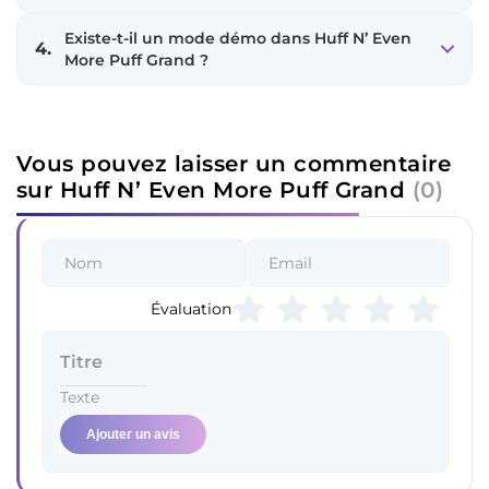
Existe-t-il un mode démo dans Huff N’ Even
4.
More Puff Grand ?
Vous pouvez laisser un commentaire
sur Huff N’ Even More Puff Grand
(0)
Évaluation
Ajouter un avis