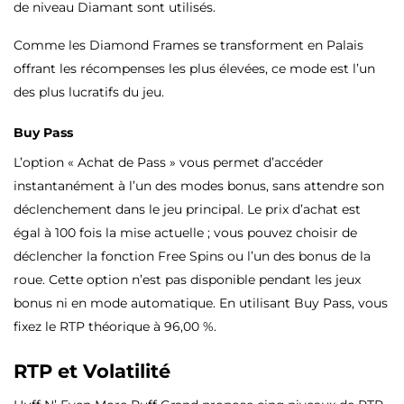
de niveau Diamant sont utilisés.
Comme les Diamond Frames se transforment en Palais
offrant les récompenses les plus élevées, ce mode est l’un
des plus lucratifs du jeu.
Buy Pass
L’option « Achat de Pass » vous permet d’accéder
instantanément à l’un des modes bonus, sans attendre son
déclenchement dans le jeu principal. Le prix d’achat est
égal à 100 fois la mise actuelle ; vous pouvez choisir de
déclencher la fonction Free Spins ou l’un des bonus de la
roue. Cette option n’est pas disponible pendant les jeux
bonus ni en mode automatique. En utilisant Buy Pass, vous
fixez le RTP théorique à 96,00 %.
RTP et Volatilité