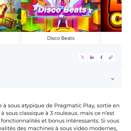
Disco Beats
L
 à sous atypique de Pragmatic Play, sortie en
à sous classique à 3 rouleaux, mais ce n’est
onctionnalités et bonus intéressants. Si vous
nnalités des machines à sous vidéo modernes,