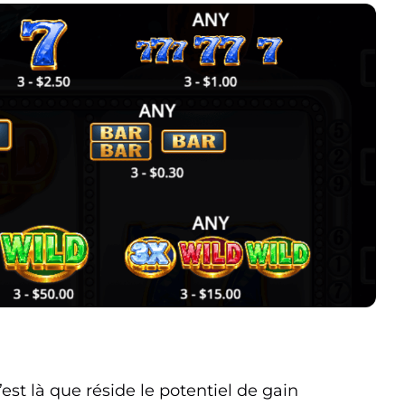
st là que réside le potentiel de gain