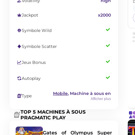
Volatility
high
Jackpot
x2000
Symbole Wild
1
m
c
Symbole Scatter
Jeux Bonus
Autoplay
Mobile
, Machine à sous en
Type
ligne argent réel
Afficher plus
TOP 5 MACHINES À SOUS
PRAGMATIC PLAY
Gates of Olympus Super