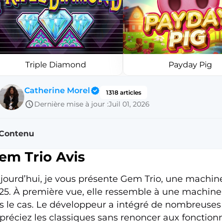
Triple Diamond
Payday Pig
Catherine Morel
1318 articles
Dernière mise à jour :
Juil 01, 2026
Contenu
em Trio Avis
jourd’hui, je vous présente Gem Trio, une machine
25. À première vue, elle ressemble à une machine 
s le cas. Le développeur a intégré de nombreuses f
préciez les classiques sans renoncer aux fonctio