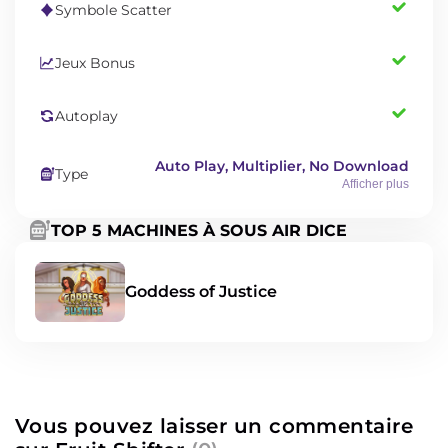
Symbole Scatter
Jeux Bonus
Autoplay
Auto Play, Multiplier, No Download
Type
Slots, Real Money Slots
Afficher plus
TOP 5 MACHINES À SOUS AIR DICE
Goddess of Justice
Vous pouvez laisser un commentaire