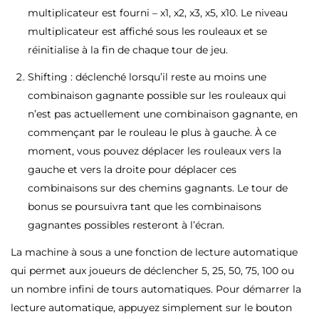
multiplicateur est fourni – x1, x2, x3, x5, x10. Le niveau
multiplicateur est affiché sous les rouleaux et se
réinitialise à la fin de chaque tour de jeu.
Shifting : déclenché lorsqu’il reste au moins une
combinaison gagnante possible sur les rouleaux qui
n’est pas actuellement une combinaison gagnante, en
commençant par le rouleau le plus à gauche. À ce
moment, vous pouvez déplacer les rouleaux vers la
gauche et vers la droite pour déplacer ces
combinaisons sur des chemins gagnants. Le tour de
bonus se poursuivra tant que les combinaisons
gagnantes possibles resteront à l’écran.
La machine à sous a une fonction de lecture automatique
qui permet aux joueurs de déclencher 5, 25, 50, 75, 100 ou
un nombre infini de tours automatiques. Pour démarrer la
lecture automatique, appuyez simplement sur le bouton