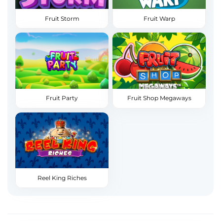
Fruit Storm
Fruit Warp
Fruit Party
Fruit Shop Megaways
Reel King Riches