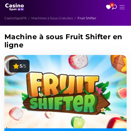
0
CasinoSpotFR
Machines à Sous Gratuites
Fruit Shifter
Machine à sous Fruit Shifter en
ligne
5
/5