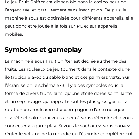
Le jeu Fruit Shifter est disponible dans le casino pour de
l’argent réel et gratuitement sans inscription. De plus, la
machine à sous est optimisée pour différents appareils, elle
peut donc être jouée à la fois sur PC et sur appareils
mobiles.
Symboles et gameplay
La machine à sous Fruit Shifter est dédiée au thème des
fruits. Les rouleaux de jeu tournent dans le contexte d’une
île tropicale avec du sable blanc et des palmiers verts. Sur
l’écran, selon le schéma 5×3, il y a des symboles sous la
forme de divers fruits, ainsi qu’une étoile dorée scintillante
et un sept rouge, qui rapporteront les plus gros gains. La
rotation des rouleaux est accompagnée d’une musique
discrète et calme qui vous aidera à vous détendre et à vous
connecter au gameplay. Si vous le souhaitez, vous pouvez
régler le volume de la mélodie ou l’éteindre complètement.