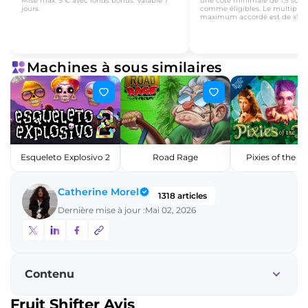
Mise max. 5 € avec fonds bonus. Valable 7
une cote minimale de 1,5 sont
jours.
comme éligibles. Le multiplic
maximum accordé est de x1,5.
Machines à sous similaires
Esqueleto Explosivo 2
Road Rage
Pixies of the F
Catherine Morel
1318 articles
Dernière mise à jour :
Mai 02, 2026
Contenu
Fruit Shifter Avis