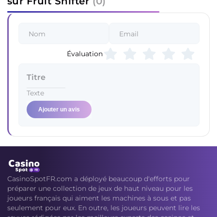
sur Fruit Shifter
(0)
Évaluation
Ajouter un avis
CasinoSpotFR.com a déployé beaucoup d'efforts pour
préparer une collection de jeux de haut niveau pour les
joueurs français qui aiment les machines à sous et pas
seulement pour eux. En outre, les joueurs peuvent lire les