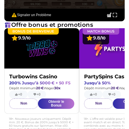
Signaler un Problème
Offre bonus et promotions
BONUS DE BIENVENUE
MATCH BONUS
9.9
9.8
/10
/10
Turbowins Casino
PartySpins Casi
200% Jusqu’à 5000 € + 50 FS
Jusqu’à 50%
20 €
30x
20 €
Dépôt minimum
Wager
Dépôt minimum
Wage
+0
+0
+0
+0
Obtenir le
Obt
Non
Non
Bonus
B
18+. Nouveaux joueurs uniquement. Dépôt
18+. L’offre est valable pour l
min. 20 €. Bonus de 200% jusqu’à 5000 € +
avant-match et en direct. Tous 
50 tours gratuits sur Spinman. Mise x30.
combinés avec au moins 4 sél