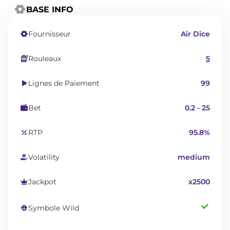
BASE INFO
Fournisseur
Air Dice
Rouleaux
5
Lignes de Paiement
99
Bet
0.2 - 25
RTP
95.8%
Volatility
medium
Jackpot
x2500
Symbole Wild