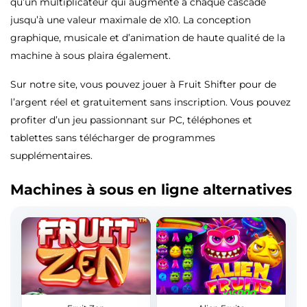
qu’un multiplicateur qui augmente à chaque cascade
jusqu’à une valeur maximale de x10. La conception
graphique, musicale et d’animation de haute qualité de la
machine à sous plaira également.
Sur notre site, vous pouvez jouer à Fruit Shifter pour de
l’argent réel et gratuitement sans inscription. Vous pouvez
profiter d’un jeu passionnant sur PC, téléphones et
tablettes sans télécharger de programmes
supplémentaires.
Machines à sous en ligne alternatives