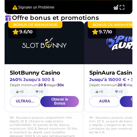
Signaler un Problème
Offre bonus et promotions
BONUS DE BIENVENUE
BONUS DE BIENVENUE
9.6
9.7
/10
/10
SlotBunny Casino
SpinAura Casino
240% Jusqu'à 500 $
Jusqu’à 15000 € + 35
20 $
30x
20 €
Dépôt minimum
Wager
Dépôt minimum
Wage
+0
+0
+0
+0
Obtenir le
Obt
ULTRAGRAND
AURA
Bonus
B
18+. Nouveaux joueurs uniquement. Min.
18+. Nouveaux joueurs unique
dépôt: 20 $. Utilisez le code promo
min: 20 €. Le pack de bienv
ULTRAGRAND. 30 parties (D+B). Bonus
4 dépôts. L’exigence de mise e
maximum: 500 $. Retrait maximum: 30 fois
Limitation du pari maximal lor
le montant du dépôt, sans toutefois
est de 5 €.
dépasser 1000 $. Un seul remboursement