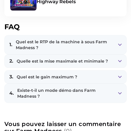
Highway Rebels
FAQ
Quel est le RTP de la machine à sous Farm
1.
Madness ?
2.
Quelle est la mise maximale et minimale ?
3.
Quel est le gain maximum ?
Existe-t-il un mode démo dans Farm
4.
Madness ?
Vous pouvez laisser un commentaire