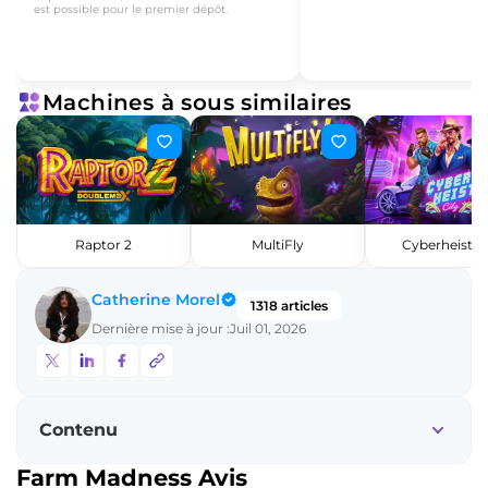
est possible pour le premier dépôt.
Machines à sous similaires
Raptor 2
MultiFly
Cyberheist C
Catherine Morel
1318 articles
Dernière mise à jour :
Juil 01, 2026
Contenu
Farm Madness Avis