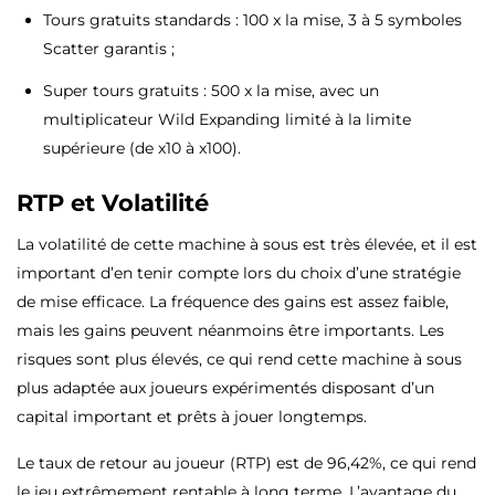
Tours gratuits standards : 100 x la mise, 3 à 5 symboles
Scatter garantis ;
Super tours gratuits : 500 x la mise, avec un
multiplicateur Wild Expanding limité à la limite
supérieure (de x10 à x100).
RTP et Volatilité
La volatilité de cette machine à sous est très élevée, et il est
important d’en tenir compte lors du choix d’une stratégie
de mise efficace. La fréquence des gains est assez faible,
mais les gains peuvent néanmoins être importants. Les
risques sont plus élevés, ce qui rend cette machine à sous
plus adaptée aux joueurs expérimentés disposant d’un
capital important et prêts à jouer longtemps.
Le taux de retour au joueur (RTP) est de 96,42%, ce qui rend
le jeu extrêmement rentable à long terme. L’avantage du