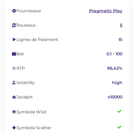
Fournisseur
Pragmatic Play
Rouleaux
5
Lignes de Paiement
15
Bet
0.1 - 100
RTP
96,42%
Volatility
high
Jackpot
x10000
Symbole Wild
Symbole Scatter