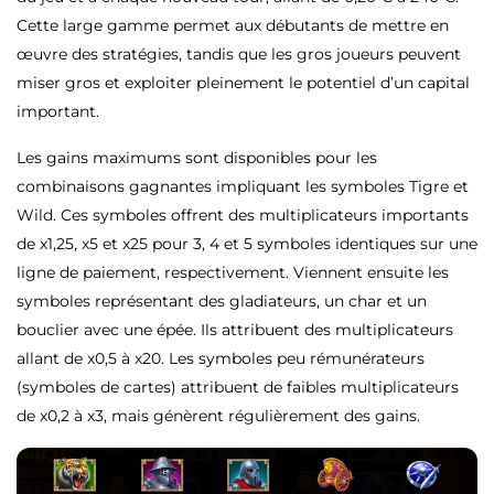
Cette large gamme permet aux débutants de mettre en
œuvre des stratégies, tandis que les gros joueurs peuvent
miser gros et exploiter pleinement le potentiel d’un capital
important.
Les gains maximums sont disponibles pour les
combinaisons gagnantes impliquant les symboles Tigre et
Wild. Ces symboles offrent des multiplicateurs importants
de x1,25, x5 et x25 pour 3, 4 et 5 symboles identiques sur une
ligne de paiement, respectivement. Viennent ensuite les
symboles représentant des gladiateurs, un char et un
bouclier avec une épée. Ils attribuent des multiplicateurs
allant de x0,5 à x20. Les symboles peu rémunérateurs
(symboles de cartes) attribuent de faibles multiplicateurs
de x0,2 à x3, mais génèrent régulièrement des gains.