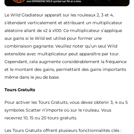
Le Wild Gladiateur apparaît sur les rouleaux 2, 3 et 4,
s’étendant verticalement et attribuant un multiplicateur
aléatoire allant de x2 à x100. Ce multiplicateur s’applique
aux gains si le Wild est utilisé pour former une
combinaison gagnante. Veuillez noter qu’un seul Wild
extensible avec multiplicateur peut apparaître par tour.
Cependant, cela augmente considérablement la fréquence
et le montant des gains, permettant des gains importants
même dans le jeu de base.
Tours Gratuits
Pour activer les Tours Gratuits, vous devez obtenir 3, 4 ou 5
symboles Scatter n’importe où sur le rouleau. Vous
recevrez 10, 15 ou 20 tours gratuits.
Les Tours Gratuits offrent plusieurs fonctionnalités clés :