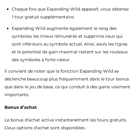
Chaque fois que Expanding Wild apparaît, vous obtenez
1 tour gratuit supplémentaire.
Expanding Wild augmente également le rang des
symboles les mieux rémunérés et supprime ceux qui
sont inférieurs au symbole actuel. Ainsi, seuls les tigres
et le potentiel de gain maximal restent sur les rouleaux
des symboles à forte valeur.
Il convient de noter que la fonction Expanding Wild se
déclenche beaucoup plus fréquemment dans le tour bonus
que dans le jeu de base, ce qui conduit à des gains vraiment
importants.
Bonus d’achat
Le bonus d’achat active instantanément les tours gratuits.
Deux options d’achat sont disponibles :