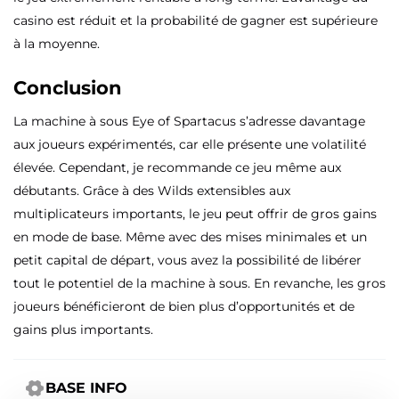
casino est réduit et la probabilité de gagner est supérieure
à la moyenne.
Conclusion
La machine à sous Eye of Spartacus s’adresse davantage
aux joueurs expérimentés, car elle présente une volatilité
élevée. Cependant, je recommande ce jeu même aux
débutants. Grâce à des Wilds extensibles aux
multiplicateurs importants, le jeu peut offrir de gros gains
en mode de base. Même avec des mises minimales et un
petit capital de départ, vous avez la possibilité de libérer
tout le potentiel de la machine à sous. En revanche, les gros
joueurs bénéficieront de bien plus d’opportunités et de
gains plus importants.
BASE INFO