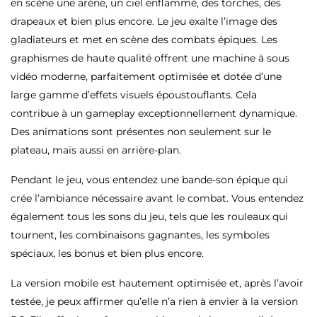
en scène une arène, un ciel enflammé, des torches, des
drapeaux et bien plus encore. Le jeu exalte l’image des
gladiateurs et met en scène des combats épiques. Les
graphismes de haute qualité offrent une machine à sous
vidéo moderne, parfaitement optimisée et dotée d’une
large gamme d’effets visuels époustouflants. Cela
contribue à un gameplay exceptionnellement dynamique.
Des animations sont présentes non seulement sur le
plateau, mais aussi en arrière-plan.
Pendant le jeu, vous entendez une bande-son épique qui
crée l’ambiance nécessaire avant le combat. Vous entendez
également tous les sons du jeu, tels que les rouleaux qui
tournent, les combinaisons gagnantes, les symboles
spéciaux, les bonus et bien plus encore.
La version mobile est hautement optimisée et, après l’avoir
testée, je peux affirmer qu’elle n’a rien à envier à la version