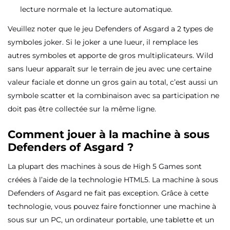
lecture normale et la lecture automatique.
Veuillez noter que le jeu Defenders of Asgard a 2 types de
symboles joker. Si le joker a une lueur, il remplace les
autres symboles et apporte de gros multiplicateurs. Wild
sans lueur apparaît sur le terrain de jeu avec une certaine
valeur faciale et donne un gros gain au total, c’est aussi un
symbole scatter et la combinaison avec sa participation ne
doit pas être collectée sur la même ligne.
Comment jouer à la machine à sous
Defenders of Asgard ?
La plupart des machines à sous de High 5 Games sont
créées à l’aide de la technologie HTML5. La machine à sous
Defenders of Asgard ne fait pas exception. Grâce à cette
technologie, vous pouvez faire fonctionner une machine à
sous sur un PC, un ordinateur portable, une tablette et un