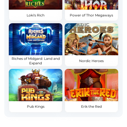
Loki's Rich
Power of Thor Megaways
Riches of Midgard: Land and
Nordic Heroes
Expand
Pub Kings
Erik the Red