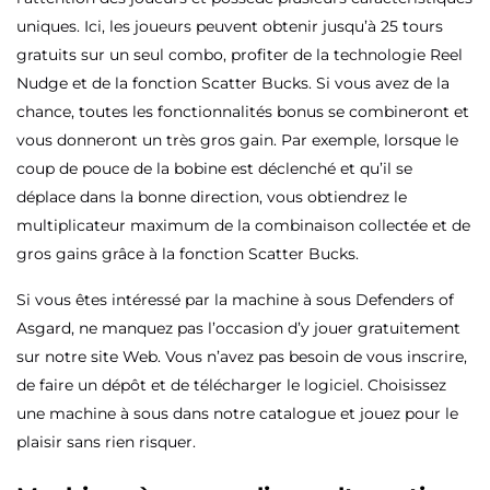
uniques. Ici, les joueurs peuvent obtenir jusqu’à 25 tours
gratuits sur un seul combo, profiter de la technologie Reel
Nudge et de la fonction Scatter Bucks. Si vous avez de la
chance, toutes les fonctionnalités bonus se combineront et
vous donneront un très gros gain. Par exemple, lorsque le
coup de pouce de la bobine est déclenché et qu’il se
déplace dans la bonne direction, vous obtiendrez le
multiplicateur maximum de la combinaison collectée et de
gros gains grâce à la fonction Scatter Bucks.
Si vous êtes intéressé par la machine à sous Defenders of
Asgard, ne manquez pas l’occasion d’y jouer gratuitement
sur notre site Web. Vous n’avez pas besoin de vous inscrire,
de faire un dépôt et de télécharger le logiciel. Choisissez
une machine à sous dans notre catalogue et jouez pour le
plaisir sans rien risquer.