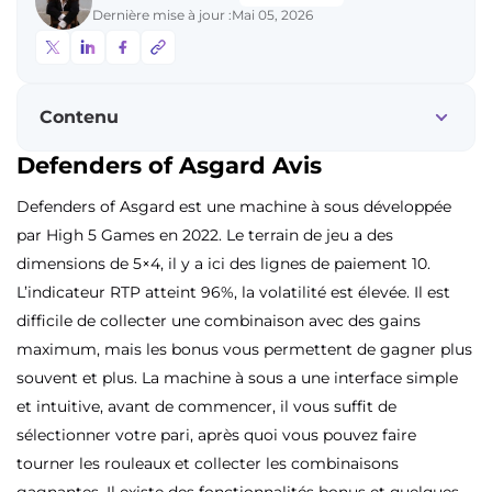
Dernière mise à jour :
Mai 05, 2026
Contenu
Defenders of Asgard Avis
Defenders of Asgard est une machine à sous développée
par High 5 Games en 2022. Le terrain de jeu a des
dimensions de 5×4, il y a ici des lignes de paiement 10.
L’indicateur RTP atteint 96%, la volatilité est élevée. Il est
difficile de collecter une combinaison avec des gains
maximum, mais les bonus vous permettent de gagner plus
souvent et plus. La machine à sous a une interface simple
et intuitive, avant de commencer, il vous suffit de
sélectionner votre pari, après quoi vous pouvez faire
tourner les rouleaux et collecter les combinaisons
gagnantes. Il existe des fonctionnalités bonus et quelques