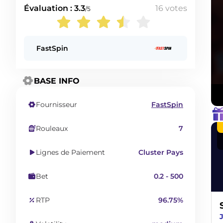
Évaluation : 3.3
16
votes
/5
FastSpin
BASE INFO
Fournisseur
FastSpin
Rouleaux
7
Lignes de Paiement
Cluster Pays
Bet
0.2 - 500
RTP
96.75%