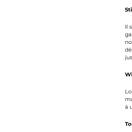
St
Il
ga
no
dé
ju
Wi
Lo
mu
à 
To