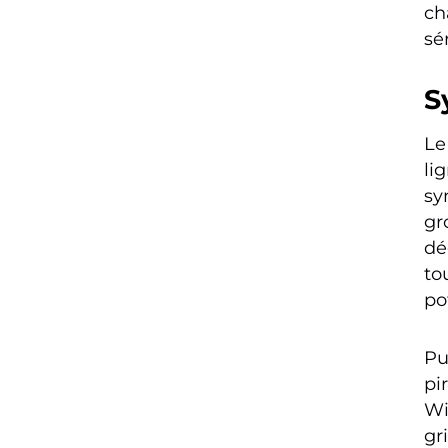
ch
sé
S
Le
li
sy
gr
dé
to
po
Pu
pi
Wi
gr