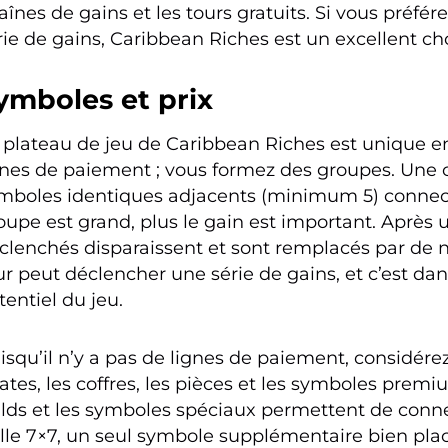
aînes de gains et les tours gratuits. Si vous préfé
rie de gains, Caribbean Riches est un excellent cho
ymboles et prix
 plateau de jeu de Caribbean Riches est unique en s
gnes de paiement ; vous formez des groupes. Une
mboles identiques adjacents (minimum 5) connect
oupe est grand, plus le gain est important. Aprè
clenchés disparaissent et sont remplacés par de n
ur peut déclencher une série de gains, et c’est da
tentiel du jeu.
isqu’il n’y a pas de lignes de paiement, considére
rates, les coffres, les pièces et les symboles pre
lds et les symboles spéciaux permettent de conne
ille 7×7, un seul symbole supplémentaire bien pla