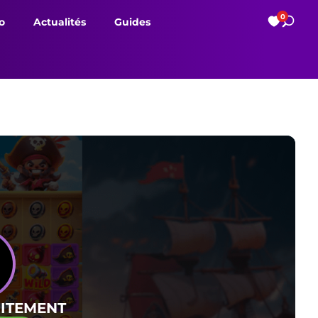
0
o
Actualités
Guides
ITEMENT