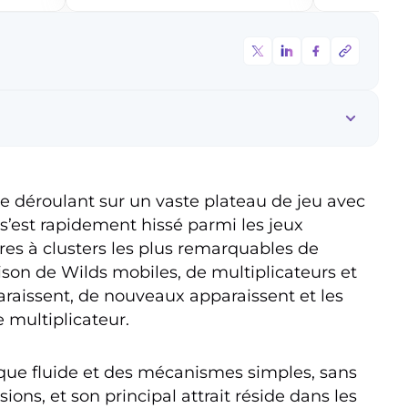
se déroulant sur un vaste plateau de jeu avec
 s’est rapidement hissé parmi les jeux
itres à clusters les plus remarquables de
aison de Wilds mobiles, de multiplicateurs et
raissent, de nouveaux apparaissent et les
e multiplicateur.
que fluide et des mécanismes simples, sans
ons, et son principal attrait réside dans les