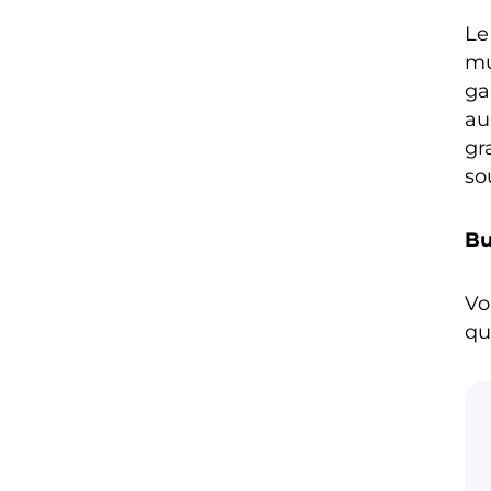
Le
mu
ga
au
gr
so
Bu
Vo
qu