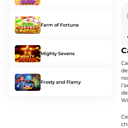
Farm of Fortune
C
Mighty Sevens
Ca
de
no
Frosty and Flamy
l’
de
Wi
Ce
ch