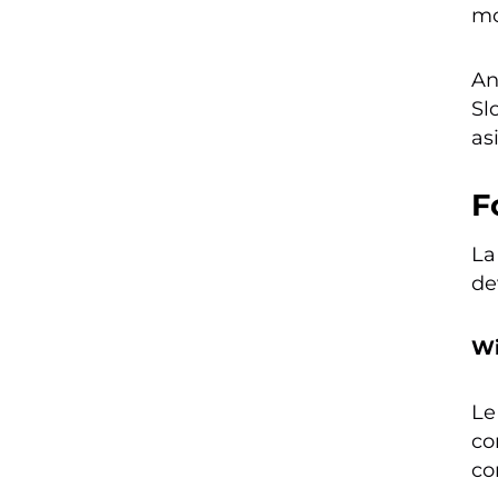
mo
An
Sl
as
F
La
de
Wi
Le
co
co