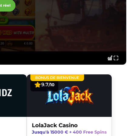
t réel
BONUS DE BIENVENUE
9.7
/10
LolaJack Casino
Jusqu'à 15000 € + 400 Free Spins