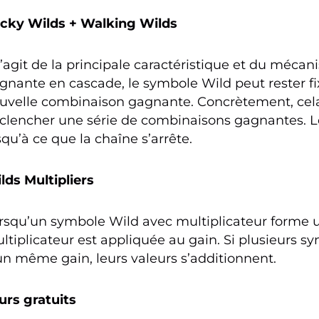
icky Wilds + Walking Wilds
 s’agit de la principale caractéristique et du méc
gnante en cascade, le symbole Wild peut rester fi
uvelle combinaison gagnante. Concrètement, cela
clencher une série de combinaisons gagnantes. Le
squ’à ce que la chaîne s’arrête.
lds Multipliers
rsqu’un symbole Wild avec multiplicateur forme 
ltiplicateur est appliquée au gain. Si plusieurs s
un même gain, leurs valeurs s’additionnent.
urs gratuits