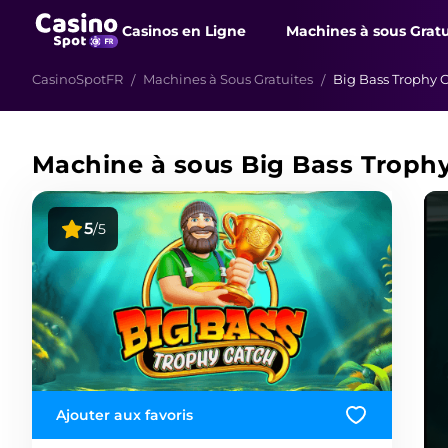
Casinos en Ligne
Machines à sous Gratu
CasinoSpotFR
Machines à Sous Gratuites
Big Bass Trophy 
Machine à sous Big Bass Troph
5
/5
Ajouter aux favoris