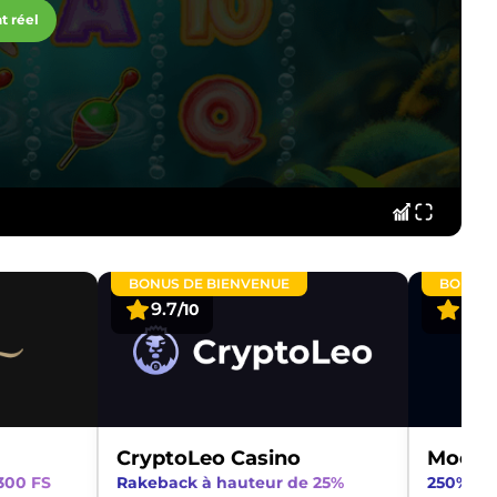
t réel
BONUS DE BIENVENUE
BONUS 
9.7
9.7
/10
/
CryptoLeo Casino
MoonW
300 FS
Rakeback à hauteur de 25%
250% Jus