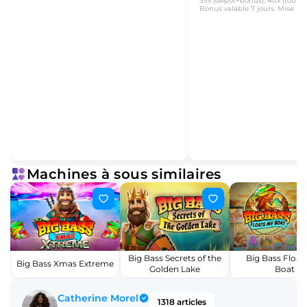
35x (dépôt+bonus), 40x (tours g
Bonus valable 7 jours. Mise max
Machines à sous similaires
Big Bass Secrets of the
Big Bass Float
Big Bass Xmas Extreme
Golden Lake
Boat
Catherine Morel
1318 articles