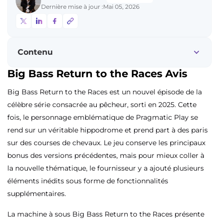
Dernière mise à jour :
Mai 05, 2026
Contenu
Big Bass Return to the Races Avis
Big Bass Return to the Races est un nouvel épisode de la
célèbre série consacrée au pêcheur, sorti en 2025. Cette
fois, le personnage emblématique de Pragmatic Play se
rend sur un véritable hippodrome et prend part à des paris
sur des courses de chevaux. Le jeu conserve les principaux
bonus des versions précédentes, mais pour mieux coller à
la nouvelle thématique, le fournisseur y a ajouté plusieurs
éléments inédits sous forme de fonctionnalités
supplémentaires.
La machine à sous Big Bass Return to the Races présente