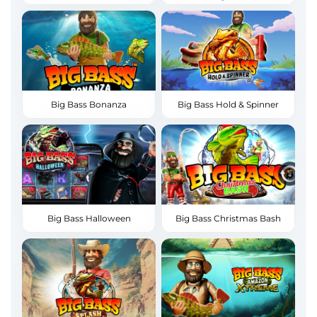
Big Bass Bonanza
Big Bass Hold & Spinner
Big Bass Halloween
Big Bass Christmas Bash