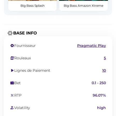
Big Bass Splash
Big Bass Amazon Xtreme
BASE INFO
Fournisseur
Pragmatic Play
Rouleaux
5
Lignes de Paiement
10
Bet
0.1 - 250
RTP
96.07%
Volatility
high