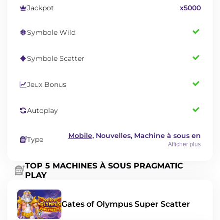
Jackpot
x5000
Symbole Wild
Symbole Scatter
Jeux Bonus
Autoplay
Mobile
, Nouvelles, Machine à sous en
Type
ligne argent réel
Afficher plus
TOP 5 MACHINES À SOUS PRAGMATIC
PLAY
Gates of Olympus Super Scatter