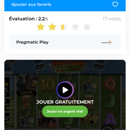
Ajouter aux favoris
Évaluation : 2.2
17
votes
/5
Pragmatic Play
JOUER GRATUITEMENT
Jouer en argent réel