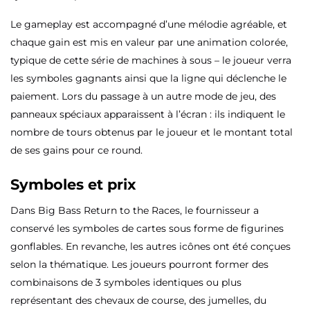
Le gameplay est accompagné d’une mélodie agréable, et
chaque gain est mis en valeur par une animation colorée,
typique de cette série de machines à sous – le joueur verra
les symboles gagnants ainsi que la ligne qui déclenche le
paiement. Lors du passage à un autre mode de jeu, des
panneaux spéciaux apparaissent à l’écran : ils indiquent le
nombre de tours obtenus par le joueur et le montant total
de ses gains pour ce round.
Symboles et prix
Dans Big Bass Return to the Races, le fournisseur a
conservé les symboles de cartes sous forme de figurines
gonflables. En revanche, les autres icônes ont été conçues
selon la thématique. Les joueurs pourront former des
combinaisons de 3 symboles identiques ou plus
représentant des chevaux de course, des jumelles, du