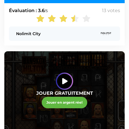
Évaluation : 3.6
13
votes
/5
Nolimit City
JOUER GRATUITEMENT
Jouer en argent réel