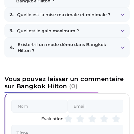
Bangkok Hilton ?
2.
Quelle est la mise maximale et minimale ?
3.
Quel est le gain maximum ?
Existe-t-il un mode démo dans Bangkok
4.
Hilton ?
Vous pouvez laisser un commentaire
sur Bangkok Hilton
(0)
Évaluation