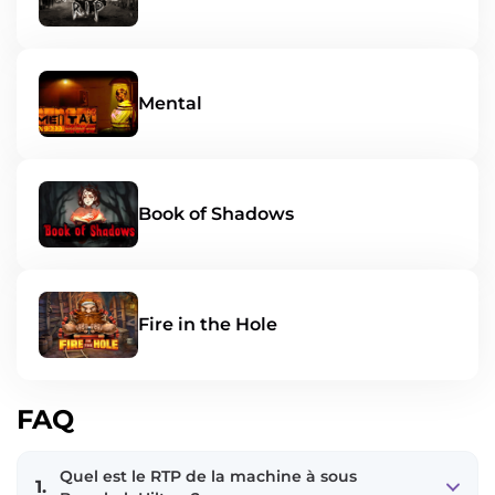
Mental
Book of Shadows
Fire in the Hole
FAQ
Quel est le RTP de la machine à sous
1.