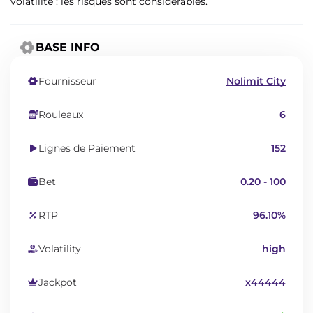
volatilité : les risques sont considérables.
BASE INFO
Fournisseur
Nolimit City
Rouleaux
6
Lignes de Paiement
152
Bet
0.20 - 100
RTP
96.10%
Volatility
high
Jackpot
x44444