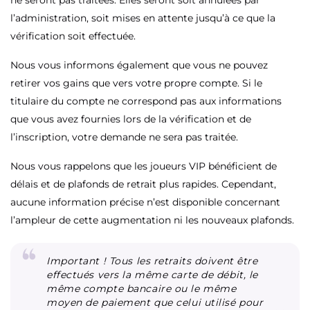
ne seront pas traitées. Elles seront soit annulées par
l’administration, soit mises en attente jusqu’à ce que la
vérification soit effectuée.
Nous vous informons également que vous ne pouvez
retirer vos gains que vers votre propre compte. Si le
titulaire du compte ne correspond pas aux informations
que vous avez fournies lors de la vérification et de
l’inscription, votre demande ne sera pas traitée.
Nous vous rappelons que les joueurs VIP bénéficient de
délais et de plafonds de retrait plus rapides. Cependant,
aucune information précise n’est disponible concernant
l’ampleur de cette augmentation ni les nouveaux plafonds.
Important ! Tous les retraits doivent être
effectués vers la même carte de débit, le
même compte bancaire ou le même
moyen de paiement que celui utilisé pour