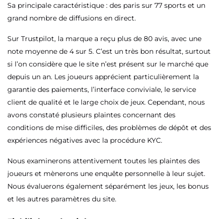
Sa principale caractéristique : des paris sur 77 sports et un
grand nombre de diffusions en direct.
Sur Trustpilot, la marque a reçu plus de 80 avis, avec une
note moyenne de 4 sur 5. C’est un très bon résultat, surtout
si l’on considère que le site n’est présent sur le marché que
depuis un an. Les joueurs apprécient particulièrement la
garantie des paiements, l’interface conviviale, le service
client de qualité et le large choix de jeux. Cependant, nous
avons constaté plusieurs plaintes concernant des
conditions de mise difficiles, des problèmes de dépôt et des
expériences négatives avec la procédure KYC.
Nous examinerons attentivement toutes les plaintes des
joueurs et mènerons une enquête personnelle à leur sujet.
Nous évaluerons également séparément les jeux, les bonus
et les autres paramètres du site.