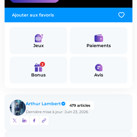
Ajouter aux favoris
Jeux
Paiements
2
Bonus
Avis
Arthur Lambert
479 articles
Dernière mise à jour :
Juin 23, 2026