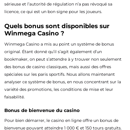
sérieuse et l’autorité de régulation n’a pas révoqué sa
licence, ce qui est un bon signe pour les joueurs.
Quels bonus sont disponibles sur
Winmega Casino ?
Winmega Casino a mis au point un système de bonus
original. Étant donné qu’il s’agit également d’un
bookmaker, on peut s’attendre à y trouver non seulement
des bonus de casino classiques, mais aussi des offres
spéciales sur les paris sportifs. Nous allons maintenant
analyser ce système de bonus, en nous concentrant sur la
variété des promotions, les conditions de mise et leur
faisabilité.
Bonus de bienvenue du casino
Pour bien démarrer, le casino en ligne offre un bonus de
bienvenue pouvant atteindre 1 000 € et 150 tours gratuits.