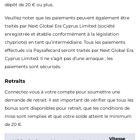
dépôt de 20 € ou plus.
Veuillez noter que les paiements peuvent également être
traités par Next Global Era Cyprus Limited (société
enregistrée et établie conformément à la législation
chypriote) en tant qu’intermédiaire. Tous les paiements
effectués via Paysafecard seront traités par Next Global Era
Cyprus Limited. Il ne s’agit pas d’une arnaque ; les
paiements sont sécurisés.
Retraits
Connectez-vous à votre compte pour soumettre une
demande de retrait. Il est important de vérifier que tous les
bonus sont disponibles pour retrait, que les conditions de
mise sont remplies et que votre solde atteint le minimum
de 20 €.
Vitesse