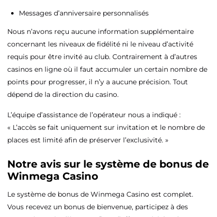
Messages d’anniversaire personnalisés
Nous n’avons reçu aucune information supplémentaire
concernant les niveaux de fidélité ni le niveau d’activité
requis pour être invité au club. Contrairement à d’autres
casinos en ligne où il faut accumuler un certain nombre de
points pour progresser, il n’y a aucune précision. Tout
dépend de la direction du casino.
L’équipe d’assistance de l’opérateur nous a indiqué :
« L’accès se fait uniquement sur invitation et le nombre de
places est limité afin de préserver l’exclusivité. »
Notre avis sur le système de bonus de
Winmega Casino
Le système de bonus de Winmega Casino est complet.
Vous recevez un bonus de bienvenue, participez à des