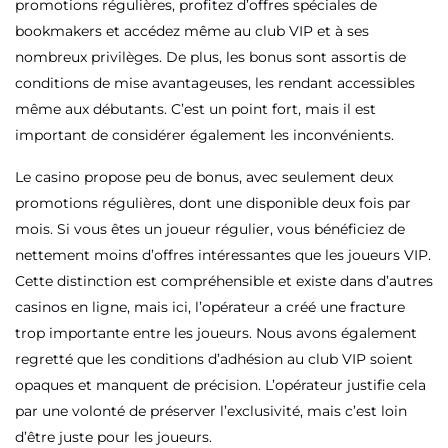
promotions régulières, profitez d’offres spéciales de
bookmakers et accédez même au club VIP et à ses
nombreux privilèges. De plus, les bonus sont assortis de
conditions de mise avantageuses, les rendant accessibles
même aux débutants. C’est un point fort, mais il est
important de considérer également les inconvénients.
Le casino propose peu de bonus, avec seulement deux
promotions régulières, dont une disponible deux fois par
mois. Si vous êtes un joueur régulier, vous bénéficiez de
nettement moins d’offres intéressantes que les joueurs VIP.
Cette distinction est compréhensible et existe dans d’autres
casinos en ligne, mais ici, l’opérateur a créé une fracture
trop importante entre les joueurs. Nous avons également
regretté que les conditions d’adhésion au club VIP soient
opaques et manquent de précision. L’opérateur justifie cela
par une volonté de préserver l’exclusivité, mais c’est loin
d’être juste pour les joueurs.