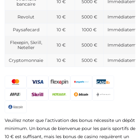
10 €
5000 €
Immédiateme
bancaire
Revolut
10 €
5000 €
Immédiateme
Paysafecard
10 €
1000 €
Immédiateme
Flexepin, Skrill,
10 €
5000 €
Immédiateme
Neteller
Cryptomonnaie
10 €
5000 €
Immédiateme
Veuillez noter que l’activation des bonus nécessite un dépôt
minimum. Un bonus de bienvenue pour les paris sportifs de
10 € est suffisant, mais les bonus de casino requièrent un