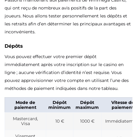
Passons maintenant aux paiements de Winmega Casino,
qui ont reçu de nombreux avis positifs de la part des
joueurs. Nous allons tester personnellement les dépôts et
les retraits afin d’en déterminer les principaux avantages et
inconvénients.
Dépôts
Vous pouvez effectuer votre premier dépôt
immédiatement après votre inscription sur le casino en
ligne ; aucune vérification d’identité n’est requise. Vous
pouvez approvisionner votre compte en utilisant l’une des
méthodes de paiement indiquées dans notre tableau.
Mode de
Dépôt
Dépôt
Vitesse de
paiement
minimum
maximum
paiement
Mastercard,
10 €
1000 €
Immédiateme
Visa
Virement