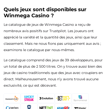
Quels jeux sont disponibles sur
Winmega Casino ?
Le catalogue de jeux de Winmega Casino a reçu de
nombreux avis positifs sur Trustpilot. Les joueurs ont
apprécié la variété et la quantité des jeux, ainsi que leur
classement. Mais ne nous fions pas uniquement aux avis ;
examinons le catalogue par nous-mêmes.
Le catalogue comprend des jeux de 39 développeurs, pour
un total de plus de 2 500 titres. On y trouve aussi bien des
jeux de casino traditionnels que des jeux avec croupiers en
direct. Malheureusement, nous n’y avons trouvé aucune
exclusivité, ce qui est décevant.