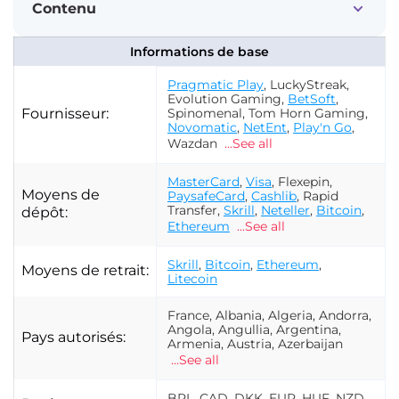
Contenu
Informations de base
Pragmatic Play
, LuckyStreak,
Evolution Gaming,
BetSoft
,
Fournisseur:
Spinomenal, Tom Horn Gaming,
Novomatic
,
NetEnt
,
Play'n Go
,
Wazdan
...See all
MasterCard
,
Visa
, Flexepin,
Moyens de
PaysafeCard
,
Cashlib
, Rapid
Transfer,
Skrill
,
Neteller
,
Bitcoin
,
dépôt:
Ethereum
...See all
Skrill
,
Bitcoin
,
Ethereum
,
Moyens de retrait:
Litecoin
France, Albania, Algeria, Andorra,
Angola, Angullia, Argentina,
Pays autorisés:
Armenia, Austria, Azerbaijan
...See all
BRL, CAD, DKK, EUR, HUF, NZD,