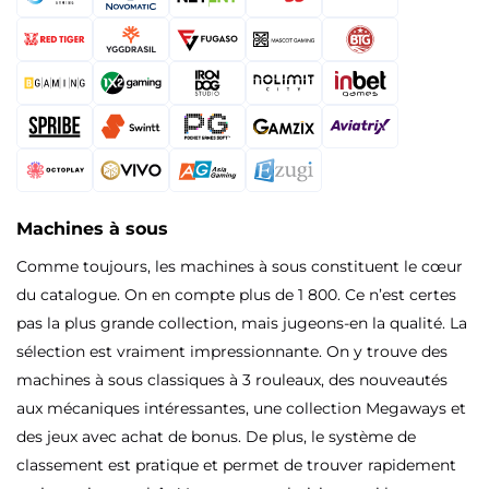
Machines à sous
Comme toujours, les machines à sous constituent le cœur
du catalogue. On en compte plus de 1 800. Ce n’est certes
pas la plus grande collection, mais jugeons-en la qualité. La
sélection est vraiment impressionnante. On y trouve des
machines à sous classiques à 3 rouleaux, des nouveautés
aux mécaniques intéressantes, une collection Megaways et
des jeux avec achat de bonus. De plus, le système de
classement est pratique et permet de trouver rapidement