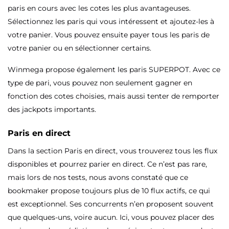
paris en cours avec les cotes les plus avantageuses.
Sélectionnez les paris qui vous intéressent et ajoutez-les à
votre panier. Vous pouvez ensuite payer tous les paris de
votre panier ou en sélectionner certains.
Winmega propose également les paris SUPERPOT. Avec ce
type de pari, vous pouvez non seulement gagner en
fonction des cotes choisies, mais aussi tenter de remporter
des jackpots importants.
Paris en direct
Dans la section Paris en direct, vous trouverez tous les flux
disponibles et pourrez parier en direct. Ce n’est pas rare,
mais lors de nos tests, nous avons constaté que ce
bookmaker propose toujours plus de 10 flux actifs, ce qui
est exceptionnel. Ses concurrents n’en proposent souvent
que quelques-uns, voire aucun. Ici, vous pouvez placer des