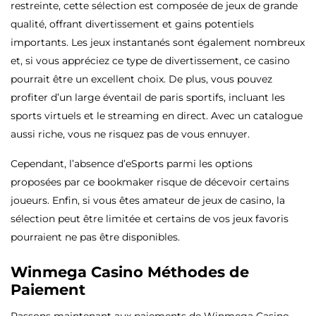
restreinte, cette sélection est composée de jeux de grande
qualité, offrant divertissement et gains potentiels
importants. Les jeux instantanés sont également nombreux
et, si vous appréciez ce type de divertissement, ce casino
pourrait être un excellent choix. De plus, vous pouvez
profiter d’un large éventail de paris sportifs, incluant les
sports virtuels et le streaming en direct. Avec un catalogue
aussi riche, vous ne risquez pas de vous ennuyer.
Cependant, l’absence d’eSports parmi les options
proposées par ce bookmaker risque de décevoir certains
joueurs. Enfin, si vous êtes amateur de jeux de casino, la
sélection peut être limitée et certains de vos jeux favoris
pourraient ne pas être disponibles.
Winmega Casino Méthodes de
Paiement