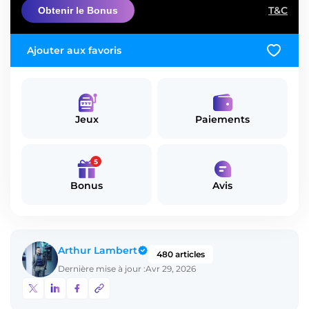
T&C
Obtenir le Bonus
Ajouter aux favoris
Jeux
Paiements
5
Bonus
Avis
Arthur Lambert
480 articles
Dernière mise à jour :
Avr 29, 2026