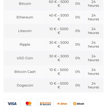
60 € – 5000
24
Bitcoin
0%
€
heures
40 € – 5000
24
Ethereum
0%
€
heures
10 € – 5000
24
Litecoin
0%
€
heures
30 € – 5000
24
Ripple
0%
€
heures
30 € – 5000
24
USD Coin
0%
€
heures
10 € – 5000
24
Bitcoin Cash
0%
€
heures
10 € – 5000
24
Dogecoin
0%
€
heures