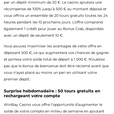
par un dépôt minimum de 20 €. Le casino ajoutera une
récompense de 100% jusqu’à 500 € au montant déposé et
vous offrira un ensemble de 20 tours gratuits toutes les 24
heures pendant les 10 prochains jours. L’offre comprend
également 1 crédit pour jouer au Bonus Crab, disponible
avec un dépôt de seulement 10 €.
Vous pouvez maximiser les avantages de cette offre en
déposant 500 €, ce qui augmentera vos chances de gagner
et portera votre solde total de départ à 1 000 €. N’oubliez
pas que le bonus de bienvenue doit être réclamé avant que
vous n’ayez placé au moins un pari en utilisant votre
premier dépôt.
Surprise hebdomadaire : 50 tours gratuits en
rechargeant votre compte
WinBay Casino vous offre l’opportunité d’augmenter le
solde de votre compte en milieu de semaine en ajoutant