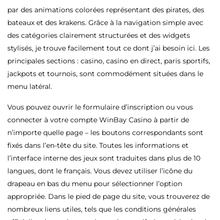
par des animations colorées représentant des pirates, des
bateaux et des krakens. Grâce à la navigation simple avec
des catégories clairement structurées et des widgets
stylisés, je trouve facilement tout ce dont j’ai besoin ici. Les
principales sections : casino, casino en direct, paris sportifs,
jackpots et tournois, sont commodément situées dans le
menu latéral.
Vous pouvez ouvrir le formulaire d’inscription ou vous
connecter à votre compte WinBay Casino à partir de
n’importe quelle page – les boutons correspondants sont
fixés dans l’en-tête du site. Toutes les informations et
l’interface interne des jeux sont traduites dans plus de 10
langues, dont le français. Vous devez utiliser l’icône du
drapeau en bas du menu pour sélectionner l’option
appropriée. Dans le pied de page du site, vous trouverez de
nombreux liens utiles, tels que les conditions générales