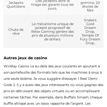
Des jackpots dont le
Jackpots
gomme, 20
tirage est garanti tous les
Quotidiens
étoiles de
jours.
fête
Snake’s
Le mécanisme unique de
Gold
jackpot progressif de
Dream
Chute de
Relax Gaming génère des
Drop,
rêve
prix de plusieurs millions
Temple Of
de dollars.
Fury Dream
Drop.
Autres jeux de casino
WinBay Casino va au-delà des jeux courants en ajoutant à
son portefeuille des formats tels que les machines à sous à
une seule bobine. Je vous suggère d’essayer 1 Reel Demi
Gods 2. Il y a aussi des jeux intéressants où vous gagnez des
prix en détruisant des objets virtuels ou en accomplissant
certaines tâches. Par exemple, dans Buffalo Smash, chaque
buffle attrapé avec un lasso rapporte de l’argent. Les