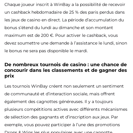
Chaque joueur inscrit à WinBay a la possibilité de recevoir
un cashback hebdomadaire de 25 % des paris perdus dans
les jeux de casino en direct. La période d’accumulation du
bonus s’étend du lundi au dimanche et son montant
maximum est de 200 €. Pour activer le cashback, vous
devez soumettre une demande à l’assistance le lundi, sinon
le bonus ne sera pas disponible le mardi.
De nombreux tournois de casino : une chance de
concourir dans les classements et de gagner des
prix
Les tournois WinBay créent non seulement un sentiment
de communauté et d’interaction sociale, mais offrent
également des cagnottes généreuses. Il y a toujours
plusieurs compétitions actives avec différents mécanismes
de sélection des gagnants et d’inscription aux jeux. Par
exemple, vous pouvez participer à l’une des promotions
Drops & Wins les plus populaires avec une cagnotte