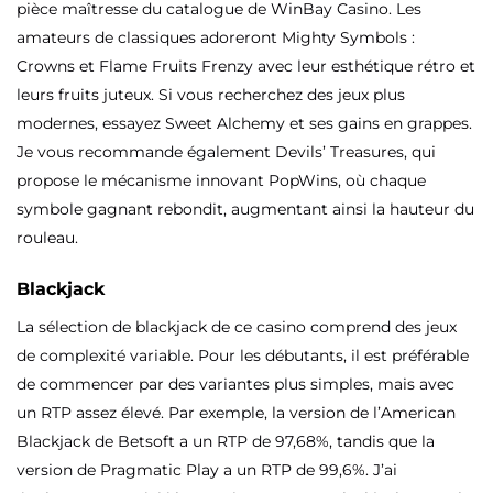
pièce maîtresse du catalogue de WinBay Casino. Les
amateurs de classiques adoreront Mighty Symbols :
Crowns et Flame Fruits Frenzy avec leur esthétique rétro et
leurs fruits juteux. Si vous recherchez des jeux plus
modernes, essayez Sweet Alchemy et ses gains en grappes.
Je vous recommande également Devils’ Treasures, qui
propose le mécanisme innovant PopWins, où chaque
symbole gagnant rebondit, augmentant ainsi la hauteur du
rouleau.
Blackjack
La sélection de blackjack de ce casino comprend des jeux
de complexité variable. Pour les débutants, il est préférable
de commencer par des variantes plus simples, mais avec
un RTP assez élevé. Par exemple, la version de l’American
Blackjack de Betsoft a un RTP de 97,68%, tandis que la
version de Pragmatic Play a un RTP de 99,6%. J’ai