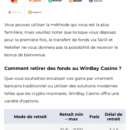
Vous pouvez utiliser la méthode qui vous est la plus
familière, mais veuillez noter que lorsque vous déposez
pour la première fois, le transfert de fonds via Skrill et
Neteller ne vous donnera pas la possibilité de recevoir le
bonus de bienvenue.
Comment retirer des fonds au WinBay Casino ?
Que vous souhaitiez encaisser vos gains par virement
bancaire traditionnel ou utiliser des solutions modernes
telles que les crypto-monnaies, WinBay Casino offre une
variété d’options.
Retrait min
Délai de
Mode de retrait
Frais
– max
retrait
10 € – 3000
3 à 5