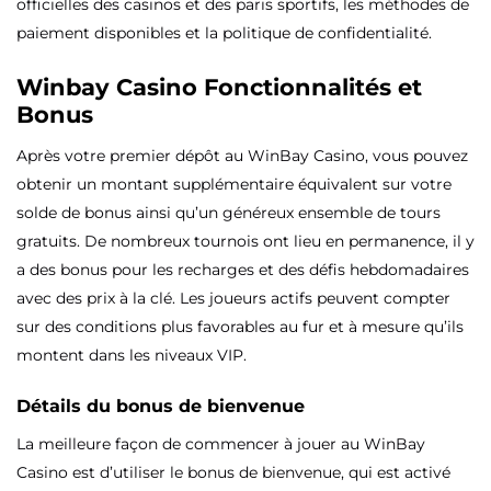
officielles des casinos et des paris sportifs, les méthodes de
paiement disponibles et la politique de confidentialité.
Winbay Casino Fonctionnalités et
Bonus
Après votre premier dépôt au WinBay Casino, vous pouvez
obtenir un montant supplémentaire équivalent sur votre
solde de bonus ainsi qu’un généreux ensemble de tours
gratuits. De nombreux tournois ont lieu en permanence, il y
a des bonus pour les recharges et des défis hebdomadaires
avec des prix à la clé. Les joueurs actifs peuvent compter
sur des conditions plus favorables au fur et à mesure qu’ils
montent dans les niveaux VIP.
Détails du bonus de bienvenue
La meilleure façon de commencer à jouer au WinBay
Casino est d’utiliser le bonus de bienvenue, qui est activé