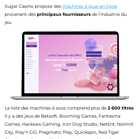
Sugar Casino propose des
machines à sous en ligne
provenant des
principaux fournisseurs
de l’industrie du
jeu.
La liste des machines à sous comprend plus de
2 600 titres
.
Il y a des jeux de Betsoft, Booming Games, Fantasma
Games, Hacksaw Gaming, Iron Dog Studio, NetEnt, Nolimit
City, Play’n GO, Pragmatic Play, Quickspin, Red Tiger