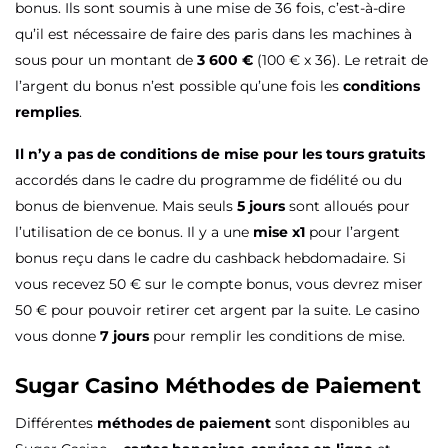
bonus. Ils sont soumis à une mise de 36 fois, c’est-à-dire
qu’il est nécessaire de faire des paris dans les machines à
sous pour un montant de
3 600 €
(100 € x 36). Le retrait de
l’argent du bonus n’est possible qu’une fois les
conditions
remplies
.
Il n’y a pas de conditions de mise pour les tours gratuits
accordés dans le cadre du programme de fidélité ou du
bonus de bienvenue. Mais seuls
5 jours
sont alloués pour
l’utilisation de ce bonus. Il y a une
mise x1
pour l’argent
bonus reçu dans le cadre du cashback hebdomadaire. Si
vous recevez 50 € sur le compte bonus, vous devrez miser
50 € pour pouvoir retirer cet argent par la suite. Le casino
vous donne
7 jours
pour remplir les conditions de mise.
Sugar Casino Méthodes de Paiement
Différentes
méthodes de paiement
sont disponibles au