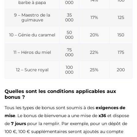
14%
100
barbe à papa
000
9 – Maestro de la
35
17%
125
guimauve
000
50
10 – Génie du caramel
20%
150
000
75
11 – Héros du miel
22%
175
000
100
12 – Sucre royal
25%
200
000
Quelles sont les conditions applicables aux
bonus ?
Tous les types de bonus sont soumis à des
exigences de
mise
. Le bonus de bienvenue a une mise de
x36
et dispose
de
7 jours
pour la remplir. Par exemple, pour un dépôt de
100 €, 100 € supplémentaires seront ajoutés au compte