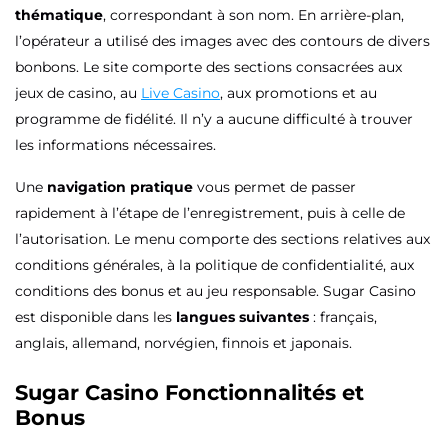
thématique
, correspondant à son nom. En arrière-plan,
l’opérateur a utilisé des images avec des contours de divers
bonbons. Le site comporte des sections consacrées aux
jeux de casino, au
Live Casino
, aux promotions et au
programme de fidélité. Il n’y a aucune difficulté à trouver
les informations nécessaires.
Une
navigation pratique
vous permet de passer
rapidement à l’étape de l’enregistrement, puis à celle de
l’autorisation. Le menu comporte des sections relatives aux
conditions générales, à la politique de confidentialité, aux
conditions des bonus et au jeu responsable. Sugar Casino
est disponible dans les
langues suivantes
: français,
anglais, allemand, norvégien, finnois et japonais.
Sugar Casino Fonctionnalités et
Bonus