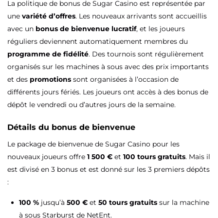
La politique de bonus de Sugar Casino est représentée par
une
variété d’offres
. Les nouveaux arrivants sont accueillis
avec un
bonus de bienvenue lucratif
, et les joueurs
réguliers deviennent automatiquement membres du
programme de fidélité
. Des tournois sont régulièrement
organisés sur les machines à sous avec des prix importants
et des
promotions
sont organisées à l’occasion de
différents jours fériés. Les joueurs ont accès à des bonus de
dépôt le vendredi ou d’autres jours de la semaine.
Détails du bonus de bienvenue
Le package de bienvenue de Sugar Casino pour les
nouveaux joueurs offre
1 500 €
et
100 tours gratuits
. Mais il
est divisé en 3 bonus et est donné sur les 3 premiers dépôts
:
100 %
jusqu’à
500 €
et
50 tours gratuits
sur la machine
à sous Starburst de NetEnt.