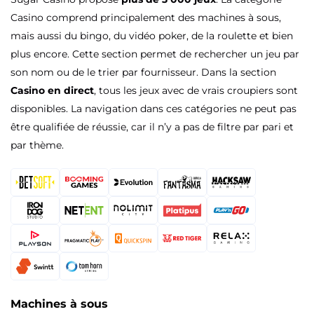
Casino comprend principalement des machines à sous,
mais aussi du bingo, du vidéo poker, de la roulette et bien
plus encore. Cette section permet de rechercher un jeu par
son nom ou de le trier par fournisseur. Dans la section
Casino en direct
, tous les jeux avec de vrais croupiers sont
disponibles. La navigation dans ces catégories ne peut pas
être qualifiée de réussie, car il n’y a pas de filtre par pari et
par thème.
Machines à sous