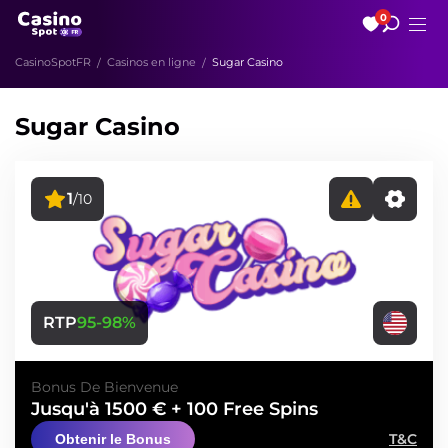
0
MATCH BONUS
REL
CasinoSpotFR
Casinos en ligne
Sugar Casino
1
/10
Virement
Cashlib
Jeton
Bi
Sugar Casino
Bancaire
1
/10
Sugar Casino
S
Jusqu’à 30 000 000 €
J
-
-
Dépôt minimum
Wager
Dé
+0
+0
Non
Obtenir le Bonus
RTP
95-98%
18+. Les Drops de Prix Mega Wheel, remplis de prix quotidiens, venez
Virement
18+
Cashlib
Jeton
Bi
goûter à la douceur de votre chance aujourd’hui. Vivez l’excitation
23
Bonus De Bienvenue
Bancaire
délicieuse de dominer le classement chaque semaine avec les Méga
Jusqu'à 1500 € + 100 Free Spins
Tournois du Vendredi.
T&C
Obtenir le Bonus