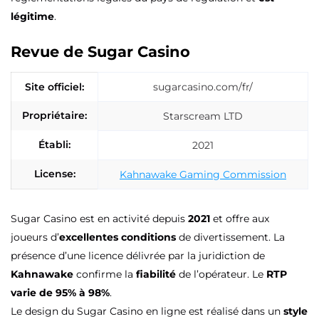
légitime
.
Revue de Sugar Casino
Site officiel:
sugarcasino.com/fr/
Propriétaire:
Starscream LTD
Établi:
2021
License:
Kahnawake Gaming Commission
Sugar Casino est en activité depuis
2021
et offre aux
joueurs d’
excellentes conditions
de divertissement. La
présence d’une licence délivrée par la juridiction de
Kahnawake
confirme la
fiabilité
de l’opérateur. Le
RTP
varie de 95% à 98%
.
Le design du Sugar Casino en ligne est réalisé dans un
style