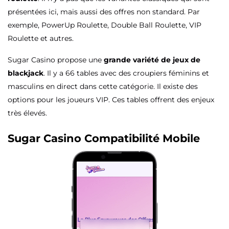
présentées ici, mais aussi des offres non standard. Par
exemple, PowerUp Roulette, Double Ball Roulette, VIP
Roulette et autres.
Sugar Casino propose une
grande variété de jeux de
blackjack
. Il y a 66 tables avec des croupiers féminins et
masculins en direct dans cette catégorie. Il existe des
options pour les joueurs VIP. Ces tables offrent des enjeux
très élevés.
Sugar Casino Compatibilité Mobile