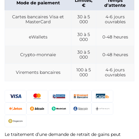
Limites,
Temps
Mode de paiement
€
d’attente
Cartes bancaires Visa et
30 à 5
4-6 jours
MasterCard
000
ouvrables
30 à 5
eWallets
0-48 heures
000
30 à 5
Crypto-monnaie
0-48 heures
000
100 à 5
4-6 jours
Virements bancaires
000
ouvrables
Le traitement d’une demande de retrait de gains peut