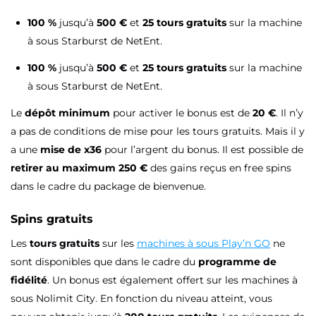
100 %
jusqu’à
500 €
et
25 tours gratuits
sur la machine
à sous Starburst de NetEnt.
100 %
jusqu’à
500 €
et
25 tours gratuits
sur la machine
à sous Starburst de NetEnt.
Le
dépôt minimum
pour activer le bonus est de
20 €
. Il n’y
a pas de conditions de mise pour les tours gratuits. Mais il y
a une
mise de x36
pour l’argent du bonus. Il est possible de
retirer au maximum 250 €
des gains reçus en free spins
dans le cadre du package de bienvenue.
Spins gratuits
Les
tours gratuits
sur les
machines à sous Play’n GO
ne
sont disponibles que dans le cadre du
programme de
fidélité
. Un bonus est également offert sur les machines à
sous Nolimit City. En fonction du niveau atteint, vous