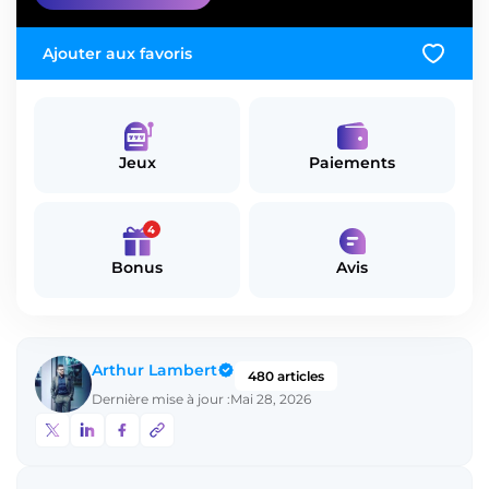
Ajouter aux favoris
Jeux
Paiements
4
Bonus
Avis
Arthur Lambert
480 articles
Dernière mise à jour :
Mai 28, 2026