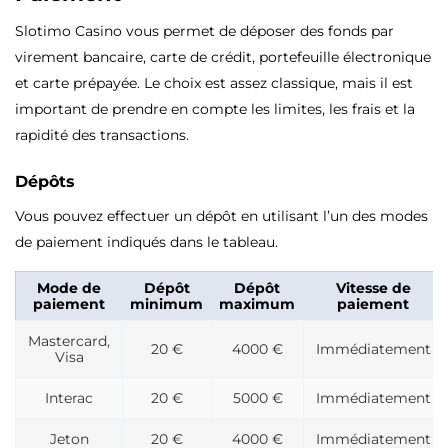
Slotimo Casino vous permet de déposer des fonds par
virement bancaire, carte de crédit, portefeuille électronique
et carte prépayée. Le choix est assez classique, mais il est
important de prendre en compte les limites, les frais et la
rapidité des transactions.
Dépôts
Vous pouvez effectuer un dépôt en utilisant l’un des modes
de paiement indiqués dans le tableau.
Mode de
Dépôt
Dépôt
Vitesse de
paiement
minimum
maximum
paiement
Mastercard,
20 €
4000 €
Immédiatement
Visa
Interac
20 €
5000 €
Immédiatement
Jeton
20 €
4000 €
Immédiatement