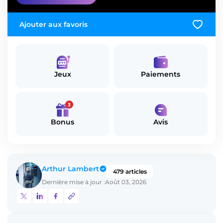
Ajouter aux favoris
Jeux
Paiements
3
Bonus
Avis
Arthur Lambert
479 articles
Dernière mise à jour :
Août 03, 2026