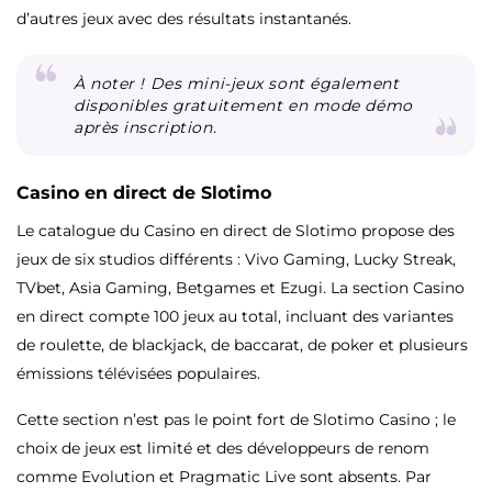
d’autres jeux avec des résultats instantanés.
À noter ! Des mini-jeux sont également
disponibles gratuitement en mode démo
après inscription.
Casino en direct de Slotimo
Le catalogue du Casino en direct de Slotimo propose des
jeux de six studios différents : Vivo Gaming, Lucky Streak,
TVbet, Asia Gaming, Betgames et Ezugi. La section Casino
en direct compte 100 jeux au total, incluant des variantes
de roulette, de blackjack, de baccarat, de poker et plusieurs
émissions télévisées populaires.
Cette section n’est pas le point fort de Slotimo Casino ; le
choix de jeux est limité et des développeurs de renom
comme Evolution et Pragmatic Live sont absents. Par