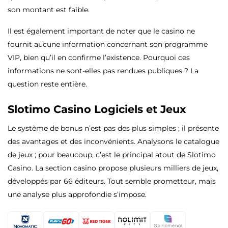
son montant est faible.
Il est également important de noter que le casino ne
fournit aucune information concernant son programme
VIP, bien qu’il en confirme l’existence. Pourquoi ces
informations ne sont-elles pas rendues publiques ? La
question reste entière.
Slotimo Casino Logiciels et Jeux
Le système de bonus n’est pas des plus simples ; il présente
des avantages et des inconvénients. Analysons le catalogue
de jeux ; pour beaucoup, c’est le principal atout de Slotimo
Casino. La section casino propose plusieurs milliers de jeux,
développés par 66 éditeurs. Tout semble prometteur, mais
une analyse plus approfondie s’impose.