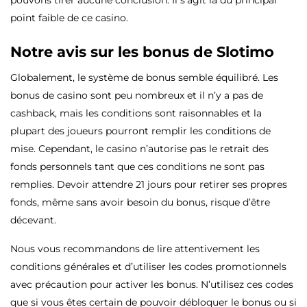
pouvons tirer aucune conclusion. Il s’agit là du principal
point faible de ce casino.
Notre avis sur les bonus de Slotimo
Globalement, le système de bonus semble équilibré. Les
bonus de casino sont peu nombreux et il n’y a pas de
cashback, mais les conditions sont raisonnables et la
plupart des joueurs pourront remplir les conditions de
mise. Cependant, le casino n’autorise pas le retrait des
fonds personnels tant que ces conditions ne sont pas
remplies. Devoir attendre 21 jours pour retirer ses propres
fonds, même sans avoir besoin du bonus, risque d’être
décevant.
Nous vous recommandons de lire attentivement les
conditions générales et d’utiliser les codes promotionnels
avec précaution pour activer les bonus. N’utilisez ces codes
que si vous êtes certain de pouvoir débloquer le bonus ou si