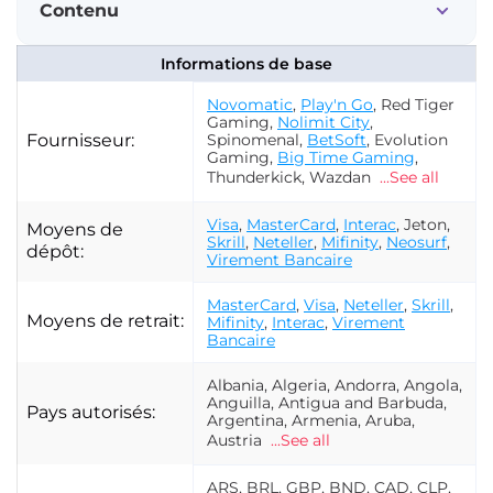
Contenu
Informations de base
Novomatic
,
Play'n Go
, Red Tiger
Gaming,
Nolimit City
,
Fournisseur:
Spinomenal,
BetSoft
, Evolution
Gaming,
Big Time Gaming
,
Thunderkick, Wazdan
...See all
Visa
,
MasterCard
,
Interac
, Jeton,
Moyens de
Skrill
,
Neteller
,
Mifinity
,
Neosurf
,
dépôt:
Virement Bancaire
MasterCard
,
Visa
,
Neteller
,
Skrill
,
Moyens de retrait:
Mifinity
,
Interac
,
Virement
Bancaire
Albania, Algeria, Andorra, Angola,
Anguilla, Antigua and Barbuda,
Pays autorisés:
Argentina, Armenia, Aruba,
Austria
...See all
ARS, BRL, GBP, BND, CAD, CLP,