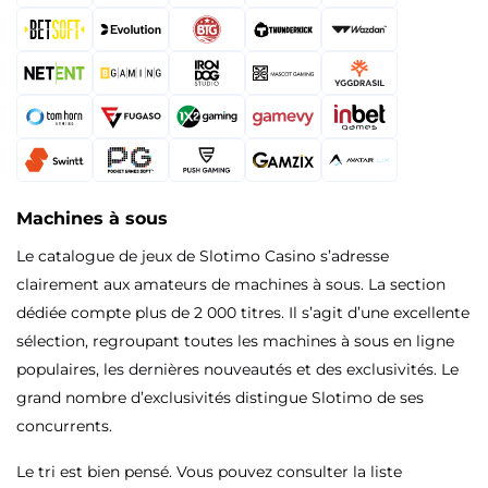
Machines à sous
Le catalogue de jeux de Slotimo Casino s’adresse
clairement aux amateurs de machines à sous. La section
dédiée compte plus de 2 000 titres. Il s’agit d’une excellente
sélection, regroupant toutes les machines à sous en ligne
populaires, les dernières nouveautés et des exclusivités. Le
grand nombre d’exclusivités distingue Slotimo de ses
concurrents.
Le tri est bien pensé. Vous pouvez consulter la liste