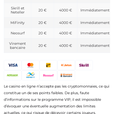
Skrill et
20 €
4000 €
Immédiatement
Neteller
MiFinity
20 €
4000 €
Immédiatement
Neosurf
20 €
4000 €
Immédiatement
Virement
20 €
4000 €
Immédiatement
bancaire
Le casino en ligne n’accepte pas les cryptomonnaies, ce qui
constitue un de ses points faibles. De plus, faute
d’informations sur le programme VIP, il est impossible
d’évoquer une éventuelle augmentation des limites
actuelles, ce qui risque de décevoir certains joueurs,