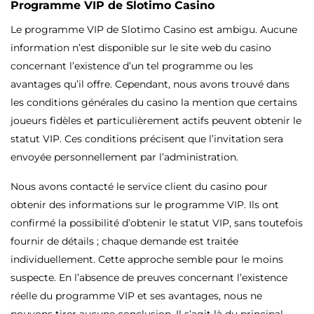
Programme VIP de Slotimo Casino
Le programme VIP de Slotimo Casino est ambigu. Aucune
information n’est disponible sur le site web du casino
concernant l’existence d’un tel programme ou les
avantages qu’il offre. Cependant, nous avons trouvé dans
les conditions générales du casino la mention que certains
joueurs fidèles et particulièrement actifs peuvent obtenir le
statut VIP. Ces conditions précisent que l’invitation sera
envoyée personnellement par l’administration.
Nous avons contacté le service client du casino pour
obtenir des informations sur le programme VIP. Ils ont
confirmé la possibilité d’obtenir le statut VIP, sans toutefois
fournir de détails ; chaque demande est traitée
individuellement. Cette approche semble pour le moins
suspecte. En l’absence de preuves concernant l’existence
réelle du programme VIP et ses avantages, nous ne