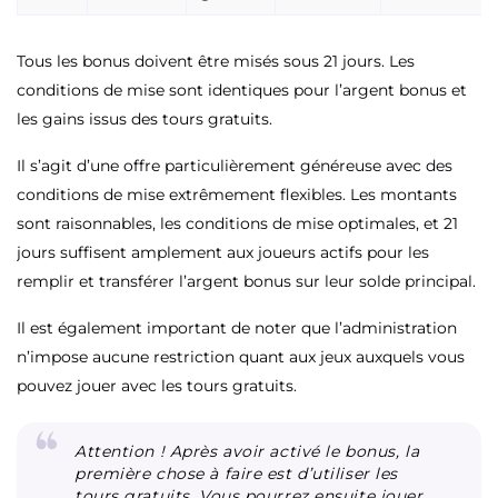
Tous les bonus doivent être misés sous 21 jours. Les
conditions de mise sont identiques pour l’argent bonus et
les gains issus des tours gratuits.
Il s’agit d’une offre particulièrement généreuse avec des
conditions de mise extrêmement flexibles. Les montants
sont raisonnables, les conditions de mise optimales, et 21
jours suffisent amplement aux joueurs actifs pour les
remplir et transférer l’argent bonus sur leur solde principal.
Il est également important de noter que l’administration
n’impose aucune restriction quant aux jeux auxquels vous
pouvez jouer avec les tours gratuits.
Attention ! Après avoir activé le bonus, la
première chose à faire est d’utiliser les
tours gratuits. Vous pourrez ensuite jouer