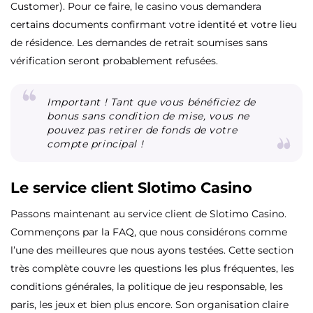
Customer). Pour ce faire, le casino vous demandera
certains documents confirmant votre identité et votre lieu
de résidence. Les demandes de retrait soumises sans
vérification seront probablement refusées.
Important ! Tant que vous bénéficiez de
bonus sans condition de mise, vous ne
pouvez pas retirer de fonds de votre
compte principal !
Le service client Slotimo Casino
Passons maintenant au service client de Slotimo Casino.
Commençons par la FAQ, que nous considérons comme
l’une des meilleures que nous ayons testées. Cette section
très complète couvre les questions les plus fréquentes, les
conditions générales, la politique de jeu responsable, les
paris, les jeux et bien plus encore. Son organisation claire