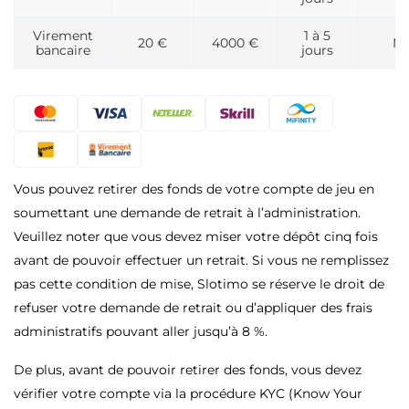
Virement
1 à 5
20 €
4000 €
N
bancaire
jours
Vous pouvez retirer des fonds de votre compte de jeu en
soumettant une demande de retrait à l’administration.
Veuillez noter que vous devez miser votre dépôt cinq fois
avant de pouvoir effectuer un retrait. Si vous ne remplissez
pas cette condition de mise, Slotimo se réserve le droit de
refuser votre demande de retrait ou d’appliquer des frais
administratifs pouvant aller jusqu’à 8 %.
De plus, avant de pouvoir retirer des fonds, vous devez
vérifier votre compte via la procédure KYC (Know Your