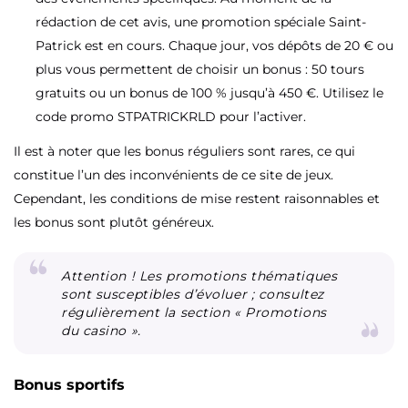
rédaction de cet avis, une promotion spéciale Saint-
Patrick est en cours. Chaque jour, vos dépôts de 20 € ou
plus vous permettent de choisir un bonus : 50 tours
gratuits ou un bonus de 100 % jusqu’à 450 €. Utilisez le
code promo STPATRICKRLD pour l’activer.
Il est à noter que les bonus réguliers sont rares, ce qui
constitue l’un des inconvénients de ce site de jeux.
Cependant, les conditions de mise restent raisonnables et
les bonus sont plutôt généreux.
Attention ! Les promotions thématiques
sont susceptibles d’évoluer ; consultez
régulièrement la section « Promotions
du casino ».
Bonus sportifs