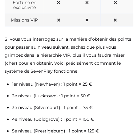
Fortune en
❌
❌
❌
exclusivité
Missions VIP
❌
❌
❌
Si vous vous interrogez sur la manière d’obtenir des points
pour passer au niveau suivant, sachez que plus vous
grimpez dans la hiérarchie VIP, plus il vous faudra miser
(cher) pour en obtenir. Voici précisément comment le
système de SevenPlay fonctionne :
1er niveau (Newhaven) : 1 point = 25 €
2e niveau (Lucktown) : 1 point = 50 €
3e niveau (Silvercourt) : 1 point = 75 €
4e niveau (Goldgrove) : 1 point = 100 €
5e niveau (Prestigeburg) : 1 point = 125 €