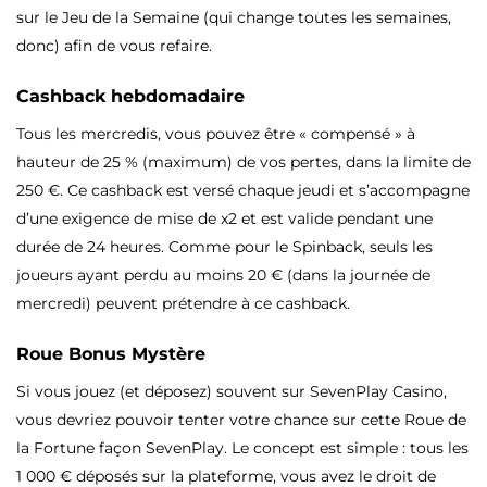
sur le Jeu de la Semaine (qui change toutes les semaines,
donc) afin de vous refaire.
Cashback hebdomadaire
Tous les mercredis, vous pouvez être « compensé » à
hauteur de 25 % (maximum) de vos pertes, dans la limite de
250 €. Ce cashback est versé chaque jeudi et s’accompagne
d’une exigence de mise de x2 et est valide pendant une
durée de 24 heures. Comme pour le Spinback, seuls les
joueurs ayant perdu au moins 20 € (dans la journée de
mercredi) peuvent prétendre à ce cashback.
Roue Bonus Mystère
Si vous jouez (et déposez) souvent sur SevenPlay Casino,
vous devriez pouvoir tenter votre chance sur cette Roue de
la Fortune façon SevenPlay. Le concept est simple : tous les
1 000 € déposés sur la plateforme, vous avez le droit de