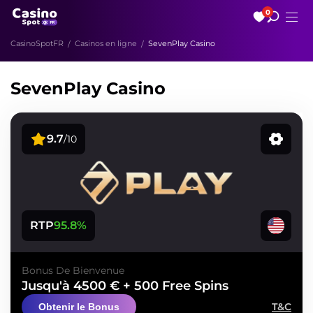
0
FREE SPINS
CAS
CasinoSpotFR
Casinos en ligne
SevenPlay Casino
9.7
/10
Apple Pay
Google Pay
Rapid Transfer
Sk
SevenPlay Casino
9.7
/10
SevenPlay Casino
S
10 FS
2
20 €
5x
Dépôt minimum
Wager
Dé
+0
+0
Non
Obtenir le Bonus
RTP
95.8%
18+. Utilisez vos free spins dans les 24 heures avec une conditions de mise
18+
de seulement x5 sur les gains.
jeu
Bonus De Bienvenue
€2
Jusqu'à 4500 € + 500 Free Spins
T&C
Obtenir le Bonus