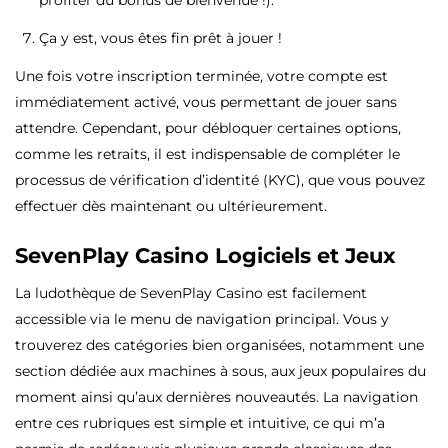
Ça y est, vous êtes fin prêt à jouer !
Une fois votre inscription terminée, votre compte est
immédiatement activé, vous permettant de jouer sans
attendre. Cependant, pour débloquer certaines options,
comme les retraits, il est indispensable de compléter le
processus de vérification d’identité (KYC), que vous pouvez
effectuer dès maintenant ou ultérieurement.
SevenPlay Casino Logiciels et Jeux
La ludothèque de SevenPlay Casino est facilement
accessible via le menu de navigation principal. Vous y
trouverez des catégories bien organisées, notamment une
section dédiée aux machines à sous, aux jeux populaires du
moment ainsi qu’aux dernières nouveautés. La navigation
entre ces rubriques est simple et intuitive, ce qui m’a