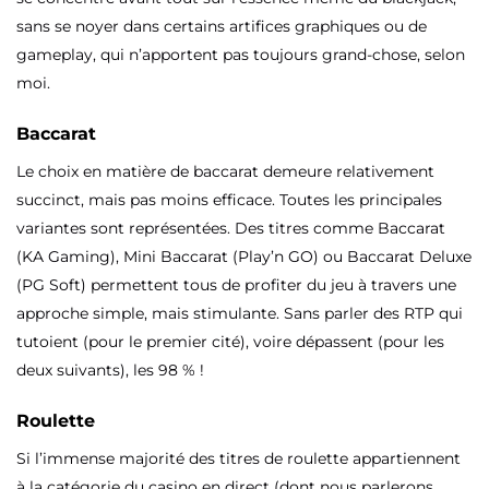
sans se noyer dans certains artifices graphiques ou de
gameplay, qui n’apportent pas toujours grand-chose, selon
moi.
Baccarat
Le choix en matière de baccarat demeure relativement
succinct, mais pas moins efficace. Toutes les principales
variantes sont représentées. Des titres comme Baccarat
(KA Gaming), Mini Baccarat (Play’n GO) ou Baccarat Deluxe
(PG Soft) permettent tous de profiter du jeu à travers une
approche simple, mais stimulante. Sans parler des RTP qui
tutoient (pour le premier cité), voire dépassent (pour les
deux suivants), les 98 % !
Roulette
Si l’immense majorité des titres de roulette appartiennent
à la catégorie du casino en direct (dont nous parlerons