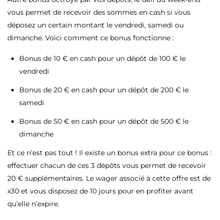
vous permet de recevoir des sommes en cash si vous
déposez un certain montant le vendredi, samedi ou
dimanche. Voici comment ce bonus fonctionne :
Bonus de 10 € en cash pour un dépôt de 100 € le
vendredi
Bonus de 20 € en cash pour un dépôt de 200 € le
samedi
Bonus de 50 € en cash pour un dépôt de 500 € le
dimanche
Et ce n’est pas tout ! Il existe un bonus extra pour ce bonus :
effectuer chacun de ces 3 dépôts vous permet de recevoir
20 € supplémentaires. Le wager associé à cette offre est de
x30 et vous disposez de 10 jours pour en profiter avant
qu’elle n’expire.