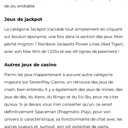
de jeu endiablé.
Jeux de jackpot
La catégorie Jackpot s’accède tout simplement en cliquant
sur bouton éponyme, une fois dans la section des jeux. Mon
péché mignon ? Rainbow Jackpots Power Lines (Red Tiger),
avec son Max Win de 1 225x et ses 49 lignes de paiement !
Autres jeux de casino
Parmi les jeux n’appartenant à aucune autre catégorie
majeure sur SevenPlay Casino, on retrouve des jeux de
crash, bien entendu. Il y a également des jeux de mines, des
jeux de dés, du Keno, du Bingo et du Sic Bo, pour ne citer
qu’eux. Si je devais vous n’en conseiller qu’un, ce serait
définitivement Spaceman (Pragmatic Play), pour son
univers si caractéristique, sa fonctionnalité de chat avec les
autres joueurs et, surtout, son joli potentiel de gains.