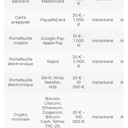
bancaire
Mastercard
€
20 € –
Carte
PaysafeCard
1 000
Instantané
Auc
prépayée
€
10 € –
Portefeuille
Google Pay,
1 000
Instantané
Auc
mobile
Apple Pay
€
20 € –
Portefeuille
Rapid
5 000
Instantané
Auc
électronique
€
Skrill, Wise,
20 € –
Portefeuille
Neteller,
10
Instantané
Auc
électronique
N26
000 €
Bitcoin,
Litecoin,
Ethereum,
Dogecoin,
20 € –
Crypto
Bitcoin
100
Instantané
Auc
monnaie
Cash, Tether
000 €
TRC-20,