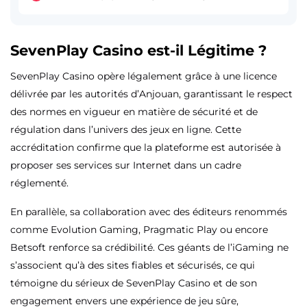
SevenPlay Casino est-il Légitime ?
SevenPlay Casino opère légalement grâce à une licence
délivrée par les autorités d’Anjouan, garantissant le respect
des normes en vigueur en matière de sécurité et de
régulation dans l’univers des jeux en ligne. Cette
accréditation confirme que la plateforme est autorisée à
proposer ses services sur Internet dans un cadre
réglementé.
En parallèle, sa collaboration avec des éditeurs renommés
comme Evolution Gaming, Pragmatic Play ou encore
Betsoft renforce sa crédibilité. Ces géants de l’iGaming ne
s’associent qu’à des sites fiables et sécurisés, ce qui
témoigne du sérieux de SevenPlay Casino et de son
engagement envers une expérience de jeu sûre,