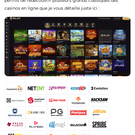
permis de redécouvrir plusieurs grands classiques des
casinos en ligne que je vous détaille juste ici :