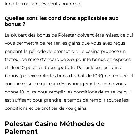
long terme sont évidents pour moi.
Quelles sont les conditions applicables aux
bonus ?
La plupart des bonus de Polestar doivent être misés, ce qui
vous permettra de retirer les gains que vous avez reçus
pendant la période de promotion. Le casino propose un
facteur de mise standard de x35 pour le bonus en espèces
et de x40 pour les tours gratuits. Par ailleurs, certains
bonus (par exemple, les bons d’achat de 10 €) ne requièrent
aucune mise, ce qui est très avantageux. Le casino vous
donne 10 jours pour remplir les conditions de mise, ce qui
est suffisant pour prendre le temps de remplir toutes les
conditions et de profiter de vos gains.
Polestar Casino Méthodes de
Paiement