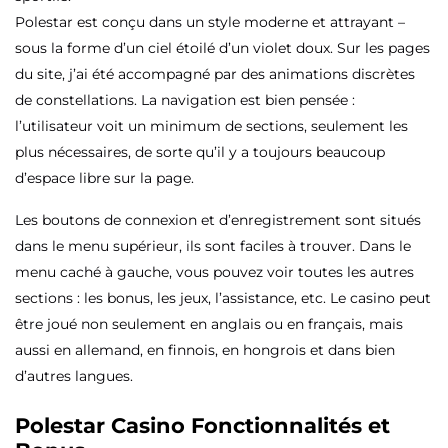
Polestar est conçu dans un style moderne et attrayant –
sous la forme d’un ciel étoilé d’un violet doux. Sur les pages
du site, j’ai été accompagné par des animations discrètes
de constellations. La navigation est bien pensée :
l’utilisateur voit un minimum de sections, seulement les
plus nécessaires, de sorte qu’il y a toujours beaucoup
d’espace libre sur la page.
Les boutons de connexion et d’enregistrement sont situés
dans le menu supérieur, ils sont faciles à trouver. Dans le
menu caché à gauche, vous pouvez voir toutes les autres
sections : les bonus, les jeux, l’assistance, etc. Le casino peut
être joué non seulement en anglais ou en français, mais
aussi en allemand, en finnois, en hongrois et dans bien
d’autres langues.
Polestar Casino Fonctionnalités et