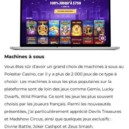
Machines à sous
Vous êtes sûr d’avoir un grand choix de machines à sous au
Polestar Casino, car il y a plus de 2 000 jeux de ce type à
choisir. Les machines à sous les plus populaires sur la
plateforme sont de loin des jeux comme Gemix, Lucky
Dwarfs, Wild Piranha. Ce sont les jeux les plus souvent
choisis par les joueurs français. Parmi les nouveautés
présentées, j’ai particulièrement apprécié Devils Treasures
et Madshow Circus, ainsi que quelques jeux exclusifs :
Divine Battle, Joker Cashpot et Zeus Smash.