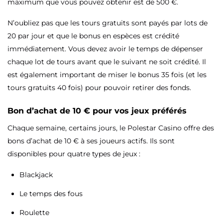
maximum que vous pouvez obtenir est de 500 €.
N’oubliez pas que les tours gratuits sont payés par lots de
20 par jour et que le bonus en espèces est crédité
immédiatement. Vous devez avoir le temps de dépenser
chaque lot de tours avant que le suivant ne soit crédité. Il
est également important de miser le bonus 35 fois (et les
tours gratuits 40 fois) pour pouvoir retirer des fonds.
Bon d’achat de 10 € pour vos jeux préférés
Chaque semaine, certains jours, le Polestar Casino offre des
bons d’achat de 10 € à ses joueurs actifs. Ils sont
disponibles pour quatre types de jeux :
Blackjack
Le temps des fous
Roulette