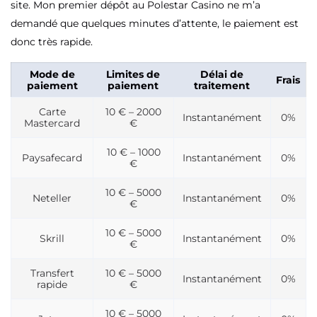
site. Mon premier dépôt au Polestar Casino ne m’a
demandé que quelques minutes d’attente, le paiement est
donc très rapide.
Mode de
Limites de
Délai de
Frais
paiement
paiement
traitement
Carte
10 € – 2000
Instantanément
0%
Mastercard
€
10 € – 1000
Paysafecard
Instantanément
0%
€
10 € – 5000
Neteller
Instantanément
0%
€
10 € – 5000
Skrill
Instantanément
0%
€
Transfert
10 € – 5000
Instantanément
0%
rapide
€
10 € – 5000