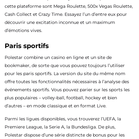
cette plateforme sont Mega Roulette, 500x Vegas Roulette,
Cash Collect et Crazy Time. Essayez l’un d’entre eux pour
découvrir une excitation inconnue et un maximum
d’émotions vives.
Paris sportifs
Polestar combine un casino en ligne et un site de
bookmaker, de sorte que vous pouvez toujours l’utiliser
pour les paris sportifs. La version du site du même nom
offre toutes les fonctionnalités nécessaires à l’analyse des
événements sportifs. Vous pouvez parier sur les sports les
plus populaires – volley-ball, football, hockey et bien
d’autres – en mode classique et en format Live.
Parmi les ligues disponibles, vous trouverez l’UEFA, la
Premiere League, la Serie A, la Bundesliga. De plus,
Polestar dispose d’une série distincte de bonus pour les