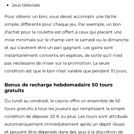
Jeux télévisés
Pour obtenir un bon, vous devez accomplir une tâche
simple, différente pour chaque jeu. Par exemple, un bon
d’achat pour la roulette est offert à ceux qui placent une
mise minimale sur le champ vert le samedi ou le dimanche
et qui s’avèrent être un pari gagnant. Les gains sont
instantanément convertis en espèces, de sorte qu’il n’est
pas nécessaire de miser sur la promotion. La seule
condition est que le bon n’est valable que pendant 10 jours.
Bonus de recharge hebdomadaire 50 tours
gratuits
Du lundi au vendredi, le casino offre un ensemble de 50
tours gratuits à tous les joueurs qui remplissent la simple
condition de déposer 20 € ou plus. Les tours sont attribués
automatiquement immédiatement après un dépôt réussi
et peuvent être dépensés dans des jeux à la discrétion de