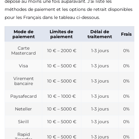
déposé au moins une fois auparavant. J’ai listé les
méthodes de paiement et les options de retrait disponibles
pour les Français dans le tableau ci-dessous.
Mode de
Limites de
Délai de
Frais
paiement
paiement
traitement
Carte
10 € – 2000 €
1-3 jours
0%
Mastercard
Visa
10 € – 5000 €
1-3 jours
0%
Virement
10 € – 5000 €
1-3 jours
0%
bancaire
Paysafecard
10 € – 1000 €
1-3 jours
0%
Neteller
10 € – 5000 €
1-3 jours
0%
Skrill
10 € – 5000 €
1-3 jours
0%
Rapid
10 € – 5000 €
1-3 jours
0%