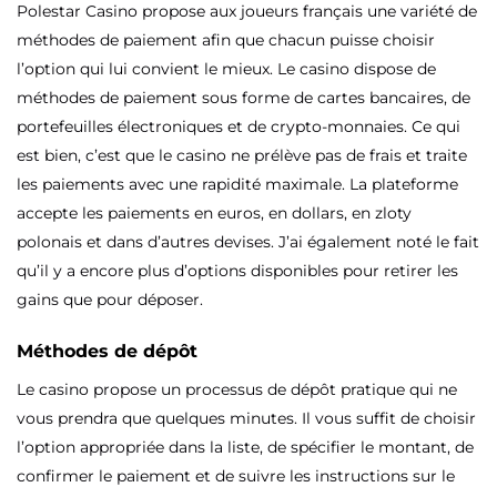
Polestar Casino propose aux joueurs français une variété de
méthodes de paiement afin que chacun puisse choisir
l’option qui lui convient le mieux. Le casino dispose de
méthodes de paiement sous forme de cartes bancaires, de
portefeuilles électroniques et de crypto-monnaies. Ce qui
est bien, c’est que le casino ne prélève pas de frais et traite
les paiements avec une rapidité maximale. La plateforme
accepte les paiements en euros, en dollars, en zloty
polonais et dans d’autres devises. J’ai également noté le fait
qu’il y a encore plus d’options disponibles pour retirer les
gains que pour déposer.
Méthodes de dépôt
Le casino propose un processus de dépôt pratique qui ne
vous prendra que quelques minutes. Il vous suffit de choisir
l’option appropriée dans la liste, de spécifier le montant, de
confirmer le paiement et de suivre les instructions sur le