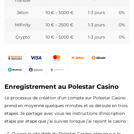
Transfer
Jeton
10 € – 5000 €
1-3 jours
0%
Mifinity
10 € – 2500 €
1-3 jours
0%
Crypto
10 € – 5000 €
1-3 jours
0%
Enregistrement au Polestar Casino
Le processus de création d’un compte sur Polestar Casino
prend en moyenne quelques minutes et se déroule en trois
étapes. Je partage avec vous les instructions d’inscription
étape par étape que j’ai suivies lorsque j’ai rejoint le casino :
Ouvrez le site Web du Polestar Casino, cliquez sur le