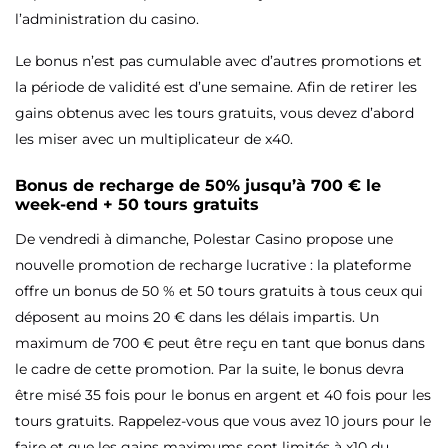
l’administration du casino.
Le bonus n’est pas cumulable avec d’autres promotions et
la période de validité est d’une semaine. Afin de retirer les
gains obtenus avec les tours gratuits, vous devez d’abord
les miser avec un multiplicateur de x40.
Bonus de recharge de 50% jusqu’à 700 € le
week-end + 50 tours gratuits
De vendredi à dimanche, Polestar Casino propose une
nouvelle promotion de recharge lucrative : la plateforme
offre un bonus de 50 % et 50 tours gratuits à tous ceux qui
déposent au moins 20 € dans les délais impartis. Un
maximum de 700 € peut être reçu en tant que bonus dans
le cadre de cette promotion. Par la suite, le bonus devra
être misé 35 fois pour le bonus en argent et 40 fois pour les
tours gratuits. Rappelez-vous que vous avez 10 jours pour le
faire et que les gains maximums sont limités à x10 du