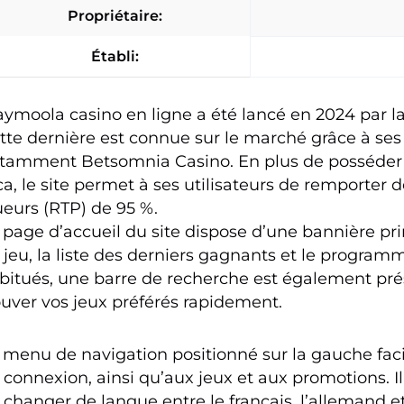
Propriétaire:
Établi:
aymoola casino en ligne a été lancé en 2024 par
tte dernière est connue sur le marché grâce à se
tamment Betsomnia Casino. En plus de posséder une
ca, le site permet à ses utilisateurs de remporter 
ueurs (RTP) de 95 %.
 page d’accueil du site dispose d’une bannière pr
 jeu, la liste des derniers gagnants et le program
bitués, une barre de recherche est également pré
ouver vos jeux préférés rapidement.
 menu de navigation positionné sur la gauche facili
 connexion, ainsi qu’aux jeux et aux promotions. Il
 changer de langue entre le français, l’allemand et