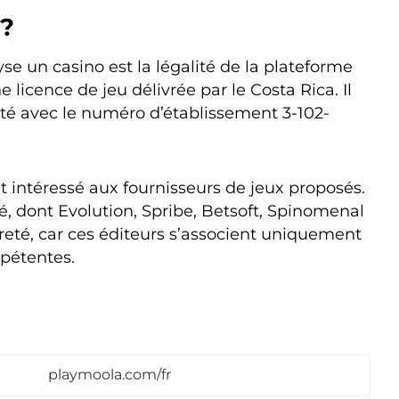
 ?
yse un casino est la légalité de la plateforme
licence de jeu délivrée par le Costa Rica. Il
torité avec le numéro d’établissement 3-102-
 intéressé aux fournisseurs de jeux proposés.
é, dont Evolution, Spribe, Betsoft, Spinomenal
eté, car ces éditeurs s’associent uniquement
pétentes.
playmoola.com/fr