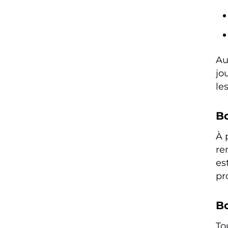
Au
jo
le
B
À 
re
es
pr
B
To