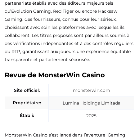
partenariats établis avec des éditeurs majeurs tels
qu’Evolution Gaming, Red Tiger ou encore Hacksaw
Gaming. Ces fournisseurs, connus pour leur sérieux,
choisissent avec soin les plateformes avec lesquelles ils
collaborent. Les titres proposés sont par ailleurs soumis à
des vérifications indépendantes et à des contrôles réguliers
du RTP, garantissant aux joueurs une expérience équitable,
transparente et parfaitement sécurisée.
Revue de MonsterWin Casino
Site officiel:
monsterwin.com
Propriétaire:
Lumina Holdings Limitada
Établi:
2025
MonsterWin Casino s’est lancé dans l’aventure iGaming