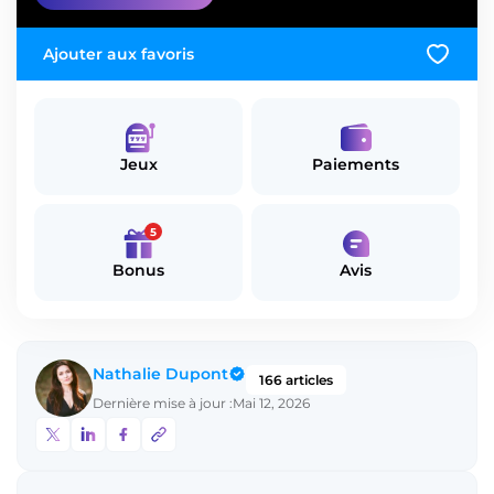
Ajouter aux favoris
Jeux
Paiements
5
Bonus
Avis
Nathalie Dupont
166 articles
Dernière mise à jour :
Mai 12, 2026