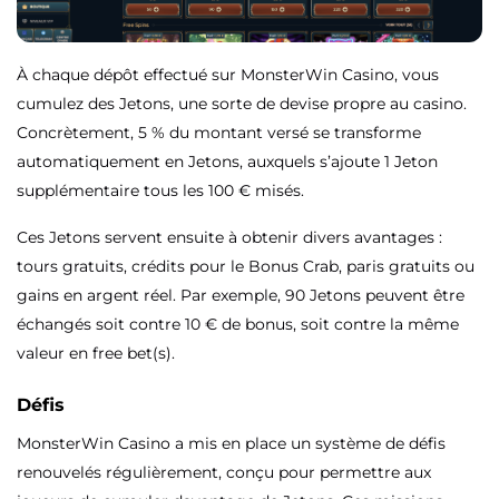
À chaque dépôt effectué sur MonsterWin Casino, vous
cumulez des Jetons, une sorte de devise propre au casino.
Concrètement, 5 % du montant versé se transforme
automatiquement en Jetons, auxquels s’ajoute 1 Jeton
supplémentaire tous les 100 € misés.
Ces Jetons servent ensuite à obtenir divers avantages :
tours gratuits, crédits pour le Bonus Crab, paris gratuits ou
gains en argent réel. Par exemple, 90 Jetons peuvent être
échangés soit contre 10 € de bonus, soit contre la même
valeur en free bet(s).
Défis
MonsterWin Casino a mis en place un système de défis
renouvelés régulièrement, conçu pour permettre aux