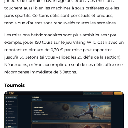
joueurs de cumuler davantage de Jetons. Ces missions
touchent aussi bien les machines à sous préférées que les
paris sportifs. Certains défis sont ponctuels et uniques,
tandis que d’autres sont renouvelés toutes les semaines.
Les missions hebdomadaires sont plus ambitieuses : par
exemple, jouer 150 tours sur le jeu Viking Wild Cash avec un
montant minimum de 0,30 € par mise peut rapporter
jusqu’à 50 Jetons (si vous validez les 20 défis de la section).
Néanmoins, même accomplir un seul de ces défis offre une
récompense immédiate de 3 Jetons.
Tournois