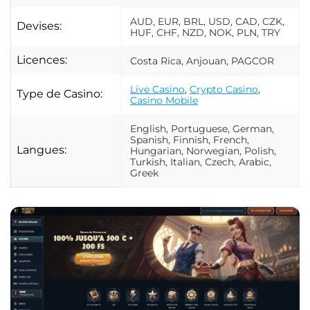
AUD, EUR, BRL, USD, CAD, CZK,
Devises:
HUF, CHF, NZD, NOK, PLN, TRY
Licences:
Costa Rica, Anjouan, PAGCOR
Live Casino
,
Crypto Casino
,
Type de Casino:
Casino Mobile
English, Portuguese, German,
Spanish, Finnish, French,
Langues:
Hungarian, Norwegian, Polish,
Turkish, Italian, Czech, Arabic,
Greek