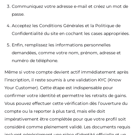
Communiquez votre adresse e-mail et créez un mot de
passe.
Acceptez les Conditions Générales et la Politique de
Confidentialité du site en cochant les cases appropriées.
Enfin, remplissez les informations personnelles
demandées, comme votre nom, prénom, adresse et
numéro de téléphone.
Même si votre compte devient actif immédiatement après
l’inscription, il reste soumis à une validation KYC (Know
Your Customer). Cette étape est indispensable pour
confirmer votre identité et permettre les retraits de gains.
Vous pouvez effectuer cette vérification dès l’ouverture du
compte ou la reporter à plus tard, mais elle doit
impérativement être complétée pour que votre profil soit
considéré comme pleinement validé. Les documents requis
incluent généralement une pièce d’identité officielle et un