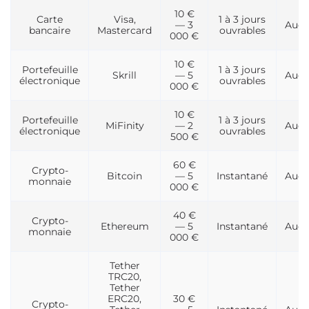
10 €
Carte
Visa,
1 à 3 jours
— 3
Auc
bancaire
Mastercard
ouvrables
000 €
10 €
Portefeuille
1 à 3 jours
Skrill
— 5
Auc
électronique
ouvrables
000 €
10 €
Portefeuille
1 à 3 jours
MiFinity
— 2
Auc
électronique
ouvrables
500 €
60 €
Crypto-
Bitcoin
— 5
Instantané
Auc
monnaie
000 €
40 €
Crypto-
Ethereum
— 5
Instantané
Auc
monnaie
000 €
Tether
TRC20,
Tether
ERC20,
30 €
Crypto-