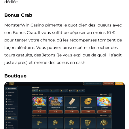
dédiée.
Bonus Crab
MonsterWin Casino pimente le quotidien des joueurs avec
son Bonus Crab. Il vous suffit de déposer au moins 10 €
pour tenter votre chance, où les récompenses tombent de
façon aléatoire. Vous pouvez ainsi espérer décrocher des
tours gratuits, des Jetons (je vous explique de quoi il s’agit
juste après) et même des bonus en cash !
Boutique