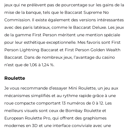
jeux qui ne prélèvent pas de pourcentage sur les gains de la
mise de la banque, tels que le Baccarat Supreme No
Commission. Il existe également des versions intéressantes
avec des paris latéraux, comme le Baccarat Deluxe. Les jeux
de la gamme First Person méritent une mention spéciale
pour leur esthétique exceptionnelle. Mes favoris sont First
Person Lightning Baccarat et First Person Golden Wealth
Baccarat. Dans de nombreux jeux, l’avantage du casino
n’est que de 1,06 à 1,24 %.
Roulette
Je vous recommande d’essayer Mini Roulette, un jeu aux
mécanismes simplifiés et au rythme rapide grâce à une
roue compacte comportant 13 numéros de 0 à 12. Les
meilleurs visuels sont ceux de Bombay Roulette et
European Roulette Pro, qui offrent des graphismes
modernes en 3D et une interface conviviale avec une