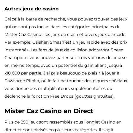
Autres jeux de casino
Grâce à la barre de recherche, vous pouvez trouver des jeux
qui ne sont pas inclus dans les catégories principales du
Mister Caz Casino : les jeux de crash et divers jeux d’arcade.
Par exemple, Caishen Smash est un jeu rapide avec des prix
instantanés. Les fans de jeux de collision adoreront Speed
Champion : vous pouvez parier sur trois voitures de course
en même temps, avec un potentiel de gain allant jusqu’à
x10 000 par partie. J’ai pris beaucoup de plaisir à jouer à
Pawsome Plinko, où le fait de toucher des piquets spéciaux
vous donne des multiplicateurs supplémentaires ou
déclenche la fonction Free Drops (gouttes gratuites).
Mister Caz Casino en Direct
Plus de 250 jeux sont rassemblés sous l’onglet Casino en
direct et sont divisés en plusieurs catégories. Il s’agit