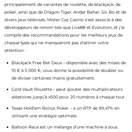
principalement de variantes de roulette, de blackjack, de
poker, ainsi que de Dragon Tiger, Andar Bahar, Sic Bo et de
divers jeux télévisés. Mister Caz Casino s’est associé à des
développeurs de renom tels que Live88 et Evolution, et j’ai
compilé des recommandations pour les meilleurs jeux de
chaque type qui ne manqueront pas d’attirer votre
attention :
Blackjack Free Bet Deux – disponible avec des mises de
10 € à 5 000 €, vous donne la possibilité de doubler ou
de diviser certaines mains gratuitement.
Gold Vault Roulette – peut ajouter des multiplicateurs
aléatoires jusqu’à x500 pour 20 numéros à chaque tour.
Texas Hold’em Bonus Poker – a un RTP de 99,47% en
utilisant une stratégie optimale.
Balloon Race est un mélange d’une machine à sous