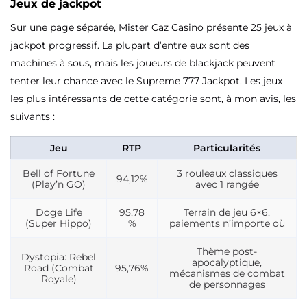
Jeux de jackpot
Sur une page séparée, Mister Caz Casino présente 25 jeux à
jackpot progressif. La plupart d’entre eux sont des
machines à sous, mais les joueurs de blackjack peuvent
tenter leur chance avec le Supreme 777 Jackpot. Les jeux
les plus intéressants de cette catégorie sont, à mon avis, les
suivants :
Jeu
RTP
Particularités
Bell of Fortune
3 rouleaux classiques
94,12%
(Play’n GO)
avec 1 rangée
Doge Life
95,78
Terrain de jeu 6×6,
(Super Hippo)
%
paiements n’importe où
Thème post-
Dystopia: Rebel
apocalyptique,
Road (Combat
95,76%
mécanismes de combat
Royale)
de personnages