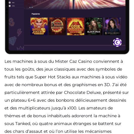
Les machines à sous du Mister Caz Casino conviennent à
tous les goûts, des jeux classiques avec des symboles de
fruits tels que Super Hot Stacks aux machines à sous vidéo
avec de nombreux bonus et des graphismes en 3D. J’ai été
particulièrement attirée par Chocolate Deluxe, présenté sur
un plateau 6×6 avec des bonbons délicieusement dessinés
et des multiplicateurs jusqu’à x100. Les amateurs de
thèmes et de bonus inhabituels adoreront la machine à
sous Tanked, où quatre animaux étranges se battent sur
des chars d’assaut et où l’on utilise les mécanismes