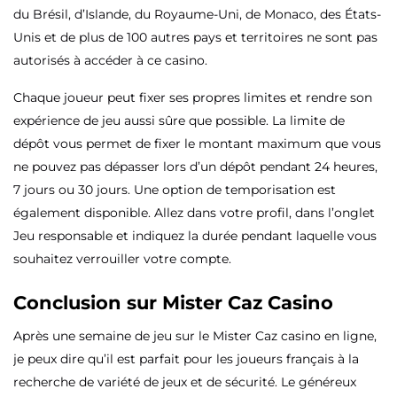
du Brésil, d’Islande, du Royaume-Uni, de Monaco, des États-
Unis et de plus de 100 autres pays et territoires ne sont pas
autorisés à accéder à ce casino.
Chaque joueur peut fixer ses propres limites et rendre son
expérience de jeu aussi sûre que possible. La limite de
dépôt vous permet de fixer le montant maximum que vous
ne pouvez pas dépasser lors d’un dépôt pendant 24 heures,
7 jours ou 30 jours. Une option de temporisation est
également disponible. Allez dans votre profil, dans l’onglet
Jeu responsable et indiquez la durée pendant laquelle vous
souhaitez verrouiller votre compte.
Conclusion sur Mister Caz Casino
Après une semaine de jeu sur le Mister Caz casino en ligne,
je peux dire qu’il est parfait pour les joueurs français à la
recherche de variété de jeux et de sécurité. Le généreux