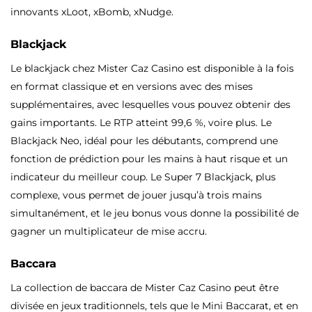
innovants xLoot, xBomb, xNudge.
Blackjack
Le blackjack chez Mister Caz Casino est disponible à la fois
en format classique et en versions avec des mises
supplémentaires, avec lesquelles vous pouvez obtenir des
gains importants. Le RTP atteint 99,6 %, voire plus. Le
Blackjack Neo, idéal pour les débutants, comprend une
fonction de prédiction pour les mains à haut risque et un
indicateur du meilleur coup. Le Super 7 Blackjack, plus
complexe, vous permet de jouer jusqu’à trois mains
simultanément, et le jeu bonus vous donne la possibilité de
gagner un multiplicateur de mise accru.
Baccara
La collection de baccara de Mister Caz Casino peut être
divisée en jeux traditionnels, tels que le Mini Baccarat, et en