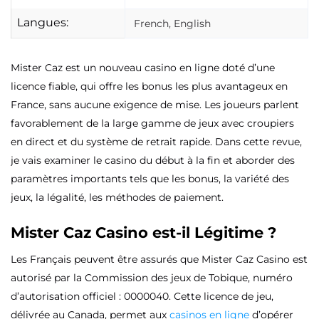
Langues:
French, English
Mister Caz est un nouveau casino en ligne doté d’une
licence fiable, qui offre les bonus les plus avantageux en
France, sans aucune exigence de mise. Les joueurs parlent
favorablement de la large gamme de jeux avec croupiers
en direct et du système de retrait rapide. Dans cette revue,
je vais examiner le casino du début à la fin et aborder des
paramètres importants tels que les bonus, la variété des
jeux, la légalité, les méthodes de paiement.
Mister Caz Casino est-il Légitime ?
Les Français peuvent être assurés que Mister Caz Casino est
autorisé par la Commission des jeux de Tobique, numéro
d’autorisation officiel : 0000040. Cette licence de jeu,
délivrée au Canada, permet aux
casinos en ligne
d’opérer