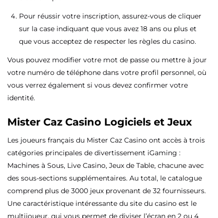
Pour réussir votre inscription, assurez-vous de cliquer
sur la case indiquant que vous avez 18 ans ou plus et
que vous acceptez de respecter les règles du casino.
Vous pouvez modifier votre mot de passe ou mettre à jour
votre numéro de téléphone dans votre profil personnel, où
vous verrez également si vous devez confirmer votre
identité.
Mister Caz Casino Logiciels et Jeux
Les joueurs français du Mister Caz Casino ont accès à trois
catégories principales de divertissement iGaming :
Machines à Sous, Live Casino, Jeux de Table, chacune avec
des sous-sections supplémentaires. Au total, le catalogue
comprend plus de 3000 jeux provenant de 32 fournisseurs.
Une caractéristique intéressante du site du casino est le
multijoueur, qui vous permet de diviser l’écran en 2 ou 4