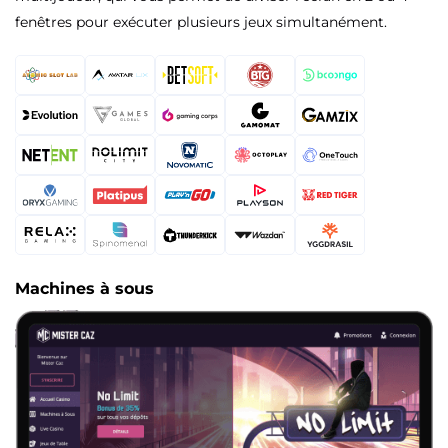
fenêtres pour exécuter plusieurs jeux simultanément.
Machines à sous