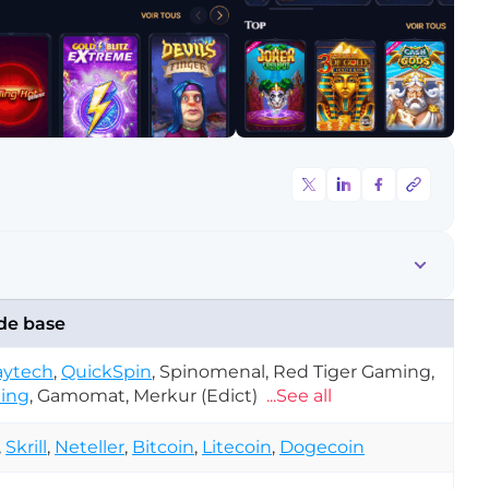
de base
aytech
,
QuickSpin
, Spinomenal, Red Tiger Gaming,
ing
, Gamomat, Merkur (Edict)
...See all
,
Skrill
,
Neteller
,
Bitcoin
,
Litecoin
,
Dogecoin