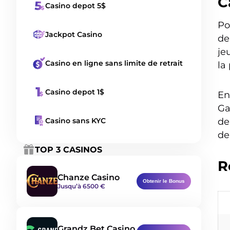
C
Casino depot 5$
Po
Jackpot Casino
de
je
Casino en ligne sans limite de retrait
la
Casino depot 1$
En
Ga
Casino sans KYC
de
de
TOP 3 CASINOS
R
Chanze Casino
Obtenir le Bonus
Jusqu’à 6500 €
Grandz Bet Casino