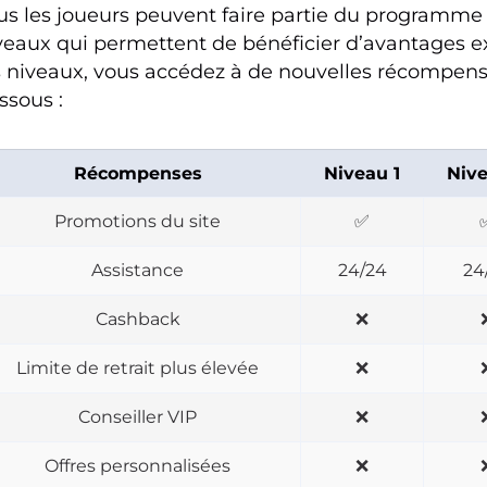
us les joueurs peuvent faire partie du programme 
veaux qui permettent de bénéficier d’avantages ex
s niveaux, vous accédez à de nouvelles récompenses
ssous :
Récompenses
Niveau 1
Nive
Promotions du site
✅
Assistance
24/24
24
Cashback
❌
Limite de retrait plus élevée
❌
Conseiller VIP
❌
Offres personnalisées
❌