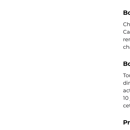
Bo
Ch
Ca
re
ch
B
To
di
ac
10
ce
Pr