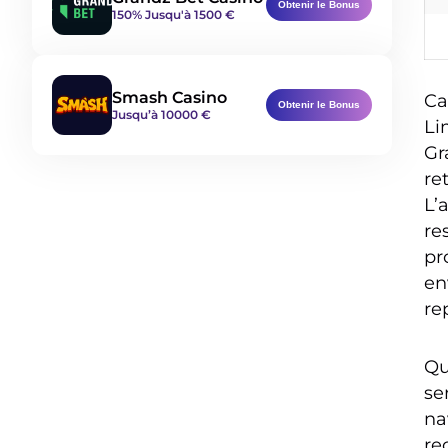
Obtenir le Bonus
150% Jusqu'à 1500 €
Smash Casino
Ca
Obtenir le Bonus
Jusqu’à 10000 €
Li
Gr
re
L’
re
pr
en
re
Qu
se
na
re