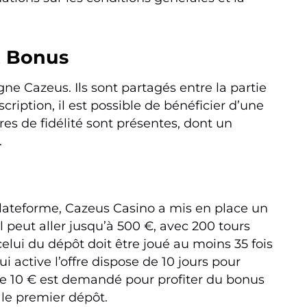
t Bonus
gne Cazeus. Ils sont partagés entre la partie
scription, il est possible de bénéficier d’une
es de fidélité sont présentes, dont un
.
 plateforme, Cazeus Casino a mis en place un
 peut aller jusqu’à 500 €, avec 200 tours
elui du dépôt doit être joué au moins 35 fois
i active l’offre dispose de 10 jours pour
e 10 € est demandé pour profiter du bonus
r le premier dépôt.