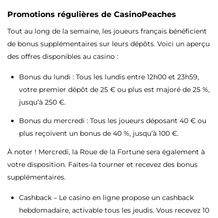
Promotions régulières de CasinoPeaches
Tout au long de la semaine, les joueurs français bénéficient
de bonus supplémentaires sur leurs dépôts. Voici un aperçu
des offres disponibles au casino :
Bonus du lundi : Tous les lundis entre 12h00 et 23h59,
votre premier dépôt de 25 € ou plus est majoré de 25 %,
jusqu’à 250 €.
Bonus du mercredi : Tous les joueurs déposant 40 € ou
plus reçoivent un bonus de 40 %, jusqu’à 100 €.
À noter ! Mercredi, la Roue de la Fortune sera également à
votre disposition. Faites-la tourner et recevez des bonus
supplémentaires.
Cashback – Le casino en ligne propose un cashback
hebdomadaire, activable tous les jeudis. Vous recevez 10