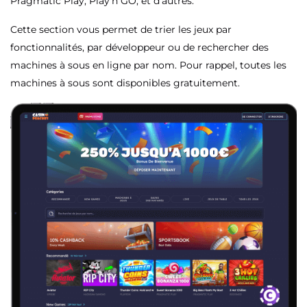
Pragmatic Play, Play’n GO, et d’autres.
Cette section vous permet de trier les jeux par
fonctionnalités, par développeur ou de rechercher des
machines à sous en ligne par nom. Pour rappel, toutes les
machines à sous sont disponibles gratuitement.