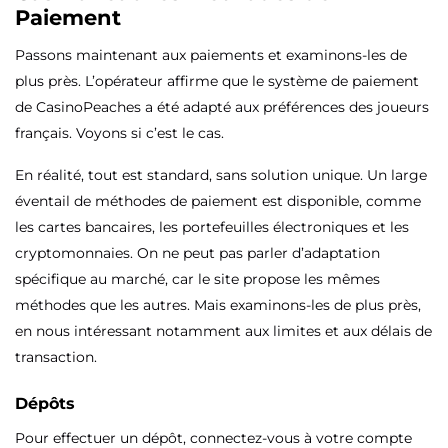
Paiement
Passons maintenant aux paiements et examinons-les de
plus près. L’opérateur affirme que le système de paiement
de CasinoPeaches a été adapté aux préférences des joueurs
français. Voyons si c’est le cas.
En réalité, tout est standard, sans solution unique. Un large
éventail de méthodes de paiement est disponible, comme
les cartes bancaires, les portefeuilles électroniques et les
cryptomonnaies. On ne peut pas parler d’adaptation
spécifique au marché, car le site propose les mêmes
méthodes que les autres. Mais examinons-les de plus près,
en nous intéressant notamment aux limites et aux délais de
transaction.
Dépôts
Pour effectuer un dépôt, connectez-vous à votre compte