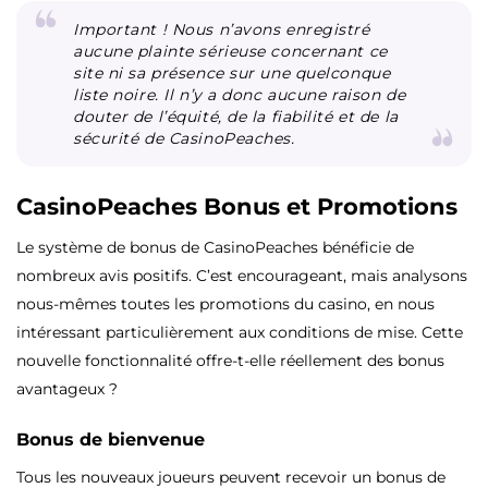
Important ! Nous n’avons enregistré
aucune plainte sérieuse concernant ce
site ni sa présence sur une quelconque
liste noire. Il n’y a donc aucune raison de
douter de l’équité, de la fiabilité et de la
sécurité de CasinoPeaches.
CasinoPeaches Bonus et Promotions
Le système de bonus de CasinoPeaches bénéficie de
nombreux avis positifs. C’est encourageant, mais analysons
nous-mêmes toutes les promotions du casino, en nous
intéressant particulièrement aux conditions de mise. Cette
nouvelle fonctionnalité offre-t-elle réellement des bonus
avantageux ?
Bonus de bienvenue
Tous les nouveaux joueurs peuvent recevoir un bonus de