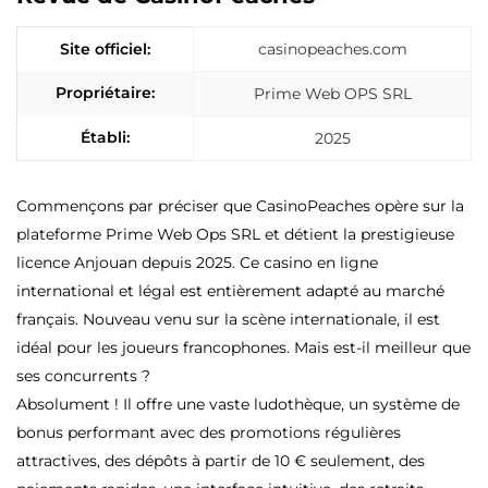
Site officiel:
casinopeaches.com
Propriétaire:
Prime Web OPS SRL
Établi:
2025
Commençons par préciser que CasinoPeaches opère sur la
plateforme Prime Web Ops SRL et détient la prestigieuse
licence Anjouan depuis 2025. Ce casino en ligne
international et légal est entièrement adapté au marché
français. Nouveau venu sur la scène internationale, il est
idéal pour les joueurs francophones. Mais est-il meilleur que
ses concurrents ?
Absolument ! Il offre une vaste ludothèque, un système de
bonus performant avec des promotions régulières
attractives, des dépôts à partir de 10 € seulement, des