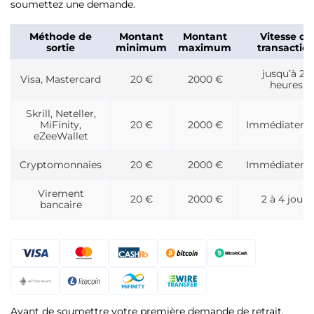
soumettez une demande.
Méthode de
Montant
Montant
Vitesse de
sortie
minimum
maximum
transactio
jusqu’à 24
Visa, Mastercard
20 €
2000 €
heures
Skrill, Neteller,
MiFinity,
20 €
2000 €
Immédiatem
eZeeWallet
Cryptomonnaies
20 €
2000 €
Immédiatem
Virement
20 €
2000 €
2 à 4 jours
bancaire
Avant de soumettre votre première demande de retrait,