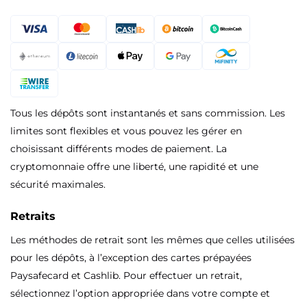
Tous les dépôts sont instantanés et sans commission. Les
limites sont flexibles et vous pouvez les gérer en
choisissant différents modes de paiement. La
cryptomonnaie offre une liberté, une rapidité et une
sécurité maximales.
Retraits
Les méthodes de retrait sont les mêmes que celles utilisées
pour les dépôts, à l’exception des cartes prépayées
Paysafecard et Cashlib. Pour effectuer un retrait,
sélectionnez l’option appropriée dans votre compte et