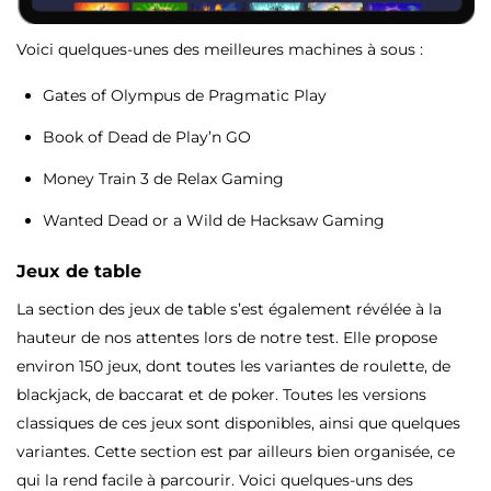
Voici quelques-unes des meilleures machines à sous :
Gates of Olympus de Pragmatic Play
Book of Dead de Play’n GO
Money Train 3 de Relax Gaming
Wanted Dead or a Wild de Hacksaw Gaming
Jeux de table
La section des jeux de table s’est également révélée à la
hauteur de nos attentes lors de notre test. Elle propose
environ 150 jeux, dont toutes les variantes de roulette, de
blackjack, de baccarat et de poker. Toutes les versions
classiques de ces jeux sont disponibles, ainsi que quelques
variantes. Cette section est par ailleurs bien organisée, ce
qui la rend facile à parcourir. Voici quelques-uns des