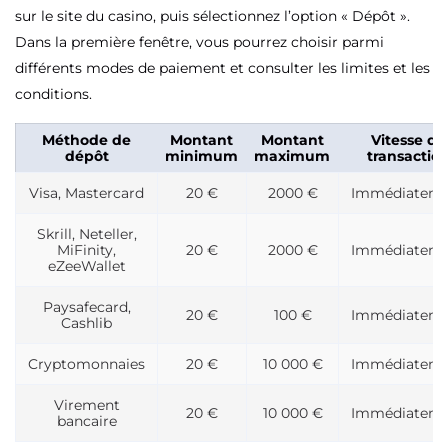
sur le site du casino, puis sélectionnez l’option « Dépôt ».
Dans la première fenêtre, vous pourrez choisir parmi
différents modes de paiement et consulter les limites et les
conditions.
Méthode de
Montant
Montant
Vitesse de
dépôt
minimum
maximum
transactio
Visa, Mastercard
20 €
2000 €
Immédiatem
Skrill, Neteller,
MiFinity,
20 €
2000 €
Immédiatem
eZeeWallet
Paysafecard,
20 €
100 €
Immédiatem
Cashlib
Cryptomonnaies
20 €
10 000 €
Immédiatem
Virement
20 €
10 000 €
Immédiatem
bancaire