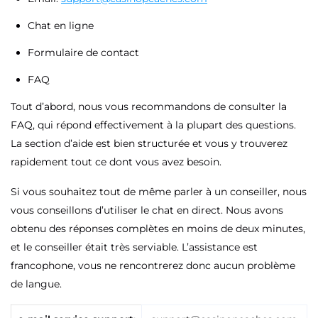
Chat en ligne
Formulaire de contact
FAQ
Tout d’abord, nous vous recommandons de consulter la
FAQ, qui répond effectivement à la plupart des questions.
La section d’aide est bien structurée et vous y trouverez
rapidement tout ce dont vous avez besoin.
Si vous souhaitez tout de même parler à un conseiller, nous
vous conseillons d’utiliser le chat en direct. Nous avons
obtenu des réponses complètes en moins de deux minutes,
et le conseiller était très serviable. L’assistance est
francophone, vous ne rencontrerez donc aucun problème
de langue.