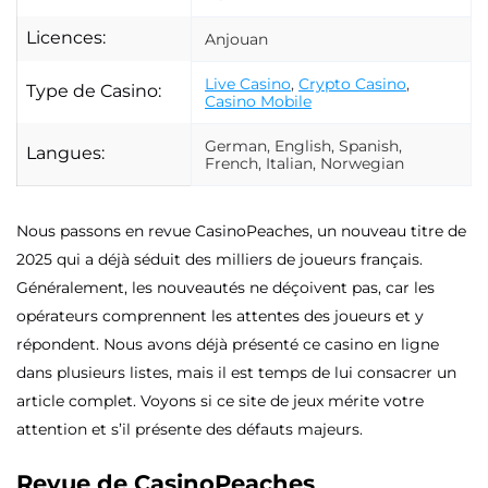
Licences:
Anjouan
Live Casino
,
Crypto Casino
,
Type de Casino:
Casino Mobile
German, English, Spanish,
Langues:
French, Italian, Norwegian
Nous passons en revue CasinoPeaches, un nouveau titre de
2025 qui a déjà séduit des milliers de joueurs français.
Généralement, les nouveautés ne déçoivent pas, car les
opérateurs comprennent les attentes des joueurs et y
répondent. Nous avons déjà présenté ce casino en ligne
dans plusieurs listes, mais il est temps de lui consacrer un
article complet. Voyons si ce site de jeux mérite votre
attention et s’il présente des défauts majeurs.
Revue de CasinoPeaches