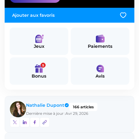
Ajouter aux favoris
Jeux
Paiements
5
Bonus
Avis
Nathalie Dupont
166 articles
Dernière mise à jour :
Avr 29, 2026