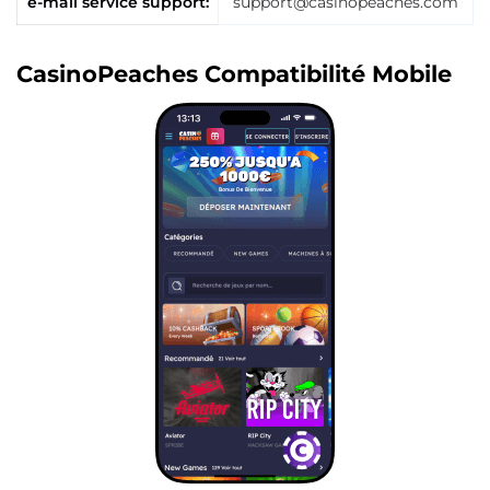
e-mail service support:
support@casinopeaches.com
CasinoPeaches Compatibilité Mobile