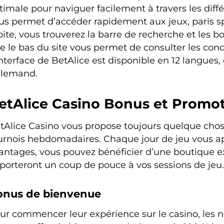
timale pour naviguer facilement à travers les diff
us permet d’accéder rapidement aux jeux, paris spo
oite, vous trouverez la barre de recherche et les b
e le bas du site vous permet de consulter les condi
interface de BetAlice est disponible en 12 langues, d
allemand.
etAlice Casino Bonus et Promo
tAlice Casino vous propose toujours quelque chose
urnois hebdomadaires. Chaque jour de jeu vous a
antages, vous pouvez bénéficier d’une boutique e
porteront un coup de pouce à vos sessions de jeu.
onus de bienvenue
ur commencer leur expérience sur le casino, les n