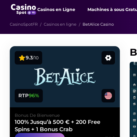
Casinos en Ligne
Machines à sous Gratu
CasinoSpotFR
Casinos en ligne
BetAlice Casino
B
9.3
/10
RTP
96%
Bonus De Bienvenue
100% Jusqu’à 500 € + 200 Free
Spins + 1 Bonus Crab