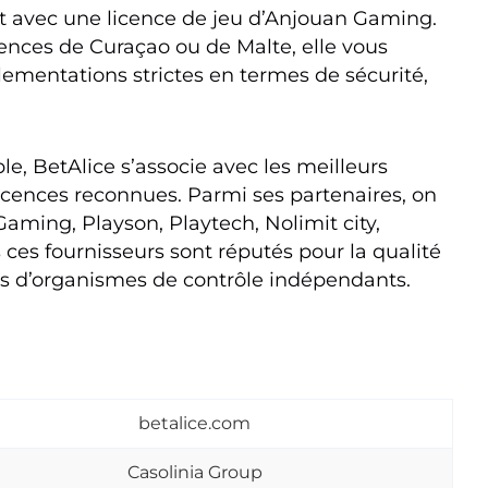
nt avec une licence de jeu d’Anjouan Gaming.
cences de Curaçao ou de Malte, elle vous
lementations strictes en termes de sécurité,
e, BetAlice s’associe avec les meilleurs
cences reconnues. Parmi ses partenaires, on
aming, Playson, Playtech, Nolimit city,
es fournisseurs sont réputés pour la qualité
près d’organismes de contrôle indépendants.
betalice.com
Casolinia Group