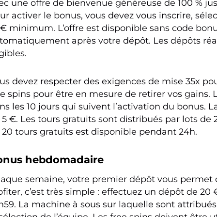
ec une offre de bienvenue généreuse de 100 % jusq
ur activer le bonus, vous devez vous inscrire, sélec
 € minimum. L’offre est disponible sans code bonu
tomatiquement après votre dépôt. Les dépôts réali
gibles.
us devez respecter des exigences de mise 35x pour
ee spins pour être en mesure de retirer vos gains.
ns les 10 jours qui suivent l’activation du bonus. 
 5 €. Les tours gratuits sont distribués par lots de
 20 tours gratuits est disponible pendant 24h.
onus hebdomadaire
aque semaine, votre premier dépôt vous permet de
ofiter, c’est très simple : effectuez un dépôt de 2
h59. La machine à sous sur laquelle sont attribué