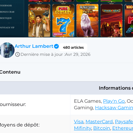
Arthur Lambert
480 articles
Dernière mise à jour :
Avr 29, 2026
Contenu
Informations 
ELA Games,
Play'n Go
, O
ournisseur:
Gaming,
Hacksaw Gami
Visa
,
MasterCard
,
Paysaf
oyens de dépôt:
Mifinity
,
Bitcoin
,
Ethere