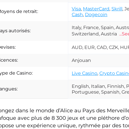
Visa
,
MasterCard
,
Skrill
, J
oyens de retrait:
Cash
,
Dogecoin
Italy, France, Spain, Aust
ays autorisés:
Switzerland, Austria
...Se
evises:
AUD, EUR, CAD, CZK, HUF
icences:
Anjouan
ype de Casino:
Live Casino
,
Crypto Casin
English, Italian, Finnish
angues:
Portuguese, Spanish, Gr
ongez dans le monde d’Alice au Pays des Merveill
ufoque avec plus de 8 300 jeux et une pléthore d’o
opose une expérience unique, rythmée par des to