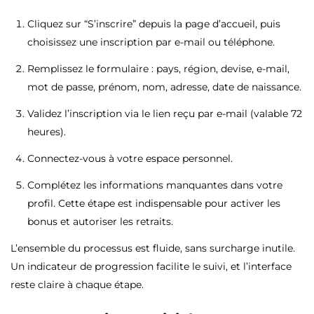
Cliquez sur “S’inscrire” depuis la page d’accueil, puis
choisissez une inscription par e-mail ou téléphone.
Remplissez le formulaire : pays, région, devise, e-mail,
mot de passe, prénom, nom, adresse, date de naissance.
Validez l’inscription via le lien reçu par e-mail (valable 72
heures).
Connectez-vous à votre espace personnel.
Complétez les informations manquantes dans votre
profil. Cette étape est indispensable pour activer les
bonus et autoriser les retraits.
L’ensemble du processus est fluide, sans surcharge inutile.
Un indicateur de progression facilite le suivi, et l’interface
reste claire à chaque étape.