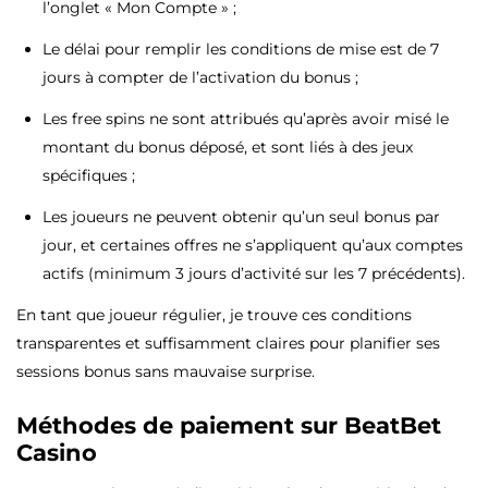
l’onglet « Mon Compte » ;
Le délai pour remplir les conditions de mise est de 7
jours à compter de l’activation du bonus ;
Les free spins ne sont attribués qu’après avoir misé le
montant du bonus déposé, et sont liés à des jeux
spécifiques ;
Les joueurs ne peuvent obtenir qu’un seul bonus par
jour, et certaines offres ne s’appliquent qu’aux comptes
actifs (minimum 3 jours d’activité sur les 7 précédents).
En tant que joueur régulier, je trouve ces conditions
transparentes et suffisamment claires pour planifier ses
sessions bonus sans mauvaise surprise.
Méthodes de paiement sur BeatBet
Casino