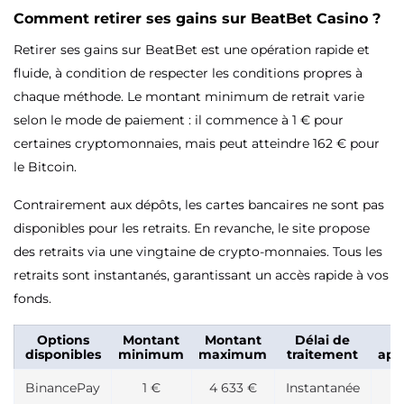
Comment retirer ses gains sur BeatBet Casino ?
Retirer ses gains sur BeatBet est une opération rapide et
fluide, à condition de respecter les conditions propres à
chaque méthode. Le montant minimum de retrait varie
selon le mode de paiement : il commence à 1 € pour
certaines cryptomonnaies, mais peut atteindre 162 € pour
le Bitcoin.
Contrairement aux dépôts, les cartes bancaires ne sont pas
disponibles pour les retraits. En revanche, le site propose
des retraits via une vingtaine de crypto-monnaies. Tous les
retraits sont instantanés, garantissant un accès rapide à vos
fonds.
Options
Montant
Montant
Délai de
F
disponibles
minimum
maximum
traitement
app
BinancePay
1 €
4 633 €
Instantanée
A