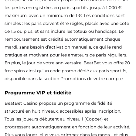
les pertes enregistrées en paris sportifs, jusqu’à 1 000 €
maximum, avec un minimum de 1 €. Les conditions sont
simples : les paris doivent être réglés, placés avec une cote
de 1.5 ou plus, et sans inclure les totaux ou handicaps. Le
remboursement est crédité automatiquement chaque
mardi, sans besoin d’activation manuelle, ce qui le rend
pratique et motivant pour les amateurs de paris réguliers.
En plus, le jour de votre anniversaire, BeatBet vous offre 20
free spins ainsi qu’un code promo dédié aux paris sportifs,
disponible dans la section Promotions de votre compte.
Programme VIP et fidélité
BeatBet Casino propose un programme de fidélité
structuré en huit niveaux, accessibles après inscription.
Tous les joueurs débutent au niveau 1 (Copper) et
progressent automatiquement en fonction de leur activité.
Plus vous jouez, plus vous grimpez dans les rangs… et plus