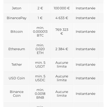
Jeton
2 €
100 000 €
Instantanée
A
BinancePay
1 €
4 633 €
Instantanée
A
min.
769 323
Bitcoin
0.000013
Instantanée
A
€
BTC
min.
Ethereum
0.020
2 384 €
Instantanée
A
ETH
min. 5
Aucune
Tether
Instantanée
A
USDT
limite
min. 5
Aucune
USD Coin
Instantanée
A
USDC
limite
min.
Binance
Aucune
0.0018
Instantanée
A
Coin
limite
BNB