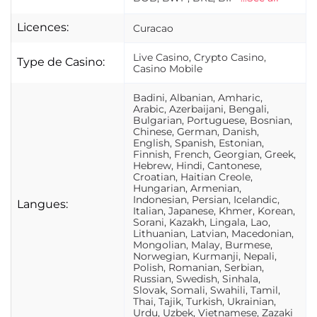
Licences:
Curacao
Live Casino, Crypto Casino,
Type de Casino:
Casino Mobile
Badini, Albanian, Amharic,
Arabic, Azerbaijani, Bengali,
Bulgarian, Portuguese, Bosnian,
Chinese, German, Danish,
English, Spanish, Estonian,
Finnish, French, Georgian, Greek,
Hebrew, Hindi, Cantonese,
Croatian, Haitian Creole,
Hungarian, Armenian,
Indonesian, Persian, Icelandic,
Langues:
Italian, Japanese, Khmer, Korean,
Sorani, Kazakh, Lingala, Lao,
Lithuanian, Latvian, Macedonian,
Mongolian, Malay, Burmese,
Norwegian, Kurmanji, Nepali,
Polish, Romanian, Serbian,
Russian, Swedish, Sinhala,
Slovak, Somali, Swahili, Tamil,
Thai, Tajik, Turkish, Ukrainian,
Urdu, Uzbek, Vietnamese, Zazaki