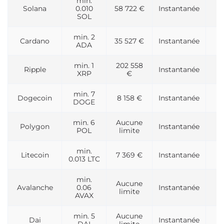
min.
Solana
0.010
58 722 €
Instantanée
A
SOL
min. 2
Cardano
35 527 €
Instantanée
A
ADA
min. 1
202 558
Ripple
Instantanée
A
XRP
€
min. 7
Dogecoin
8 158 €
Instantanée
A
DOGE
min. 6
Aucune
Polygon
Instantanée
A
POL
limite
min.
Litecoin
7 369 €
Instantanée
A
0.013 LTC
min.
Aucune
Avalanche
0.06
Instantanée
A
limite
AVAX
min. 5
Aucune
Dai
Instantanée
A