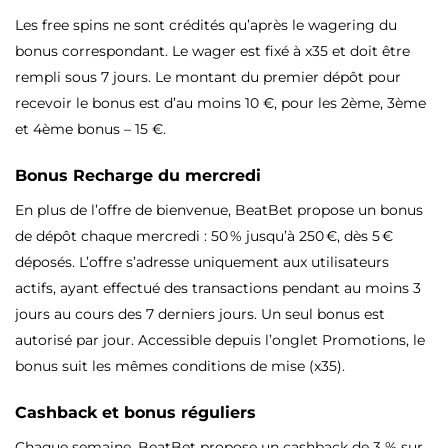
Les free spins ne sont crédités qu’après le wagering du
bonus correspondant. Le wager est fixé à x35 et doit être
rempli sous 7 jours. Le montant du premier dépôt pour
recevoir le bonus est d’au moins 10 €, pour les 2ème, 3ème
et 4ème bonus – 15 €.
Bonus Recharge du mercredi
En plus de l’offre de bienvenue, BeatBet propose un bonus
de dépôt chaque mercredi : 50 % jusqu’à 250 €, dès 5 €
déposés. L’offre s’adresse uniquement aux utilisateurs
actifs, ayant effectué des transactions pendant au moins 3
jours au cours des 7 derniers jours. Un seul bonus est
autorisé par jour. Accessible depuis l’onglet Promotions, le
bonus suit les mêmes conditions de mise (x35).
Cashback et bonus réguliers
Chaque semaine, BeatBet propose un cashback de 3 % sur