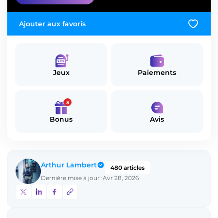
Ajouter aux favoris
Jeux
Paiements
3
Bonus
Avis
Arthur Lambert
480 articles
Dernière mise à jour :
Avr 28, 2026