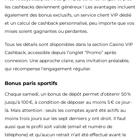
les cashbacks deviennent généreux ! Les avantages incluent
également des bonus exclusifs, un service client VIP dédié
et un calcul de cashback personnalisé, peu importe que vos
mises soient gagnantes ou perdantes.
Tous les détails sont disponibles dans la section Casino VIP
Cashback, accessible depuis l’onglet “Promo” après
connexion. Une approche claire, sans invitation préalable,
qui récompense l’engagement régulier.
Bonus paris sportifs
Chaque samedi, un bonus de dépôt permet d’obtenir 50 %
jusqu’à 100 €, à condition de déposer au moins 5 € ce jour-
là. Mais attention : seuls les comptes ayant été actifs au
moins trois jours sur les sept derniers y ont droit. Il faut
aussi que le profil soit validé (email et numéro de
téléphone) et qu’aucun retrait n’ait été effectué avant le