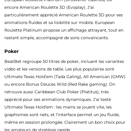
encore American Roulette 3D (Evoplay). J’ai
particulièrement apprécié American Roulette 3D pour ses
animations fluides et sa lisibilité sur mobile. European
Roulette Platinum propose un affichage attrayant, tout en
restant simple, accompagné de sons convaincants.
Poker
BeatBet regroupe 50 titres de poker, incluant les variantes
vidéo et les versions de table. Les plus populaires sont
Ultimate Texas Hold’em (Tada Galing), All American (GMW)
ou encore Bonus Deuces Wild (Red Rake gaming). On
retrouve aussi Caribbean Club Poker (Platitus), très
apprécié pour ses animations dynamiques. J’ai testé
Ultimate Texas Hold’em : les mains se jouent vite, les
graphismes sont nets, et l’interface permet un jeu fluide,
même en session prolongée. Clairement un bon choix pour
les amateurs de stratégie rapide.