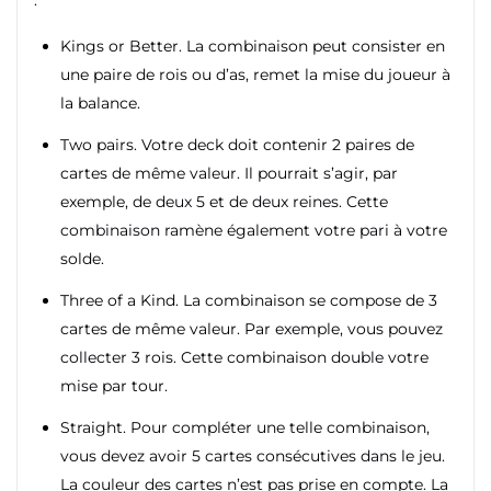
:
Kings or Better. La combinaison peut consister en
une paire de rois ou d’as, remet la mise du joueur à
la balance.
Two pairs. Votre deck doit contenir 2 paires de
cartes de même valeur. Il pourrait s’agir, par
exemple, de deux 5 et de deux reines. Cette
combinaison ramène également votre pari à votre
solde.
Three of a Kind. La combinaison se compose de 3
cartes de même valeur. Par exemple, vous pouvez
collecter 3 rois. Cette combinaison double votre
mise par tour.
Straight. Pour compléter une telle combinaison,
vous devez avoir 5 cartes consécutives dans le jeu.
La couleur des cartes n’est pas prise en compte. La