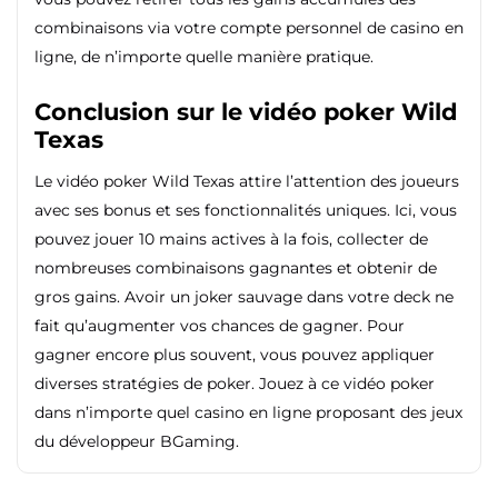
combinaisons via votre compte personnel de casino en
ligne, de n’importe quelle manière pratique.
Conclusion sur le vidéo poker Wild
Texas
Le vidéo poker Wild Texas attire l’attention des joueurs
avec ses bonus et ses fonctionnalités uniques. Ici, vous
pouvez jouer 10 mains actives à la fois, collecter de
nombreuses combinaisons gagnantes et obtenir de
gros gains. Avoir un joker sauvage dans votre deck ne
fait qu’augmenter vos chances de gagner. Pour
gagner encore plus souvent, vous pouvez appliquer
diverses stratégies de poker. Jouez à ce vidéo poker
dans n’importe quel casino en ligne proposant des jeux
du développeur BGaming.