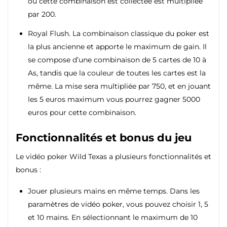
où cette combinaison est collectée est multipliée
par 200.
Royal Flush. La combinaison classique du poker est
la plus ancienne et apporte le maximum de gain. Il
se compose d’une combinaison de 5 cartes de 10 à
As, tandis que la couleur de toutes les cartes est la
même. La mise sera multipliée par 750, et en jouant
les 5 euros maximum vous pourrez gagner 5000
euros pour cette combinaison.
Fonctionnalités et bonus du jeu
Le vidéo poker Wild Texas a plusieurs fonctionnalités et
bonus :
Jouer plusieurs mains en même temps. Dans les
paramètres de vidéo poker, vous pouvez choisir 1, 5
et 10 mains. En sélectionnant le maximum de 10