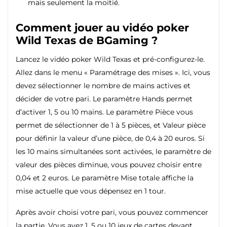
mais seulement la moitié.
Comment jouer au vidéo poker
Wild Texas de BGaming ?
Lancez le vidéo poker Wild Texas et pré-configurez-le.
Allez dans le menu « Paramétrage des mises ». Ici, vous
devez sélectionner le nombre de mains actives et
décider de votre pari. Le paramètre Hands permet
d’activer 1, 5 ou 10 mains. Le paramètre Pièce vous
permet de sélectionner de 1 à 5 pièces, et Valeur pièce
pour définir la valeur d’une pièce, de 0,4 à 20 euros. Si
les 10 mains simultanées sont activées, le paramètre de
valeur des pièces diminue, vous pouvez choisir entre
0,04 et 2 euros. Le paramètre Mise totale affiche la
mise actuelle que vous dépensez en 1 tour.
Après avoir choisi votre pari, vous pouvez commencer
la partie. Vous avez 1, 5 ou 10 jeux de cartes devant