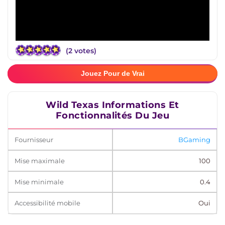
(
2
votes)
Jouez Pour de Vrai
Wild Texas Informations Et
Fonctionnalités Du Jeu
Fournisseur
BGaming
Mise maximale
100
Mise minimale
0.4
Accessibilité mobile
Oui