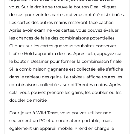
vous. Sur la droite se trouve le bouton Deal, cliquez
dessus pour voir les cartes qui vous ont été distribuées.
Les cartes des autres mains resteront face cachée.
Après avoir examiné vos cartes, vous pouvez évaluer
les chances de faire des combinaisons potentielles.
Cliquez sur les cartes que vous souhaitez conserver,
l’icône Hold apparaîtra dessus. Après cela, appuyez sur
le bouton Dessiner pour former la combinaison finale.
Si la combinaison gagnante est collectée, elle s’affiche
dans le tableau des gains. Le tableau affiche toutes les
combinaisons collectées, sur différentes mains. Après
cela, vous pouvez prendre les gains, les doubler ou les
doubler de moitié.
Pour jouer à Wild Texas, vous pouvez utiliser non
seulement un PC et un ordinateur portable, mais
également un appareil mobile. Prend en charge le