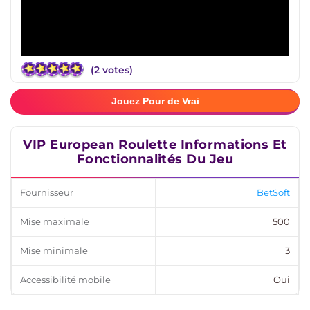
(
2
votes)
Jouez Pour de Vrai
VIP European Roulette Informations Et
Fonctionnalités Du Jeu
Fournisseur
BetSoft
Mise maximale
500
Mise minimale
3
Accessibilité mobile
Oui