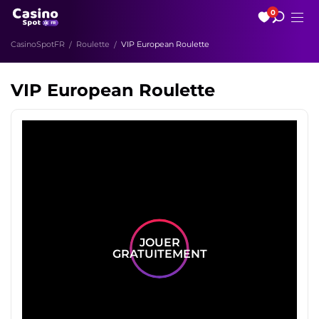
0
CasinoSpotFR
Roulette
VIP European Roulette
VIP European Roulette
JOUER
GRATUITEMENT